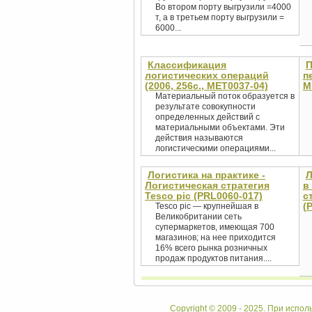
Во втором порту выгрузили =4000
т, а в третьем порту выгрузили =
6000...
Классификация
П
логистических операций
п
(2006, 256с., MET0037-04)
M
Материальный поток образуется в
результате совокупности
определенных действий с
материальными объектами. Эти
действия называются
логистическими операциями...
Логистика на практике -
Л
Логистическая стратегия
в
Tesco pic (PRL0060-017)
с
(
Tesco pic — крупнейшая в
Великобритании сеть
супермаркетов, имеющая 700
магазинов; на нее приходится
16% всего рынка розничных
продаж продуктов питания....
Copyright © 2009 - 2025. При испол