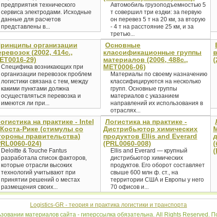
предприятия технического
Автомобиль грузоподъемностью 5
сервиса электродами. Исходные
т совершил три ездки: за первую
данные для расчетов
он перевез 5 т на 20 км, за вторую
представлены в...
- 4 т на расстояние 25 км, и за
третью...
ринципы организации
Основные
еревозок (2002, 414с.,
классификационные группы
в
ET0016-29)
материалов (2006, 488с.,
(
MET0006-06)
Специфика возникающих при
организации перевозок проблем
Материалы по своему назначению
логистики связана с тем, между
классифицируются на несколько
какими пунктами должна
групп. Основные группы
осуществляться перевозка и
материалов с указанием
имеются ли при...
направлений их использования в
отраслях...
огистика на практике - Intel
Логистика на практике -
 Коста-Рике (стимулы со
Дистрибьютор химических
М
тороны правительства)
продуктов Ellis and Everard
д
PRL0060-024)
(PRL0060-008)
(
Deloitte & Touche Fantus
Ellis and Everard — крупный
разработала список факторов,
дистрибьютор химических
которые отрасли высоких
продуктов. Его оборот составляет
технологий учитывают при
свыше 600 млн ф. ст., на
принятии решений о местах
территории США и Европы у него
размещения своих...
70 офисов и...
Logistics-GR - теория и практика логистики и транспорта
ьзовании материалов сайта - гиперссылка обязательна. All Rights Reserved.
По