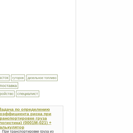
асток
гуторов
дизельное топливо
поставка
специалист
тройство
Задача по определению
коэффициента риска при
ранспортировке груза
логистика) (0001M-021) +
алькулятор
При транспортировке груза из