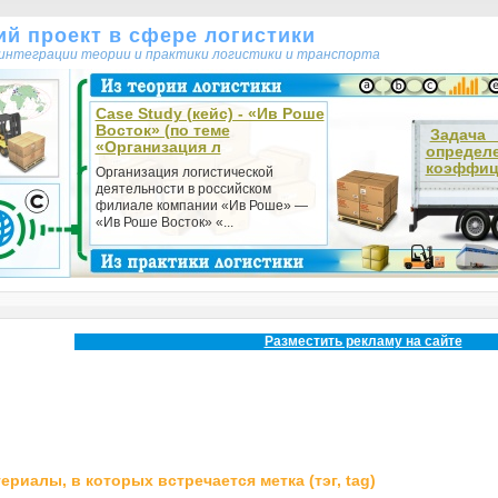
кий проект в сфере логистики
т интеграции теории и практики логистики и транспорта
Case Study (кейс) - «Ив Роше
Восток» (по теме
Зада
«Организация л
определ
коэффици
Организация логистической
деятельности в российском
филиале компании «Ив Роше» —
«Ив Роше Восток» «...
Разместить рекламу на сайте
ериалы, в которых встречается метка (тэг, tag)