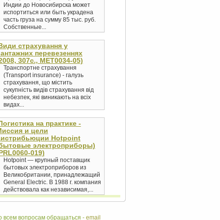
Индии до Новосибирска может
испортиться или быть украдена
часть груза на сумму 85 тыс. руб.
Собственные...
Види страхування у
антажних перевезеннях
2008, 307с., MET0034-05)
Транспортне страхування
(Transport insurance) - галузь
страхування, що містить
сукупність видів страхування від
небезпек, які виникають на всіх
видах...
Логистика на практике -
иссия и цели
истрибьюции Hotpoint
(бытовые электроприборы)
PRL0060-019)
Hotpoint — крупный поставщик
бытовых электроприборов из
Великобритании, принадлежащий
General Electric. В 1988 г. компания
действовала как независимая,...
 всем вопросам обращаться -
email