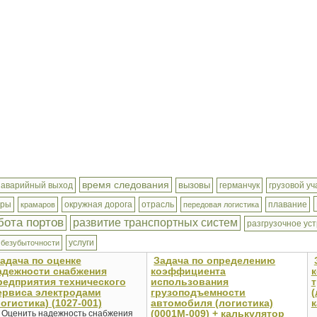
время следования
вызовы
аварийный выход
германчук
грузовой уч
еры
окружная дорога
отрасль
плавание
крамаров
передовая логистика
бота портов
развитие транспортных систем
разгрузочное ус
услуги
 безубыточности
адача по оценке
Задача по определению
адежности снабжения
коэффициента
редприятия технического
использования
т
ервиса электродами
грузоподъемности
(
логистика) (1027-001)
автомобиля (логистика)
к
(0001М-009) + калькулятор
Оценить надежность снабжения