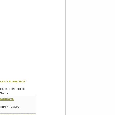
авто и как всё
ются в последнюю
ет...
начинать
дним и тем же
.