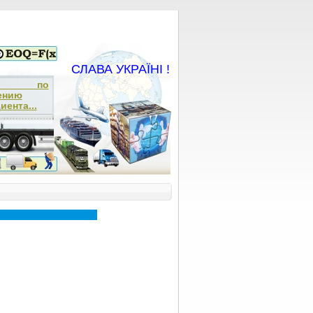
СЛАВА УКРАЇНІ !
ча по
ению
ента...