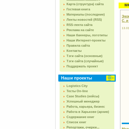
Карта (структура) сайта
м
Гостевая книга
Материалы (последние)
Эко
Ленты новостей (RSS)
С. и
RSS-лента сайта
13.0
Реклама на сайте
Наши баннеры, логотипы
Наши Интернет-проекты
Правила сайта
Контакты
Тэги сайта (основные)
Тэги сайта (случайные)
Поддержать проект
Наши проекты
Logistics City
Тесты On-line
Case Studies (кейсы)
Успешный менеджер
Работа, карьера, бизнес
Работа в Харькове (архив)
Содержание книг
Список книг
Репортажи, очерки...