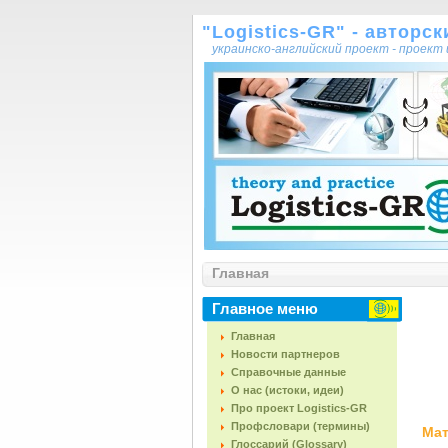
"Logistics-GR" - авторс
украинско-английский проект - проек
Главная
Главное меню
Главная
Новости партнеров
Справочные данные
О нас (истоки, идеи)
Про проект Logistics-GR
Профсловари (термины)
Мат
Глоссарий (Glossary)