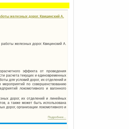
боты железных дорог. Квицинский А.
работы железных дорог. Квицинский А.
озрасчетного эффекта от проведения
сти расчета текущих и единовременных
оты для условий дорог, их отделений и
я мероприятий по совершенствованию
едприятий локомотивного и вагонного
езных дорог, их отделений и линейных
тов, а также может быть использована
ых дорог, организации локомотивного и
Подробнее...