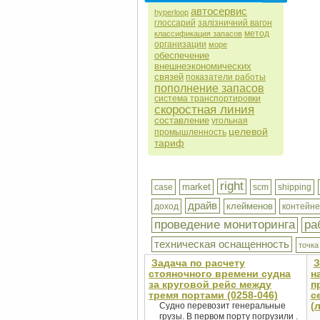
автосервис
hyperloop
глоссарий
залізничний вагон
метод
классификация запасов
организации
море
обеспечение
внешнеэкономических
связей
показатели работы
пополнение запасов
система транспортировки
скоростная линия
составление
угольная
целевой
промышленность
тариф
right
market
case
scm
shipping
драйв
клейменов
доход
контейн
проведение мониторинга
ра
техническая оснащенность
точка
Задача по расчету
З
стояночного времени судна
н
за круговой рейс между
п
тремя портами (0258-046)
с
(
Судно перевозит генеральные
грузы. В первом порту погрузили .