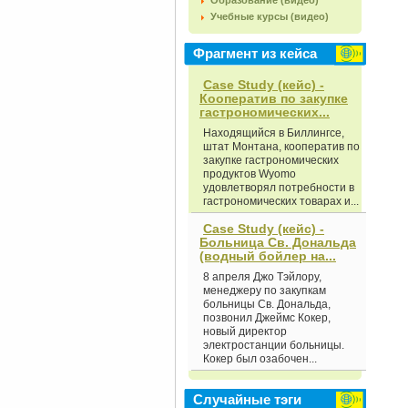
Образование (видео)
Учебные курсы (видео)
Фрагмент из кейса
Case Study (кейс) -
Кооператив по закупке
гастрономических...
Находящийся в Биллингсе,
штат Монтана, кооператив по
закупке гастрономических
продуктов Wyomo
удовлетворял потребности в
гастрономических товарах и...
Case Study (кейс) -
Больница Св. Дональда
(водный бойлер на...
8 апреля Джо Тэйлору,
менеджеру по закупкам
больницы Св. Дональда,
позвонил Джеймс Кокер,
новый директор
электростанции больницы.
Кокер был озабочен...
Случайные тэги