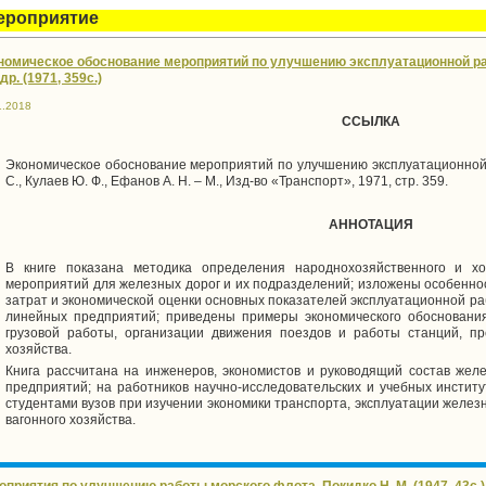
ероприятие
номическое обоснование мероприятий по улучшению эксплуатационной ра
 др. (1971, 359с.)
1.2018
ССЫЛКА
Экономическое обоснование мероприятий по улучшению эксплуатационной 
С., Кулаев Ю. Ф., Ефанов А. Н. – М., Изд-во «Транспорт», 1971, стр. 359.
АННОТАЦИЯ
В книге показана методика определения народнохозяйственного и х
мероприятий для железных дорог и их подразделений; изложены особенно
затрат и экономической оценки основных показателей эксплуатационной раб
линейных предприятий; приведены примеры экономического обосновани
грузовой работы, организации движения поездов и работы станций, пр
хозяйства.
Книга рассчитана на инженеров, экономистов и руководящий состав жел
предприятий; на работников научно-исследовательских и учебных институ
студентами вузов при изучении экономики транспорта, эксплуатации железн
вагонного хозяйства.