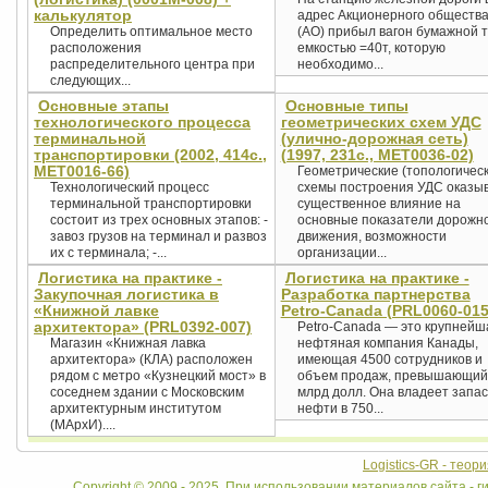
калькулятор
адрес Акционерного обществ
Определить оптимальное место
(АО) прибыл вагон бумажной 
расположения
емкостью =40т, которую
распределительного центра при
необходимо...
следующих...
Основные этапы
Основные типы
технологического процесса
геометрических схем УДС
терминальной
(улично-дорожная сеть)
транспортировки (2002, 414с.,
(1997, 231с., MET0036-02)
MET0016-66)
Геометрические (топологическ
Технологический процесс
схемы построения УДС оказы
терминальной транспортировки
существенное влияние на
состоит из трех основных этапов: -
основные показатели дорожн
завоз грузов на терминал и развоз
движения, возможности
их с терминала; -...
организации...
Логистика на практике -
Логистика на практике -
Закупочная логистика в
Разработка партнерства
«Книжной лавке
Petro-Canada (PRL0060-015
архитектора» (PRL0392-007)
Petro-Canada — это крупнейш
Магазин «Книжная лавка
нефтяная компания Канады,
архитектора» (КЛА) расположен
имеющая 4500 сотрудников и
рядом с метро «Кузнецкий мост» в
объем продаж, превышающий
соседнем здании с Московским
млрд долл. Она владеет запа
архитектурным институтом
нефти в 750...
(МАрхИ)....
Logistics-GR - теор
Copyright © 2009 - 2025. При использовании материалов сайта - ги