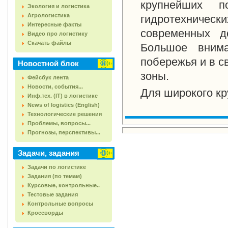
крупнейших п
Экология и логистика
Агрологистика
гидротехниче
Интересные факты
современных д
Видео про логистику
Скачать файлы
Большое внима
побережья и в с
Новостной блок
зоны.
Фейсбук лента
Новости, события...
Для широкого кр
Инф.тех. (IT) в логистике
News of logistics (English)
Технологические решения
Проблемы, вопросы...
Прогнозы, перспективы...
Задачи, задания
Задачи по логистике
Задания (по темам)
Курсовые, контрольные..
Тестовые задания
Контрольные вопросы
Кроссворды