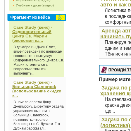
Образование (видео)
авто и как 
Учебные курсы (видео)
Логистика п
в последнюю
Фрагмент из кейса
комфортным 
Case Study (кейс) -
Аренда авт
Оздоровительный
центр Св. Марии
начинать п
(экономия на...
Планируя по
В декабре г-н Джон Смит,
одним и тем
вице-президент по вопросам
Тбилиси или
вспомогательных услуг
Оздоровительного центра Св.
Марии, столкнулся с
вопросом о том, как
выполнить...
Пример матер
Case Study (кейс) -
Больница Clarebrook
Задача по 
(использование скидки
хранения кр
к...
На стеллаж
В начале апреля Дону
краска девя
Джеймсону, директору отдела
где...
управления сырьем в
больнице Clarebrook,
Задача по 
позвонил контролер
больницы г-н С. Дурхам. Г-н
(логистика)
Дурхам рассказал...