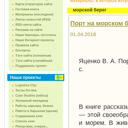
Материалы, в которых встреч
Карта (структура) сайта
Гостевая книга
морской берег
Материалы (последние)
Ленты новостей (RSS)
Порт на морском бе
RSS-лента сайта
Реклама на сайте
01.04.2018
Наши баннеры, логотипы
Наши Интернет-проекты
Правила сайта
Контакты
Тэги сайта (основные)
Яценко В. А. По
Тэги сайта (случайные)
Поддержать проект
с.
Наши проекты
Logistics City
Тесты On-line
Case Studies (кейсы)
Успешный менеджер
В книге рассказ
Работа, карьера, бизнес
Работа в Харькове (архив)
— этой своеобр
Содержание книг
и морем. В жив
Список книг
Репортажи, очерки...