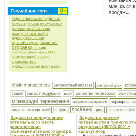
Компания J.
млн. ф. ст.
Случайные тэги
продаж....
logistics
logistics innovation
service
гигиена
логистические
механизация
решения
разгрузочных работ
однопутная линия
организация движения
отправки
поради
сеть
прогнозировании цены
сингур
коммуникаций
транспортное
цепи
экспедирование
флот
chain management
беспилотный аппарат
грузо
вантажний дрон
запас продукции
качество перевозок
задачі
логистик
итоги
міжнародні перевезення
нормировани
національна стратегія
посібник
подготовка водителей
покупка
рига
сельскохозяйс
Задача по определению
Задача по расчету
оптимального места
потребности в транспорт
расположения
средствах (0001D-001) +
распределительного центра
калькулятор
(логистика) (0001М-008) +
На станцию железной дороги 