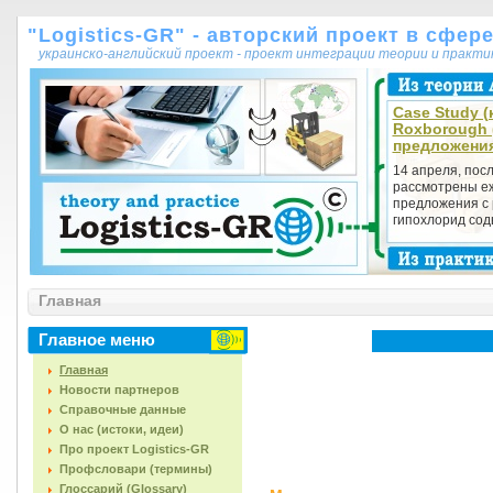
"Logistics-GR" - авторский проект в сфер
украинско-английский проект - проект интеграции теории и практ
Case Study (к
Roxborough 
предложения
14 апреля, посл
рассмотрены е
предложения с 
гипохлорид соды
Главная
Главное меню
Главная
Новости партнеров
Справочные данные
О нас (истоки, идеи)
Про проект Logistics-GR
Профсловари (термины)
Глоссарий (Glossary)