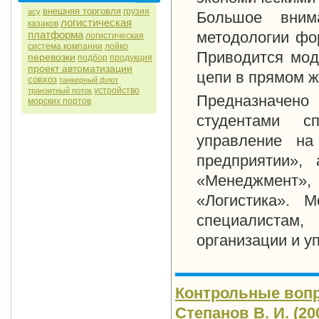
внешняя торговля
грузия
асу
Большое вним
логистическая
казаков
платформа
методологии фо
логистическая
система компании
лойко
Приводится мод
перевозки
подбор
продукция
проект автоматизации
цепи в прямом 
совхоз
танкерный флот
устройство
транзитный поток
Предназначен
морских портов
студентами с
управление на
предприятии»,
«Менеджмент»,
«Логистика». 
специалистам
организации и у
Контрольные вопр
Степанов В. И. (200