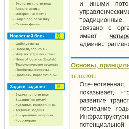
и иными поток
Экология и логистика
Агрологистика
управленческ
Интересные факты
традиционные.
Видео про логистику
Скачать файлы
связано с орга
имеет
четы
Новостной блок
административно
Фейсбук лента
Новости, события...
Инф.тех. (IT) в логистике
News of logistics (English)
Основы, принципы
Технологические решения
Проблемы, вопросы...
Прогнозы, перспективы...
18.10.2011
Отечественная
Задачи, задания
показывает, ч
Задачи по логистике
развитие транс
Задания (по темам)
Курсовые, контрольные..
последние годы
Тестовые задания
Инфраструкт
Контрольные вопросы
Кроссворды
потенциальной