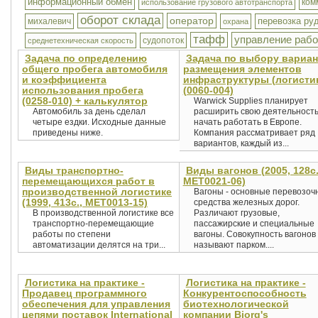
информационный обмен
ком
использование грузового автотранспорта
оборот склада
оператор
перевозка ру
михалевич
охрана
тафф
управление рабо
судопоток
среднетехническая скорость
Задача по определению
Задача по выбору вариан
общего пробега автомобиля
размещения элементов
и коэффициента
инфраструктуры (логисти
использования пробега
(0060-004)
(0258-010) + калькулятор
Warwick Supplies планирует
Автомобиль за день сделал
расширить свою деятельность
четыре ездки. Исходные данные
начать работать в Европе.
приведены ниже.
Компания рассматривает ряд
вариантов, каждый из...
Виды транспортно-
Виды вагонов (2005, 128с.
перемещающихся работ в
MET0021-06)
производственной логистике
Вагоны - основные перевозоч
(1999, 413с., MET0013-15)
средства железных дорог.
В производственной логистике все
Различают грузовые,
транспортно-перемещающие
пассажирские и специальные
работы по степени
вагоны. Совокупность вагонов
автоматизации делятся на три...
называют парком....
Логистика на практике -
Логистика на практике -
Продавец программного
Конкурентоспособность
обеспечения для управления
биотехнологической
цепями поставок International
компании Bjorg's