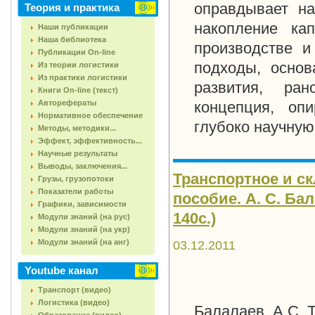
оправдывает на
Теория и практика
накопление ка
Наши публикации
Наша библиотека
производстве и
Публикации On-line
подходы, основ
Из теории логистики
Из практики логистики
развития, ра
Книги On-line (текст)
Авторефераты
концепция, о
Нормативное обеспечение
глубоко научную
Методы, методики...
Эффект, эффективность...
Научные результаты
Выводы, заключения...
Транспортное и ск
Грузы, грузопотоки
Показатели работы
пособие. А. С. Бал
Графики, зависимости
140с.)
Модули знаний (на рус)
Модули знаний (на укр)
Модули знаний (на анг)
03.12.2011
Youtube канал
Транспорт (видео)
Логистика (видео)
Балалаев, А.С. 