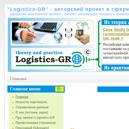
"Logistics-GR" - авторский проект в сфер
украинско-английский проект - проект интеграции теории и практ
Case Study (
галантерейн
(по теме «
Российская ком
поставками на 
галантерейной 
импортного прои
Главная
Главное меню
Главная
Новости партнеров
Справочные данные
О нас (истоки, идеи)
Про проект Logistics-GR
Профсловари (термины)
Глоссарий (Glossary)