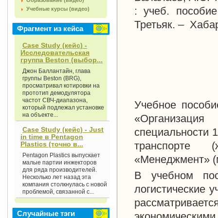
Образование (видео)
: учеб. пособи
Учебные курсы (видео)
Третьяк. – Хабар
Фрагмент из кейса
Case Study (кейс) -
Исследовательская
группа Beston (выбор...
Джон Баллантайн, глава
группы Beston (BRG),
просматривал котировки на
прототип демодулятора
частот СВЧ-диапазона,
Учебное пособи
который подлежал установке
на объекте...
«Организация
Case Study (кейс) - Just
специальности 1
in time в Pentagon
транспорте (
Plastics (точно в...
Pentagon Plastics выпускает
«Менеджмент» (м
малые партии инжекторов
для ряда производителей.
В учебном пос
Несколько лет назад эта
компания столкнулась с новой
логистические у
проблемой, связанной с...
рассматривае
Случайные тэги
экономическими