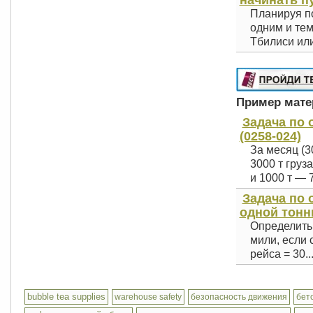
начинать п
Планируя по
одним и тем
Тбилиси или
Пример матер
Задача по 
(0258-024)
За месяц (3
3000 т груз
и 1000 т — 7
Задача по 
одной тонны
Определить 
мили, если 
рейса = 30..
bubble tea supplies
warehouse safety
безопасность движения
бет