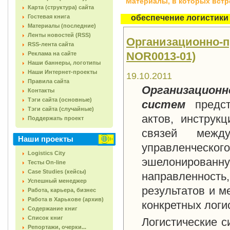
Материалы, в которых встреч
Карта (структура) сайта
Гостевая книга
обеспечение логистики
Материалы (последние)
Ленты новостей (RSS)
Организационно-пр
RSS-лента сайта
NOR0013-01)
Реклама на сайте
Наши баннеры, логотипы
Наши Интернет-проекты
19.10.2011
Правила сайта
Организацион
Контакты
Тэги сайта (основные)
систем
предс
Тэги сайта (случайные)
актов, инструк
Поддержать проект
связей межд
Наши проекты
управленчес
Logistics City
эшелонирова
Тесты On-line
Case Studies (кейсы)
направленност
Успешный менеджер
результатов и м
Работа, карьера, бизнес
Работа в Харькове (архив)
кон­кретных логи
Содержание книг
Список книг
Логистические 
Репортажи, очерки...