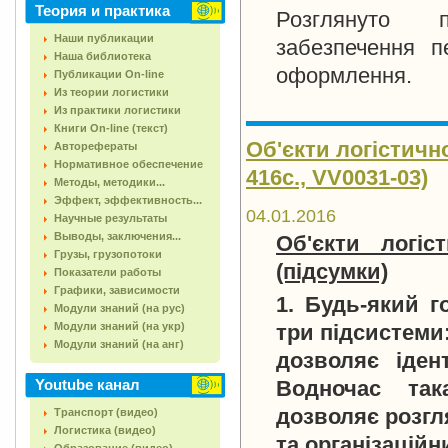
Теория и практика
Розглянуто п
Наши публикации
забезпечення п
Наша библиотека
оформлення.
Публикации On-line
Из теории логистики
Из практики логистики
Книги On-line (текст)
Об'єкти логістично
Авторефераты
Нормативное обеспечение
416с., VV0031-03)
Методы, методики...
Эффект, эффективность...
04.01.2016
Научные результаты
Выводы, заключения...
Об'єкти логіс
Грузы, грузопотоки
(підсумки)
Показатели работы
Графики, зависимости
1. Будь-який г
Модули знаний (на рус)
Модули знаний (на укр)
три підсистеми:
Модули знаний (на анг)
дозволяє іден
Youtube канал
Водночас така
дозволяє розгл
Транспорт (видео)
Логистика (видео)
та організаційн