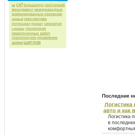
cef
большегруз
логістичний
air
менеджмент
международные
комбинированные перевозки
перспектива
первый
сингапур
потенциал
прокат
технология
словарь
перегрузочных работ
транспортное управление
щеглов
шина
Последние но
Логистика 
авто и как 
Логистика п
в последнюю
комфортным 