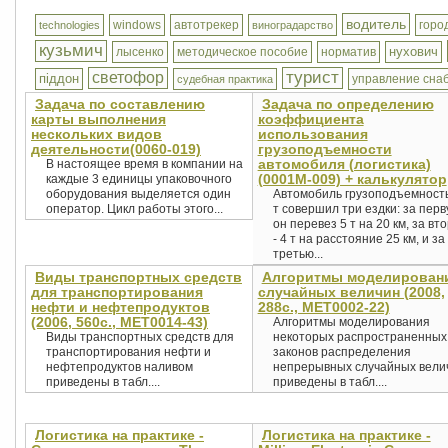
водитель
windows
автотрекер
горо
technologies
виноградарство
кузьмич
нухович
лысенко
методическое пособие
норматив
турист
светофор
піддон
управление сна
судебная практика
Задача по составлению
Задача по определению
карты выполнения
коэффициента
нескольких видов
использования
деятельности(0060-019)
грузоподъемности
автомобиля (логистика)
В настоящее время в компании на
(0001М-009) + калькулятор
каждые 3 единицы упаковочного
оборудования выделяется один
Автомобиль грузоподъемност
оператор. Цикл работы этого...
т совершил три ездки: за пер
он перевез 5 т на 20 км, за вт
- 4 т на расстояние 25 км, и за
третью...
Виды транспортных средств
Алгоритмы моделирован
для транспортирования
случайных величин (2008,
нефти и нефтепродуктов
288с., MET0002-22)
(2006, 560с., MET0014-43)
Алгоритмы моделирования
Виды транспортных средств для
некоторых распространенных
транспортирования нефти и
законов распределения
нефтепродуктов наливом
непрерывных случайных вели
приведены в табл....
приведены в табл....
Логистика на практике -
Логистика на практике -