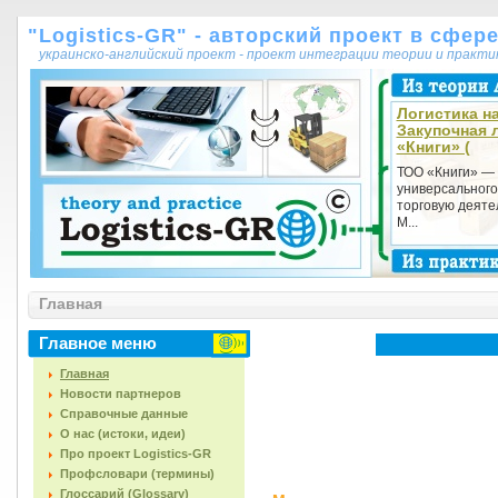
"Logistics-GR" - авторский проект в сфер
украинско-английский проект - проект интеграции теории и практ
Логистика на
Закупочная 
«Книги» (
ТОО «Книги» —
универсального
торговую деятел
М...
Главная
Главное меню
Главная
Новости партнеров
Справочные данные
О нас (истоки, идеи)
Про проект Logistics-GR
Профсловари (термины)
Глоссарий (Glossary)