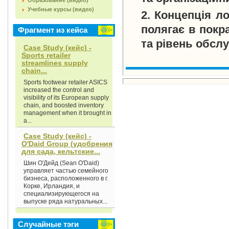
Образование (видео)
Учебные курсы (видео)
2. Концепція ло
полягає в покра
Фрагмент из кейса
та рівень обслу
Case Study (кейс) -
Sports retailer
streamlines supply
chain...
Sports footwear retailer ASICS
increased the control and
visibility of its European supply
chain, and boosted inventory
management when it brought in
a...
Case Study (кейс) -
O'Daid Group (удобрения
для сада, кельтские...
Шин О'Дейд (Sean O'Daid)
управляет частью семейного
бизнеса, расположенного в г.
Корке, Ирландия, и
специализирующегося на
выпуске ряда натуральных...
Случайные тэги