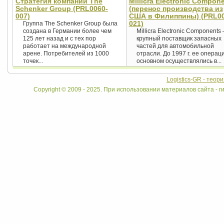
Стратегия компании The
Millicra Electronic Compon
Schenker Group (PRL0060-
(перенос производства из
007)
США в Филиппины) (PRL00
021)
Группа The Schenker Group была
создана в Германии более чем
Millicra Electronic Components
125 лет назад и с тех пор
крупный поставщик запасных
работает на международной
частей для автомобильной
арене. Потребителей из 1000
отрасли. До 1997 г. ее операц
точек...
основном осуществлялись в...
Logistics-GR - теор
Copyright © 2009 - 2025. При использовании материалов сайта - ги