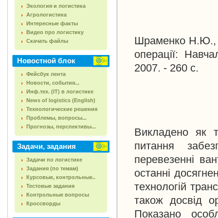
Экология и логистика
Агрологистика
Интересные факты
Видео про логистику
Шраменко Н.Ю., 
Скачать файлы
операції: Навча
Новостной блок
2007. - 260 с.
Фейсбук лента
Новости, события...
Инф.тех. (IT) в логистике
News of logistics (English)
Технологические решения
Проблемы, вопросы...
Прогнозы, перспективы...
Викладено як т
питання забез
Задачи, задания
перевезенні ван
Задачи по логистике
Задания (по темам)
останні досягне
Курсовые, контрольные..
технологій транс
Тестовые задания
Контрольные вопросы
також досвід ор
Кроссворды
Показано особл