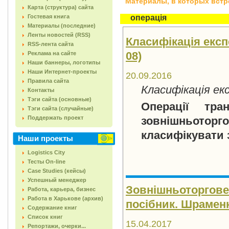
Материалы, в которых встреч
Карта (структура) сайта
Гостевая книга
операція
Материалы (последние)
Ленты новостей (RSS)
Класифікація експ
RSS-лента сайта
08)
Реклама на сайте
Наши баннеры, логотипы
Наши Интернет-проекты
20.09.2016
Правила сайта
Класифікація ек
Контакты
Тэги сайта (основные)
Операції тран
Тэги сайта (случайные)
Поддержать проект
зовнішньот
класифікувати 
Наши проекты
Logistics City
Тесты On-line
Case Studies (кейсы)
Успешный менеджер
Зовнішньоторговел
Работа, карьера, бизнес
Работа в Харькове (архив)
посібник. Шраменко
Содержание книг
Список книг
15.04.2017
Репортажи, очерки...