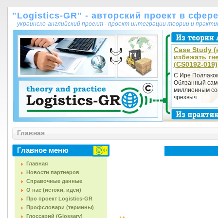
"Logistics-GR" - авторский проект в сфер
украинско-английский проект - проект интеграции теории и практ
Case Study (к
избежать гн
(CS0192-019)
С Ире Поллаком
Обязанный сам
миллионным сос
чрезвыч...
Главная
Главное меню
Главная
Новости партнеров
Справочные данные
О нас (истоки, идеи)
Про проект Logistics-GR
Профсловари (термины)
Глоссарий (Glossary)