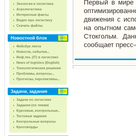
Первый в мире 
Экология и логистика
оптимизирова
Агрологистика
Интересные факты
движения с исп
Видео про логистику
Скачать файлы
на опытном сам
Стокгольм. Данн
Новостной блок
сообщает пресс-
Фейсбук лента
Новости, события...
Инф.тех. (IT) в логистике
News of logistics (English)
Технологические решения
Проблемы, вопросы...
Прогнозы, перспективы...
Задачи, задания
Задачи по логистике
Задания (по темам)
Курсовые, контрольные..
Тестовые задания
Контрольные вопросы
Кроссворды