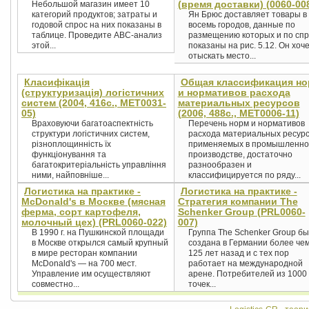
(время доставки) (0060-00
Небольшой магазин имеет 10
категорий продуктов; затраты и
Ян Брюс доставляет товары в
годовой спрос на них показаны в
восемь городов, данные по
таблице. Проведите ABC-анализ
размещению которых и по спр
этой...
показаны на рис. 5.12. Он хоч
отыскать место...
Класифікація
Общая классификация но
(структуризація) логістичних
и нормативов расхода
систем (2004, 416с., MET0031-
материальных ресурсов
05)
(2006, 488с., MET0006-11)
Враховуючи багатоаспектність
Перечень норм и нормативов
структури логістичних систем,
расхода материальных ресурс
різноплощинність їх
применяемых в промышленн
функціонування та
производстве, достаточно
багатокритеріальність управління
разнообразен и
ними, найповніше...
классифицируется по ряду...
Логистика на практике -
Логистика на практике -
McDonald's в Москве (мясная
Стратегия компании The
ферма, сорт картофеля,
Schenker Group (PRL0060-
молочный цех) (PRL0060-022)
007)
В 1990 г. на Пушкинской площади
Группа The Schenker Group б
в Москве открылся самый крупный
создана в Германии более че
в мире ресторан компании
125 лет назад и с тех пор
McDonald's — на 700 мест.
работает на международной
Управление им осуществляют
арене. Потребителей из 1000
совместно...
точек...