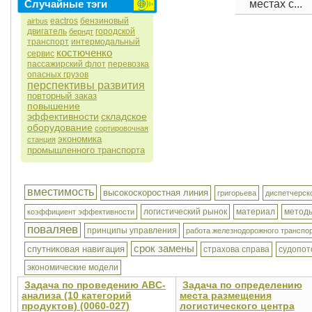
Случайные тэги
местах с...
eactros
бензиновый
airbus
двигатель
городской
берндт
транспорт
интермодальный
костюченко
сервис
пассажирский флот
перевозка
опасных грузов
перспективы развития
повторный заказ
повышение
эффективности
складское
оборудование
сортировочная
экономика
станция
промышленного транспорта
вместимость
высокоскоростная линия
григорьева
диспетчерск
логистический рынок
материал
методы
коэффициент эффективности
поваляев
принципы управления
работа железнодорожного транспо
срок замены
спутниковая навигация
страхова справа
судопот
экономические модели
Задача по проведению ABC-
Задача по определению
анализа (10 категорий
места размещения
продуктов) (0060-027)
логистического центра