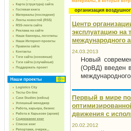
Материалы, в которых встреч
Карта (структура) сайта
Гостевая книга
организация воздушно
Материалы (последние)
Ленты новостей (RSS)
Центр организаци
RSS-лента сайта
эксплуатацию на 
Реклама на сайте
Наши баннеры, логотипы
международного а
Наши Интернет-проекты
Правила сайта
24.03.2013
Контакты
Тэги сайта (основные)
Новый современ
Тэги сайта (случайные)
(ОрВД) введен в
Поддержать проект
международного
Наши проекты
Logistics City
Тесты On-line
Первый в мире по
Case Studies (кейсы)
Успешный менеджер
оптимизированной
Работа, карьера, бизнес
движения с испол
Работа в Харькове (архив)
Содержание книг
Список книг
20.02.2012
Репортажи, очерки...