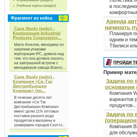
Логистика п
Образование (видео)
Учебные курсы (видео)
в последнюю
комфортным 
Фрагмент из кейса
Аренда авт
начинать п
Case Study (кейс) -
Корпорация Industrial
Планируя по
Products Corporation...
одним и тем
Магги Агнелли, менеджер по
Тбилиси или
закупкам упаковки
корпорации IPC, думала над
тем, что она должна сказать
на завтрашней встрече с
менеджером завода Вrаncо,...
Пример матер
Case Study (кейс) -
Задача по 
Компания «Си-Тэк
Дистрибьюшен
основании 
Компани» (по...
Компания Wi
В течение десяти лет
вариантов 
компания «Си-Тэк
продуктов...
Дистрибьюшен Компани»
имеет долю 11% оптовых
Задача по 
поставок разного рода
(операцион
продуктов в магазины и
универмаги городов Сиэттл...
Компания Ba
для обслуж