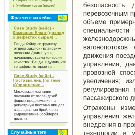
Образование (видео)
безопасность 
Учебные курсы (видео)
перевозочным пр
Фрагмент из кейса
объеме примерн
Case Study (кейс) -
специальност
Компания Emab (доклад
о дефектах сырья)...
железнодорожн
Ранди Хэйлу, сотруднику
вагонопотоков 
отдела закупок - плановику,
позвонил Джим Шульц,
движения поезд
начальник отдела контроля
качества. "Ранди. я думаю, что
управления; да
те цифры, которые ты...
провозной спос
Case Study (кейс) -
увеличения; из
Поставка яиц (по теме
«Управление...
регулирования 
Московская компания
получила от голландской
пассажирского д
фирмы предложение на
регулярную поставку яиц для
Отражены изме
выращивания бройлеров.
Выращивание бройлеров
управления жел
должно...
внедрения в про
технологии в 
Случайные тэги