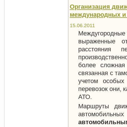
Организация движ
международных и 
15.06.2011
Междугородны
выраженные от
расстояния п
производственно
более сложная
связанная с там
учетом особых
перевозок они, 
АТО.
Маршруты движ
автомобиль
автомобильн