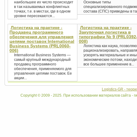
наибольшее их число происходит
Основные типы
в так называемых конфликтных
специализированного подвиж
точках, т.е. в местах, где в одном
состава (СПС) приведены в таб
уровне пересекаются...
Логистика на практике -
Логистика на практике -
Продавец программного
Закупочная логистика в
обеспечения для управления
типографии № 9 (PRL0392
цепями поставок International
008)
Business Systems (PRL0060-
Логистика как наука, позволя
006)
рационализировать, направля
International Business Systems —
ускорять материальные и ины
самый крупный международный
экономические потоки, находи
продавец программного
все большее применение в...
обеспечения, применяемого для
управления цепями поставок. Ее
акции...
Logistics-GR - теор
Copyright © 2009 - 2025. При использовании материалов сайта - ги