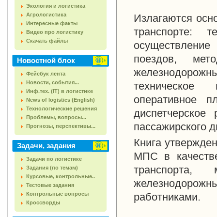
Экология и логистика
Агрологистика
Излагаются осн
Интересные факты
транспорте: т
Видео про логистику
Скачать файлы
осуществление
поездов, мет
Новостной блок
железнодорож
Фейсбук лента
Новости, события...
техническое 
Инф.тех. (IT) в логистике
оперативное пл
News of logistics (English)
Технологические решения
диспетчерское 
Проблемы, вопросы...
пассажирского д
Прогнозы, перспективы...
Книга утвержде
Задачи, задания
МПС в качестве
Задачи по логистике
транспорта,
Задания (по темам)
Курсовые, контрольные..
железнодорож
Тестовые задания
Контрольные вопросы
работниками.
Кроссворды