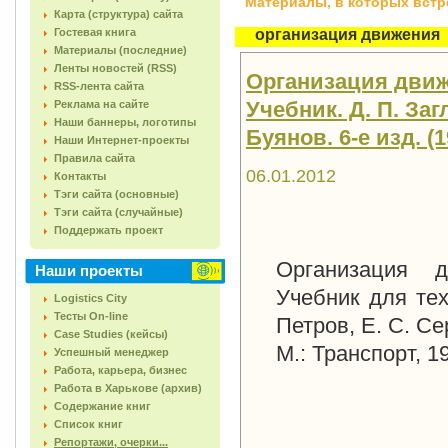
Материалы, в которых встреч
Карта (структура) сайта
Гостевая книга
организация движения
Материалы (последние)
Ленты новостей (RSS)
Организация движ
RSS-лента сайта
Учебник. Д. П. Заг
Реклама на сайте
Наши баннеры, логотипы
Буянов. 6-е изд. (1
Наши Интернет-проекты
Правила сайта
06.01.2012
Контакты
Тэги сайта (основные)
Тэги сайта (случайные)
Поддержать проект
Организация д
Наши проекты
Учебник для тех
Logistics City
Тесты On-line
Петров, Е. С. Се
Case Studies (кейсы)
М.: Транспорт, 1
Успешный менеджер
Работа, карьера, бизнес
Работа в Харькове (архив)
Содержание книг
Список книг
Репортажи, очерки...