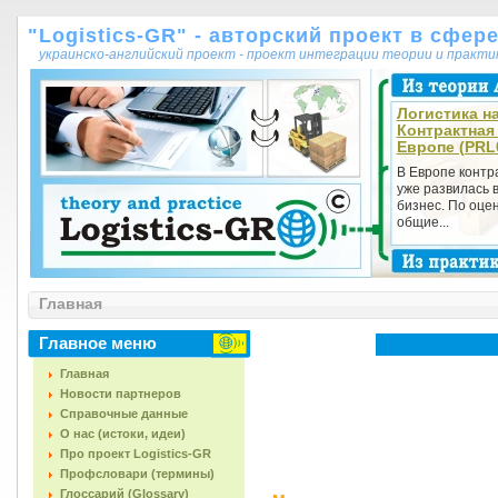
"Logistics-GR" - авторский проект в сфер
украинско-английский проект - проект интеграции теории и практ
Логистика на
Контрактная
Европе (PRL
В Европе контр
уже развилась 
бизнес. По оцен
общие...
Главная
Главное меню
Главная
Новости партнеров
Справочные данные
О нас (истоки, идеи)
Про проект Logistics-GR
Профсловари (термины)
Глоссарий (Glossary)