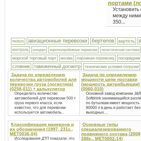
портами (ло
Установить 
между ними 
350...
авиационные перевозки
бертелов
вартість
motors
контроль
концерн
короткопробежные перевозки
логистическая система
морской торговый порт
посередник
москва
паромная перевозка
словник
таможенный досмотр
технические условия погрузки
Задача по определению
Задача по определению
количества автомобилей для
мощности цепи поставки
перевозки груза (логистика)
(мощность дитрибьюции)
(0258-011) + калькулятор
(0060-010)
Определить количество
Основной завод компании J&
автомобилей для перевозки 500 т
Softdrink занимающийся разл
груза первого класса, если
по бутылкам имеет мощность
известно, что для перевозки
80000 л в день и работает без
используется автомобиль...
выходных....
Классификация маневров и
Основные типы
их обозначения (1997, 231с.,
специализированного
MET0036-04)
подвижного состава (2008
288с., MET0002-14)
Исследования ДТП показали, что