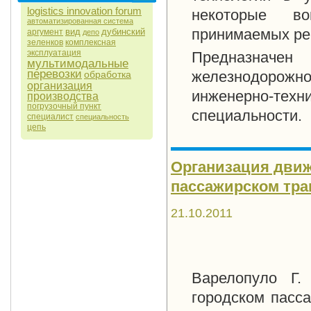
logistics innovation forum
некоторые во
автоматизированная система
принимаемых ре
вид
дубинский
аргумент
депо
зеленков
комплексная
эксплуатация
Предназначен
мультимодальные
перевозки
железнодорожн
обработка
организация
инженерно-тех
производства
погрузочный пункт
специальности.
специалист
специальность
цепь
Организация движ
пассажирском транс
21.10.2011
Варелопуло Г.
городском пасс