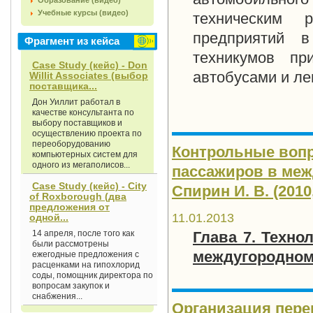
Образование (видео)
Учебные курсы (видео)
техническим р
предприятий в
Фрагмент из кейса
техникумов пр
Case Study (кейс) - Don
автобусами и л
Willit Associates (выбор
поставщика...
Дон Уиллит работал в
качестве консультанта по
выбору поставщиков и
осуществлению проекта по
переоборудованию
Контрольные вопр
компьютерных систем для
одного из мегаполисов...
пассажиров в меж
Case Study (кейс) - City
Спирин И. В. (2010,
of Roxborough (два
предложения от
11.01.2013
одной...
14 апреля, после того как
Глава 7. Техно
были рассмотрены
междугородном
ежегодные предложения с
расценками на гипохлорид
соды, помощник директора по
вопросам закупок и
снабжения...
Организация пер