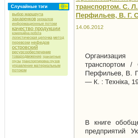
транспортом. С. Л.
Случайные тэги
Перфильев, В. Г. С
выбор маршрута
захаренков
зеркалов
информационные потоки
14.06.2012
качество продукции
комерційна робота
логистическая цепочка
метод
нефедов
перевозки
островский
ресурсообеспечение
Организация
товародвижение
транзитные
грузы
транспортировка грузов
транспортом / 
управление материальным
потоком
Перфильев, В. Г
— К. : Техніка, 1
В книге обобщ
предприятий У