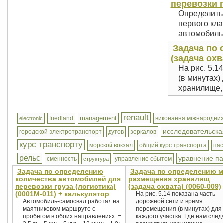
перевозки г
Определить 
первого кла
автомобиль.
Задача по
(задача охв
На рис. 5.1
(в минутах)
хранилище,.
renault
management
friedland
виконання міжнародних
electronic
исследовательска
городской электротранспорт
дутов
зеркалов
курс транспорту
морской вокзал
общий курс транспорта
па
рельс
уравнение п
сменность
управление сбытом
структура
Задача по определению
Задача по определению м
количества автомобилей для
размещения хранилищ
перевозки груза (логистика)
(задача охвата) (0060-009)
(0001М-011) + калькулятор
На рис. 5.14 показана часть
Автомобиль-самосвал работал на
дорожной сети и время
маятниковом маршруте с
перемещения (в минутах) для
пробегом в обоих направлениях: =
каждого участка. Где нам след