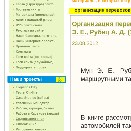
Материалы, в которых встреч
Карта (структура) сайта
Гостевая книга
организация перевозок
Материалы (последние)
Ленты новостей (RSS)
Организация пере
RSS-лента сайта
Э. Е., Рубец А. Д. (
Реклама на сайте
Наши баннеры, логотипы
Наши Интернет-проекты
23.08.2012
Правила сайта
Контакты
Тэги сайта (основные)
Тэги сайта (случайные)
Поддержать проект
Мун Э. Е., Руб
маршрутными так
Наши проекты
Logistics City
Тесты On-line
Case Studies (кейсы)
Успешный менеджер
Работа, карьера, бизнес
Работа в Харькове (архив)
В книге рассмо
Содержание книг
автомобилей-
Список книг
Репортажи, очерки...