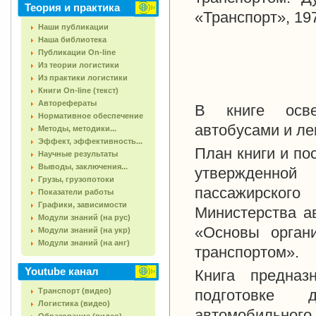
Теория и практика
«Транспорт», 197
Наши публикации
Наша библиотека
Публикации On-line
Из теории логистики
Из практики логистики
Книги On-line (текст)
Авторефераты
В книге осве
Нормативное обеспечение
автобусами и л
Методы, методики...
Эффект, эффективность...
План книги и по
Научные результаты
Выводы, заключения...
утвержденно
Грузы, грузопотоки
пассажирског
Показатели работы
Графики, зависимости
Министерства а
Модули знаний (на рус)
«Основы орган
Модули знаний (на укр)
Модули знаний (на анг)
транспортом».
Youtube канал
Книга предназ
Транспорт (видео)
подготовке д
Логистика (видео)
автомобильного 