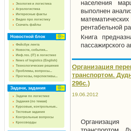
населения мар
Экология и логистика
Агрологистика
выполнен анализ
Интересные факты
математическ
Видео про логистику
Скачать файлы
рентабельной р
Книга предназн
Новостной блок
пассажирского а
Фейсбук лента
Новости, события...
Инф.тех. (IT) в логистике
News of logistics (English)
Организация пер
Технологические решения
Проблемы, вопросы...
транспортом. Дудне
Прогнозы, перспективы...
296с.)
Задачи, задания
19.06.2012
Задачи по логистике
Задания (по темам)
Курсовые, контрольные..
Тестовые задания
Контрольные вопросы
Организация
Кроссворды
транспортом. Д