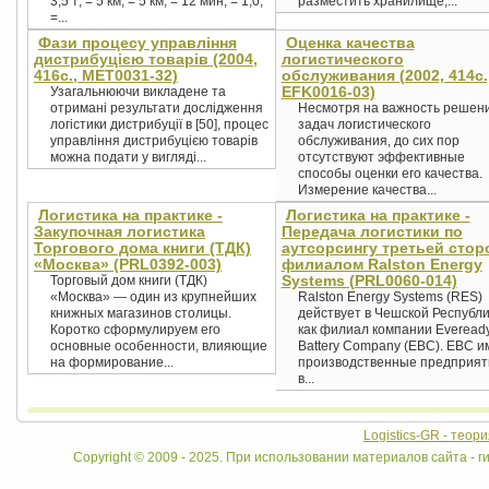
3,5 т; = 5 км; = 5 км; = 12 мин; = 1,0;
разместить хранилище,...
=...
Фази процесу управління
Оценка качества
дистрибуцією товарів (2004,
логистического
416с., MET0031-32)
обслуживания (2002, 414c.
EFK0016-03)
Узагальнюючи викладене та
отримані результати дослідження
Несмотря на важность решен
логістики дистрибуції в [50], процес
задач логистического
управління дистрибуцією товарів
обслуживания, до сих пор
можна подати у вигляді...
отсутствуют эффективные
способы оценки его качества.
Измерение качества...
Логистика на практике -
Логистика на практике -
Закупочная логистика
Передача логистики по
Торгового дома книги (ТДК)
аутсорсингу третьей стор
«Москва» (PRL0392-003)
филиалом Ralston Energy
Systems (PRL0060-014)
Торговый дом книги (ТДК)
«Москва» — один из крупнейших
Ralston Energy Systems (RES)
книжных магазинов столицы.
действует в Чешской Республ
Коротко сформулируем его
как филиал компании Everead
основные особенности, влияющие
Battery Company (EBC). EBC и
на формирование...
производственные предприят
в...
Logistics-GR - теор
Copyright © 2009 - 2025. При использовании материалов сайта - ги