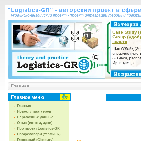
"Logistics-GR" - авторский проект в сфер
украинско-английский проект - проект интеграции теории и практ
Case Study (к
Group (удоб
кельтс
Шин О'Дейд (Se
управляет част
бизнеса, распол
Ирландия, и ...
Главная
Главное меню
Главная
Новости партнеров
Справочные данные
О нас (истоки, идеи)
Про проект Logistics-GR
Профсловари (термины)
Глоссарий (Glossary)