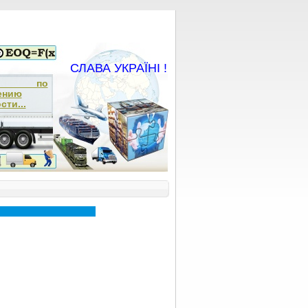
СЛАВА УКРАЇНІ !
ча по
ению
сти...