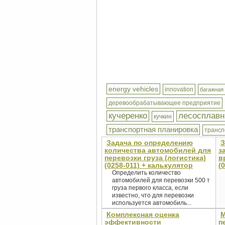
energy vehicles
innovation
багажная
деревообрабатывающее предприятие
кучеренко
лесосплавн
кучкин
транспортная планировка
трансп
Задача по определению
З
количества автомобилей для
з
перевозки груза (логистика)
в
(0258-011) + калькулятор
(
Определить количество
автомобилей для перевозки 500 т
груза первого класса, если
известно, что для перевозки
используется автомобиль...
Комплексная оценка
М
эффективности
п