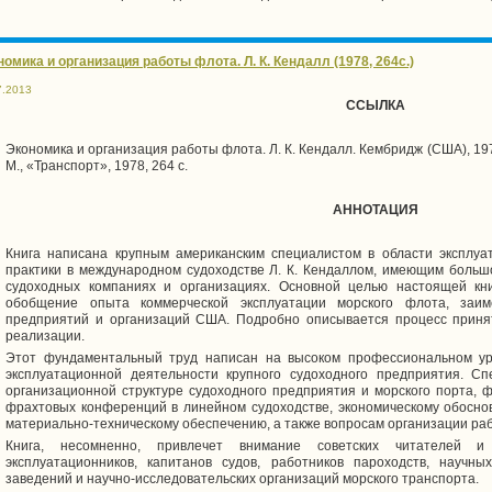
омика и организация работы флота. Л. К. Кендалл (1978, 264с.)
7.2013
ССЫЛКА
Экономика и организация работы флота. Л. К. Кендалл. Кембридж (США), 1973,
М., «Транспорт», 1978, 264 с.
АННОТАЦИЯ
Книга написана крупным американским специалистом в области эксплуа
практики в международном судоходстве Л. К. Кендаллом, имеющим больш
судоходных компаниях и организациях. Основной целью настоящей кн
обобщение опыта коммерческой эксплуатации морского флота, заим
предприятий и организаций США. Подробно описывается процесс приня
реализации.
Этот фундаментальный труд написан на высоком профессиональном ур
эксплуатационной деятельности крупного судоходного предприятия. С
организационной структуре судоходного предприятия и морского порта, 
фрахтовых конференций в линейном судоходстве, экономическому обоснов
материально-техническому обеспечению, а также вопросам организации раб
Книга, несомненно, привлечет внимание советских читателей 
эксплуатационников, капитанов судов, работников пароходств, науч
заведений и научно-исследовательских организаций морского транспорта.