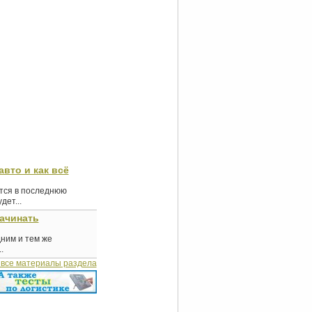
авто и как всё
ются в последнюю
ет...
начинать
дним и тем же
.
 все материалы раздела