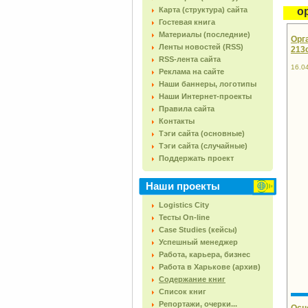
Карта (структура) сайта
о
Гостевая книга
Материалы (последние)
Орга
Ленты новостей (RSS)
213с
RSS-лента сайта
16.0
Реклама на сайте
Наши баннеры, логотипы
Наши Интернет-проекты
Правила сайта
Контакты
Тэги сайта (основные)
Тэги сайта (случайные)
Поддержать проект
Наши проекты
Logistics City
Тесты On-line
Case Studies (кейсы)
Успешный менеджер
Работа, карьера, бизнес
Работа в Харькове (архив)
Содержание книг
Список книг
Репортажи, очерки...