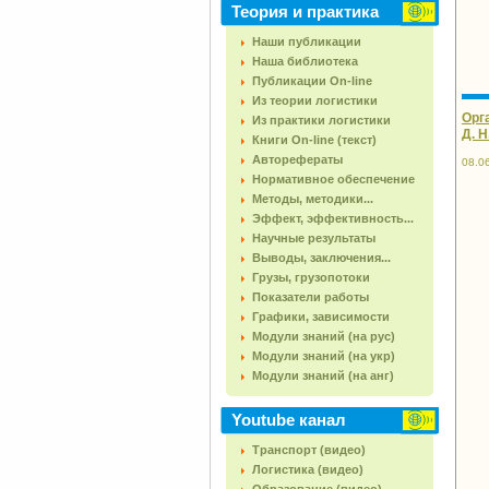
Теория и практика
Наши публикации
Наша библиотека
Публикации On-line
Из теории логистики
Орга
Из практики логистики
Д. Н
Книги On-line (текст)
Авторефераты
08.0
Нормативное обеспечение
Методы, методики...
Эффект, эффективность...
Научные результаты
Выводы, заключения...
Грузы, грузопотоки
Показатели работы
Графики, зависимости
Модули знаний (на рус)
Модули знаний (на укр)
Модули знаний (на анг)
Youtube канал
Транспорт (видео)
Логистика (видео)