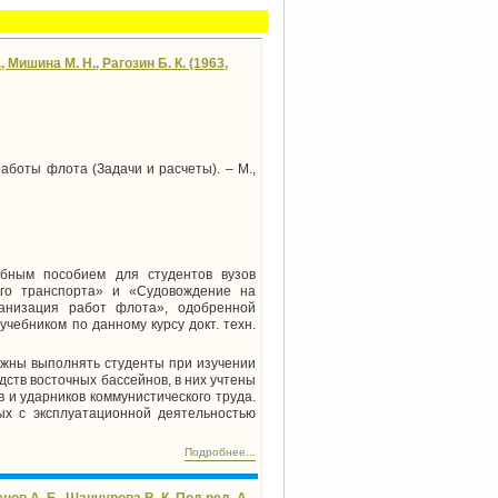
Мишина М. Н., Pагозин Б. К. (1963,
работы флота (Задачи и расчеты). – М.,
ебным пособием для студентов вузов
ого транспорта» и «Судовождение на
ганизация работ флота», одобренной
чебником по данному курсу докт. техн.
лжны выполнять студенты при изучении
ств восточных бассейнов, в них учтены
 и ударников коммунистического труда.
ых с эксплуатационной деятельностью
Подробнее...