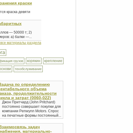
ранения краски
тся краска девяти
абаритных
ллов — 50000 т; 2)
ров: а) балки —...
 все материалы раздела
ога
корякин
крепление
фикация грузов
основи
техобслуживание
Задача по определению
рентабельного объема
аказа, продолжительности
икла и затрат (0060-022)
Джон Притчард (John Pritchard)
постоянно совершает покупки для
компании Penwynn Motors. Спрос
на печатные формы постоянный...
Взаимосвязь задач
набжения, материально-