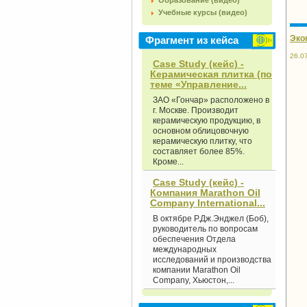
Образование (видео)
Учебные курсы (видео)
Экон
Фрагмент из кейса
26.0
Case Study (кейс) -
Керамическая плитка (по
теме «Управление...
ЗАО «Гончар» расположено в
г. Москве. Производит
керамическую продукцию, в
основном облицовочную
керамическую плитку, что
составляет более 85%.
Кроме...
Case Study (кейс) -
Компания Marathon Oil
Company International...
В октябре Р.Дж.Энджел (Боб),
руководитель по вопросам
обеспечения Отдела
международных
исследований и производства
компании Marathon Oil
Company, Хьюстон,...