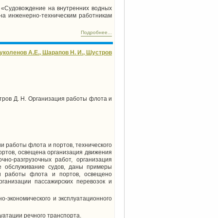
и «Судовождение на внутренних водных
зна инженерно-техническим работникам
Подробнее...
Суколенов А.Е., Шарапов Н. И., Шустров
устров Д. Н. Организация работы флота и
и работы флота и портов, технического
ортов, освещена организация движения
чно-разгрузочных работ, организация
е обслуживание судов, даны примеры
и работы флота и портов, освещено
рганизации пассажирских перевозок и
но-экономического и эксплуатационного
уатации речного транспорта.