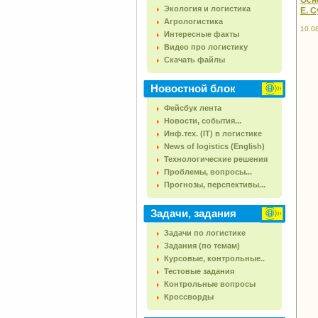
Осно
Экология и логистика
Е. С
Агрологистика
10.0
Интересные факты
Видео про логистику
Скачать файлы
Новостной блок
Фейсбук лента
Новости, события...
Инф.тех. (IT) в логистике
News of logistics (English)
Технологические решения
Проблемы, вопросы...
Прогнозы, перспективы...
Задачи, задания
Задачи по логистике
Задания (по темам)
Курсовые, контрольные..
Тестовые задания
Контрольные вопросы
Кроссворды