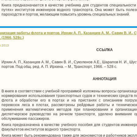
Книга предназначается в качестве учебника для студентов специальност
путях» институтов инженеров водного транспорта. Она может быть поле
пароходств и портов, желающим повысить уровень специальных знаний.
низация работы флота и портов. Ирхин А. П., Казанцев А. М., Савин В. И., 
. (1966, 528с.)
6.2013
ССЫЛКА
Ирхин А. П., Казанцев А. М., Савин В. И., Суколенов А.Е., Шарапов Н. И., Ш
портов. Под общ. ред. А. П. Ирхина. – М., Транспорт, 1966. – 528 с.
АННОТАЦИЯ
В книге в соответствии с учебной программой изложены вопросы организаци
нормирования использования транспортных судов и технических средств п
флота и обработки его в портах и на пристанях с описанием погрузо
перевозок леса в плотах, рассмотрены рейдовые работы и техническо
применения математических методов при планировании и организаци
диспетчерское руководство на речном транспорте, уделено внимание о
обслуживанию пассажиров.
Книга предназначена в качестве учебного пособия для студентов инженер
факультетов институтов водного транспорта.
Книга может быть рекомендована также для экономистов и работников экспл