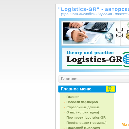
"Logistics-GR" - авторс
украинско-английский проект - проек
Главная
Главное меню
Главная
Новости партнеров
Справочные данные
О нас (истоки, идеи)
Про проект Logistics-GR
Профсловари (термины)
Мат
Глоссарий (Glossary)