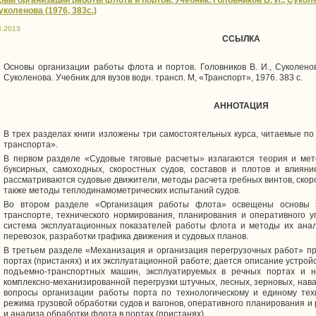
вы организации работы флота и портов. Учебник. Головников В. И., Суколен
уколенова (1976, 383с.)
8.2013
ССЫЛКА
Основы организации работы флота и портов. Головников В. И., Суколенов 
Суколенова. Учебник для вузов водн. трансп. М, «Транспорт», 1976. 383 с.
АННОТАЦИЯ
В трех разделах книги изложены три самостоятельных курса, читаемые по
транспорта».
В первом разделе «Судовые тяговые расчеты» излагаются теория и ме
буксирных, самоходных, скоростных судов, составов и плотов и влияни
рассматриваются судовые движители, методы расчета гребных винтов, скоро
также методы теплодинамометрических испытаний судов.
Во втором разделе «Организация работы флота» освещены основы 
транспорте, технического нормирования, планирования и оперативного 
система эксплуатационных показателей работы флота и методы их анал
перевозок, разработки графика движения и судовых планов.
В третьем разделе «Механизация и организация перегрузочных работ» п
портах (пристанях) и их эксплуатационной работе; дается описание устрой
подъемно-транспортных машин, эксплуатируемых в речных портах и на
комплексно-механизированной перегрузки штучных, лесных, зерновых, нав
вопросы организации работы порта по технологическому и единому техн
режима грузовой обработки судов и вагонов, оперативного планирования и 
и анализа обработки флота в портах (пристанях).