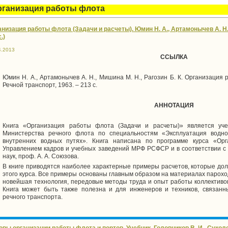
рганизация работы флота
низация работы флота (Задачи и расчеты). Юмин Н. А., Артамонычев А. Н., 
.)
4.2013
ССЫЛКА
Юмин Н. А., Артамонычев А. Н., Мишина М. Н., Pагозин Б. К. Организация 
Речной транспорт, 1963. – 213 с.
АННОТАЦИЯ
Книга «Организация работы флота (Задачи и расчеты)» является уч
Министерства речного флота по специальностям «Эксплуатация водн
внутренних водных путях». Книга написана по программе курса «Ор
Управлением кадров и учебных заведений МРФ РСФСР и в соответствии с у
наук, проф. А. А. Союзова.
В книге приводятся наиболее характерные примеры расчетов, которые до
этого курса. Все примеры основаны главным образом на материалах пароход
новейшая технология, передовые методы труда и опыт работы коллективов
Книга может быть также полезна и для инженеров и техников, связанн
речного транспорта.