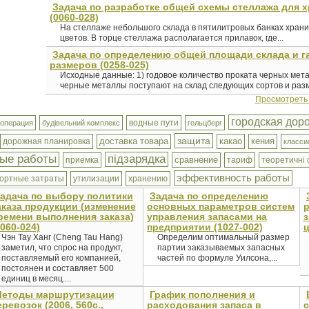
Задача по разработке общей схемы стеллажа для х
(0060-028)
На стеллаже небольшого склада в пятилитровых банках храни
цветов. В торце стеллажа располагается прилавок, где...
Задача по определению общей площади склада и г
размеров (0258-025)
Исходные данные: 1) годовое количество проката черных мета
черные металлы поступают на склад следующих сортов и разме
Просмотреть
городская дор
водные пути
 операция
будівельний комплекс
гольцберг
защита
доставка товара
какао
кения
дорожная планировка
класси
ые работы
підзарядка
сравнение
приемка
тариф
теоретичні 
эффективность работы
ортные затраты
утилизации
хранению
адача по выбору политики
Задача по определению
аказа продукции (изменение
основных параметров систем
ремени выполнения заказа)
управления запасами на
з
0060-024)
предприятии (1027-002)
ц
Чэн Тау Ханг (Cheng Tau Hang)
Определим оптимальный размер
заметил, что спрос на продукт,
партии заказываемых запасных
поставляемый его компанией,
частей по формуле Уилсона,...
постоянен и составляет 500
единиц в месяц....
етоды маршрутизации
График пополнения и
еревозок (2006, 560с.,
расходования запаса в
с