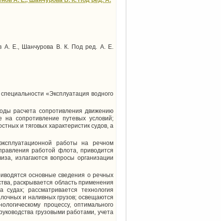
ов А. Е., Шанчурова В. К. Под ред. А.
А. Е., Шанчурова В. К. Под ред. А. Е.
 специальности «Эксплуатация водного
тоды расчета сопротивления движению
е на сопротивление путевых условий;
стных и тяговых характеристик судов, а
эксплуатационной работы на речном
управления работой флота, приводится
иза, излагаются вопросы организации
риводятся основные сведения о речных
ства, раскрывается область применения
 судах; рассматривается технология
алочных и наливных грузов; освещаются
ологическому процессу, оптимального
руководства грузовыми работами, учета