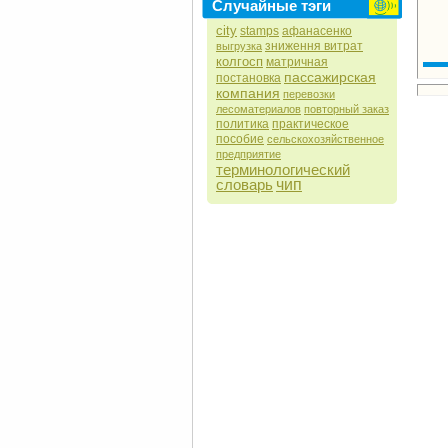
Случайные тэги
city
stamps
афанасенко
зниження витрат
выгрузка
колгосп
матричная
пассажирская
постановка
компания
перевозки
лесоматериалов
повторный заказ
политика
практическое
пособие
сельскохозяйственное
предприятие
терминологический
словарь
чип