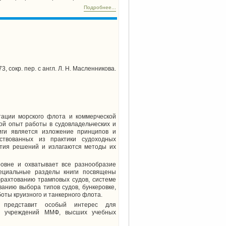
Подробнее...
 сокр. пер. с англ. Л. Н. Масленникова.
тации морского флота и коммерческой
ой опыт работы в судовладельческих и
иги является изложение принципов и
ствованных из практики судоходных
тия решений и излагаются методы их
овне и охватывает все разнообразие
пециальные разделы книги посвящены
фрахтованию трамповых судов, системе
анию выбора типов судов, бункеровке,
оты круизного и танкерного флота.
и представит особый интерес для
ных учреждений ММФ, высших учебных