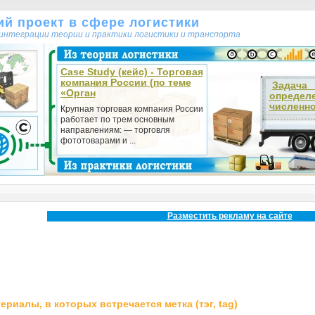
кий проект в сфере логистики
т интеграции теории и практики логистики и транспорта
Case Study (кейс) - Торговая
компания России (по теме
Зада
«Орган
определ
численно
Крупная торговая компания России
работает по трем основным
направлениям: — торговля
фототоварами и ...
Разместить рекламу на сайте
ериалы, в которых встречается метка (тэг, tag)