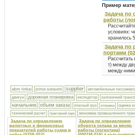
Пример матер
Задача по 
работы (лог
Рассчитайт
условиях: ч
хранилось 5.
Задача по 
портами (02
Рассчитать 
т) между дв
между ними 
supplier
abm rinkai
primal autoparts
автомобильные пассажирс
дорожная планировка
двигун
експедитор
залізничний транс
начальник
объем заказа
оценка 
опасный груз
отправка
технический расчет
экономика промышленного тран
тракторний парк
Задача по определению
Задача по определению
валютных и финансовых
оборота склада за месяц
показателей работы судна в
работы (логистика)
рейсе (0258-052)
(0001М-016) + калькулятор