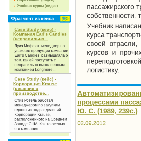
Образование (видео)
пассажирского т
Учебные курсы (видео)
собственности, т
Фрагмент из кейса
Учебник написан
Case Study (кейс) -
курса транспорт
Компания Earl's Candies
(неправильно...
своей отрасли,
Луиз Моффат, менеджер по
упаковке продукции компании
курсов и прочи
Earl's Candies, размышляла о
переподготовк
том. как ей поступить с
неправильно выполненным
логистику.
компанией Longmore...
Case Study (кейс) -
Корпорация Krause
(решение о
Автоматизирован
производстве...
Стив Ротель работал
процессами пасса
менеджером по закупкам
Ю. С. (1989, 239с.)
одного из подразделений
Корпорации Krause,
расположенного на Среднем
02.09.2012
Западе США. Как-то осенью
его компания...