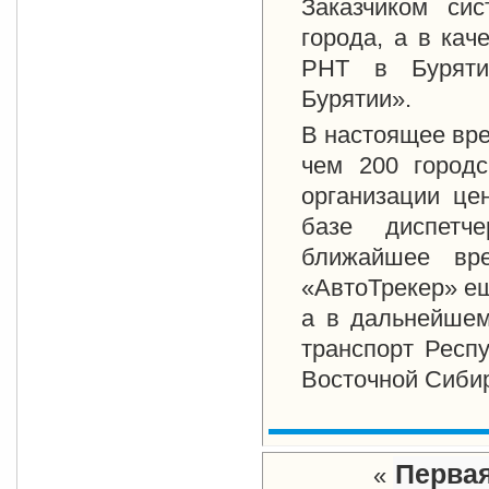
Заказчиком си
города, а в кач
РНТ в Буряти
Бурятии».
В настоящее вре
чем 200 городс
организации це
базе диспетч
ближайшее вре
«АвтоТрекер» ещ
а в дальнейшем
транспорт Респу
Восточной Сиби
Перва
«