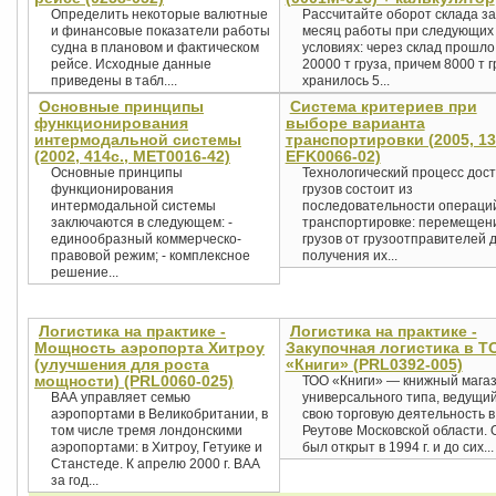
Определить некоторые валютные
Рассчитайте оборот склада за
и финансовые показатели работы
месяц работы при следующих
судна в плановом и фактическом
условиях: через склад прошло
рейсе. Исходные данные
20000 т груза, причем 8000 т г
приведены в табл....
хранилось 5...
Основные принципы
Система критериев при
функционирования
выборе варианта
интермодальной системы
транспортировки (2005, 13
(2002, 414с., MET0016-42)
EFK0066-02)
Основные принципы
Технологический процесс дост
функционирования
грузов состоит из
интермодальной системы
последовательности операци
заключаются в следующем: -
транспортировке: перемещен
единообразный коммерческо-
грузов от грузоотправителей 
правовой режим; - комплексное
получения их...
решение...
Логистика на практике -
Логистика на практике -
Мощность аэропорта Хитроу
Закупочная логистика в Т
(улучшения для роста
«Книги» (PRL0392-005)
мощности) (PRL0060-025)
ТОО «Книги» — книжный мага
ВАА управляет семью
универсального типа, ведущи
аэропортами в Великобритании, в
свою торговую деятельность в 
том числе тремя лондонскими
Реутове Московской области. 
аэропортами: в Хитроу, Гетуике и
был открыт в 1994 г. и до сих...
Станстеде. К апрелю 2000 г. ВАА
за год...