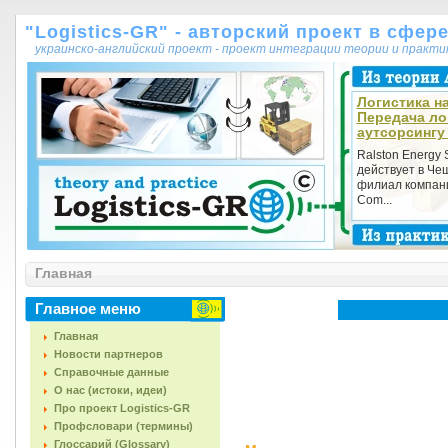
"Logistics-GR" - авторский проект в сфер
украинско-английский проект - проект интеграции теории и практ
Логистика на
Передача ло
аутсорсингу
Ralston Energy 
действует в Че
филиал компани
Com...
Главная
Главное меню
Главная
Новости партнеров
Справочные данные
О нас (истоки, идеи)
Про проект Logistics-GR
Профсловари (термины)
Глоссарий (Glossary)