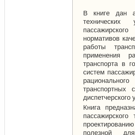
В книге дан а
технических
пассажирског
нормативов кач
работы транс
применения ра
транспорта в г
систем пассажир
рационального
транспортных 
диспетчерского 
Книга предназн
пассажирского 
проектировани
полезной дл