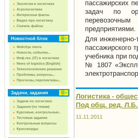
пассажирских п
Экология и логистика
Агрологистика
задач по орг
Интересные факты
перевозочным
Видео про логистику
Скачать файлы
предприятиями.
Для инженерно-т
Новостной блок
пассажирского т
Фейсбук лента
Новости, события...
учебника при по
Инф.тех. (IT) в логистике
№ 1807 «Эксплу
News of logistics (English)
Технологические решения
электротранспор
Проблемы, вопросы...
Прогнозы, перспективы...
Задачи, задания
Логистика - обще
Задачи по логистике
Под общ. ред. Л.Б.
Задания (по темам)
Курсовые, контрольные..
11.11.2011
Тестовые задания
Контрольные вопросы
Кроссворды