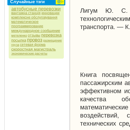
Случайные тэги
автобусные перевозки
Лигум Ю. С. 
вантажна станція
инновации
технологически
комплексне обслуговування
математическое
транспорта. — К.
программирование
международное сообщение
перевозка
отзывы
метеленко
провоз
посылка
размещение
сетевая форма
груза
скоростная магистраль
экономические расчеты
Книга посвящен
пассажирским ав
эффективном ис
качества об
математически
воздействий, 
технических ср