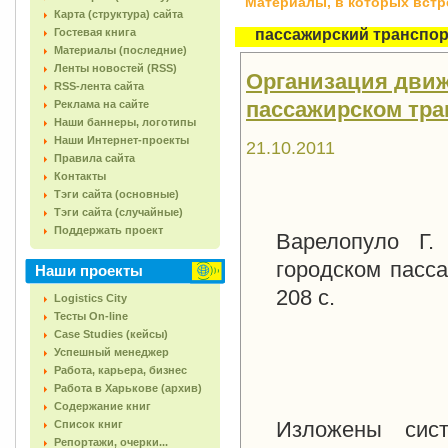
Материалы, в которых встреч
Карта (структура) сайта
Гостевая книга
пассажирский транспор
Материалы (последние)
Ленты новостей (RSS)
Организация движ
RSS-лента сайта
пассажирском транс
Реклама на сайте
Наши баннеры, логотипы
Наши Интернет-проекты
21.10.2011
Правила сайта
Контакты
Тэги сайта (основные)
Тэги сайта (случайные)
Поддержать проект
Варелопуло Г.
городском пасс
Наши проекты
208 с.
Logistics City
Тесты On-line
Case Studies (кейсы)
Успешный менеджер
Работа, карьера, бизнес
Работа в Харькове (архив)
Содержание книг
Изложены сист
Список книг
Репортажи, очерки...