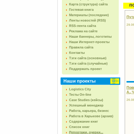
Карта (структура) сайта
п
Гостевая книга
Материалы (последние)
Пут
Ленты новостей (RSS)
29.0
RSS-лента сайта
Реклама на сайте
Наши баннеры, логотипы
Наши Интернет-проекты
Правила сайта
Контакты
Тэги сайта (основные)
Тэги сайта (случайные)
Поддержать проект
Наши проекты
Пов
Logistics City
А., 
Тесты On-line
Case Studies (кейсы)
26.0
Успешный менеджер
Работа, карьера, бизнес
Работа в Харькове (архив)
Содержание книг
Список книг
Репортажи, очерки...