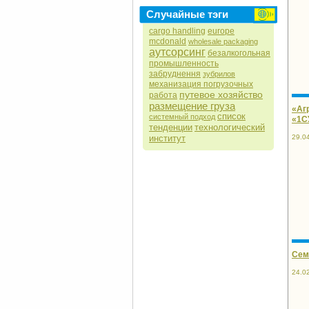
Случайные тэги
cargo handling
europe
mcdonald
wholesale packaging
аутсорсинг
безалкогольная
промышленность
забруднення
зубрилов
механизация погрузочных
путевое хозяйство
работа
размещение груза
«Аг
список
системный подход
«1С
тенденции
технологический
29.0
институт
Сем
24.0