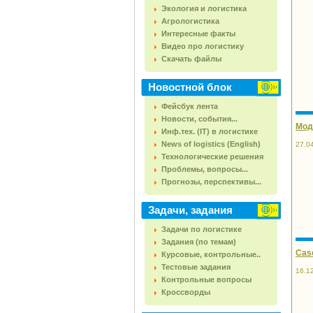
Экология и логистика
Агрологистика
Интересные факты
Видео про логистику
Скачать файлы
Новостной блок
Фейсбук лента
Новости, события...
Мод
Инф.тех. (IT) в логистике
News of logistics (English)
27.0
Технологические решения
Проблемы, вопросы...
Прогнозы, перспективы...
Задачи, задания
Задачи по логистике
Задания (по темам)
Cas
Курсовые, контрольные..
Тестовые задания
16.1
Контрольные вопросы
Кроссворды