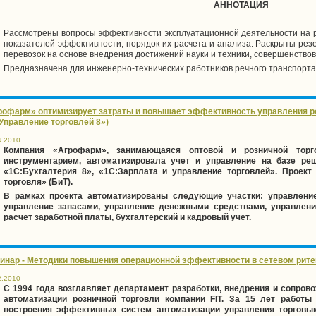
АННОТАЦИЯ
Рассмотрены вопросы эффективности эксплуатационной деятельности на р
показателей эффективности, порядок их расчета и анализа. Раскрыты ре
перевозок на основе внедрения достижений науки и техники, совершенство
Предназначена для инженерно-технических работников речного транспорта
рофарм» оптимизирует затраты и повышает эффективность управления ро
Управление торговлей 8»)
4.2010
Компания «Агрофарм», занимающаяся оптовой и розничной торг
инструментарием, автоматизировала учет и управление на базе реш
«1С:Бухгалтерия 8», «1С:Зарплата и управление торговлей». Проек
торговля» (БиТ).
В рамках проекта автоматизированы следующие участки: управление
управление запасами, управление денежными средствами, управлени
расчет заработной платы, бухгалтерский и кадровый учет.
инар - Методики повышения операционной эффективности в сетевом рит
2.2010
C 1994 года возглавляет департамент разработки, внедрения и сопро
автоматизации розничной торговли компании FIT. За 15 лет работ
построения эффективных систем автоматизации управления торговы