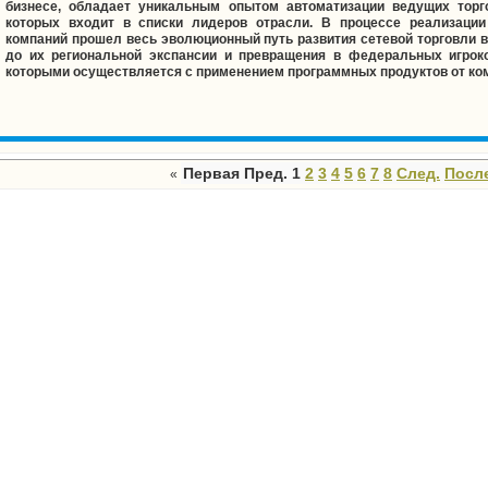
бизнесе, обладает уникальным опытом автоматизации ведущих торг
которых входит в списки лидеров отрасли. В процессе реализации
компаний прошел весь эволюционный путь развития сетевой торговли в
до их региональной экспансии и превращения в федеральных игроко
которыми осуществляется с применением программных продуктов от ком
Первая
Пред.
1
2
3
4
5
6
7
8
След.
Посл
«