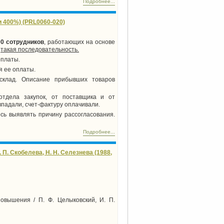
Подробнее...
и 400%) (PRL0060-020)
00 сотрудников
, работающих на основе
а
такая последовательность.
оплаты.
я ее оплаты.
склад. Описание прибывших товаров
отдела закупок, от поставщика и от
падали, счет-фактуру оплачивали.
ось выявлять причину рассогласования.
Подробнее...
П. Скобелева, Н. Н. Селезнева (1988,
овышения / П. Ф. Целыковский, И. П.