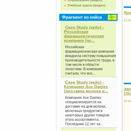
Образование (видео)
Учебные курсы (видео)
Лог
Фрагмент из кейса
15.0
Case Study (кейс) -
Российская
фармацевтическая
компания (по...
Российская
фармацевтическая компания
внедрила систему повышения
производительности труда, в
том числе в области
логистики. В компании
считали, что все,...
Case Study (кейс) -
Компания Асе Dairies
Эфф
(доставка молока и...
135с
Компания Асе Dairies
30.0
специализируется на
доставке на дом молока,
молочных продуктов и
некоторых других товаров
этого ассортимента.
Последние 12 лет за...