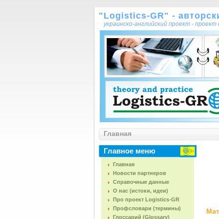
"Logistics-GR" - авторс
украинско-английский проект - проек
Главная
Главное меню
Главная
Новости партнеров
Справочные данные
О нас (истоки, идеи)
Про проект Logistics-GR
Профсловари (термины)
Мат
Глоссарий (Glossary)