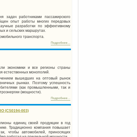
ия задач работниками пассажирского
общен опыт работы многих передовых
научные разработки по эффективному
ных и сельских маршрутах.
омобильного транспорта.
Подробнее...
сли экономики и все регионы страны
я естественных монополий.
лючением вышедших на оптовый рынок
зничных рынках. Поэтому успешность
ебителями (как промышленными, так и
троэнергии (мощности).
Подробнее...
RO (CS0194-003)
лионы единиц своей продукции в год
рике. Традиционно компания повышает
ак, чтобы автомобилей, приносящих
ейер работал на предельной мощности.