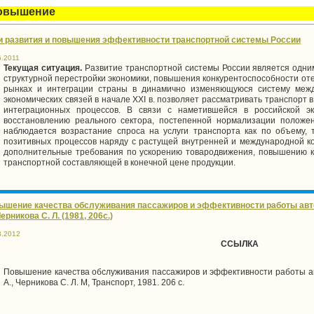
овышение
и развития и повышения эффективности транспортной системы России
6.2011
Текущая ситуация.
Развитие транспортной системы России является одн
структурной перестройки экономики, повышения конкурентоспособности оте
рынках и интеграции страны в динамично изменяющуюся систему меж
экономических связей в начале XXI в. позволяет рассматривать транспорт 
интеграционных процессов. В связи с наметившейся в российской э
восстановлению реального сектора, постепенной нормализации положе
наблюдается возрастание спроса на услуги транспорта как по объему, т
позитивных процессов наряду с растущей внутренней и международной к
дополнительные требования по ускорению товародвижения, повышению ка
транспортной составляющей в конечной цене продукции.
ышение качества обслуживания пассажиров и эффективности работы автоб
Черникова С. Л. (1981, 206с.)
8.2012
ССЫЛКА
Повышение качества обслуживания пассажиров и эффективности работы авт
А., Черникова С. Л. М, Транспорт, 1981. 206 с.