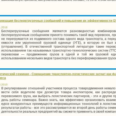
анизация бесперегрузочных сообщений и повышение их эффективности (200
1.2016
Бесперегрузочные сообщения являются разновидностью комбиниров
бесперегрузочным сообщением принято понимать такой вид перевозок, при
не перегружается из подвижного состава одного вида транспорта, а пере
емкости или укрупненной грузовой единице (УГЕ), в которую он был 
(отправления). В отечественной транспортной литературе такие перево
использованием так называемых транспортно-технологических систем (ТТС
перевозкам — продвижению грузов в одной и той же грузовой еди
использованием нескольких видов транспорта без переформирования груз
ктический семинар - Сокращение транспортно-логистических затрат как
неса
3.2010
В регулировании отношений участников процесса товародвижения немало 
вести себя водителю при досмотре товара инспектором, как распреде
перевозимого груза, как выбрать логистических партнеров, - эти и другие
день работы семинара. Важно знать, как эффективно организовать взаимо
курсе конкурентных преимуществ информационных технологий в логистик
результатах работы - все это рассматривается во второй день работы сем
деятельности реальных предприятий вы сможете применить в своей компан