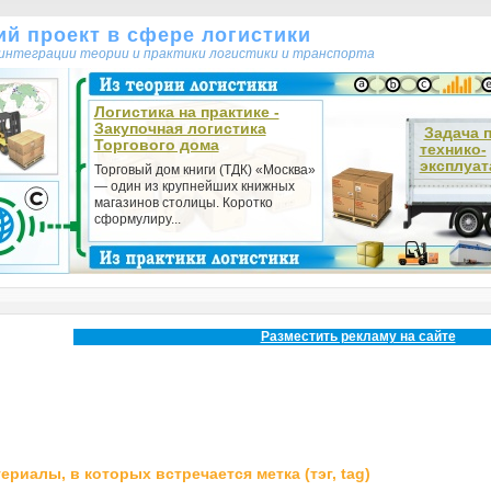
кий проект в сфере логистики
т интеграции теории и практики логистики и транспорта
Логистика на практике -
Закупочная логистика
Задача 
Торгового дома
технико-
эксплуат
Торговый дом книги (ТДК) «Москва»
— один из крупнейших книжных
магазинов столицы. Коротко
сформулиру...
Разместить рекламу на сайте
ериалы, в которых встречается метка (тэг, tag)