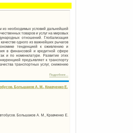
им из необходимых условий дальнейшей
чественных товаров и услуг на мировых
дународных отношений. Глобализация
в качестве одного из важнейших рычагов
кономике тенденцией к оживлению и
ния в финансовой и кредитной сфере
ак и по номенклатуре. Раз­витие этих
онкуренцией предъявляет к транспорту
чества транспортных услуг, снижению
Подробнее...
усов. Большаков А. М., Кравченко Е.
обусов. Большаков А. М., Кравченко Е.