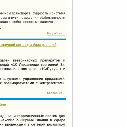
ечном транспорте: сущность и система
зервы и пути повышения эффективности
вания хозяйственного механизма.
.
Подробнее...
зничной сетью (на базе решений
овлей ветеринарных препаратов и
ений «1С:Управление торговлей 8»,
т выполнила компания «1С:Бухучет и
 закупками, управление продажами,
е взаиморасчетами с контрагентами,
Подробнее...
ейле
вождения информационных систем для
ы накопил обширные знания в сфере
ми процессами в сетевом розничном