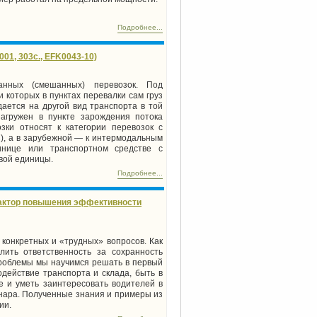
Подробнее...
1, 303c., EFK0043-10)
анных (смешанных) перевозок. Под
 которых в пунктах перевалки сам груз
дается на другой вид транспорта в той
загружен в пункте зарождения потока
зки относят к категории перевозок с
), а в зарубежной — к интермодальным
нице или транспортном средстве с
овой единицы.
Подробнее...
 фактор повышения эффективности
конкретных и «трудных» вопросов. Как
лить ответственность за сохранность
 проблемы мы научимся решать в первый
действие транспорта и склада, быть в
е и уметь заинтересовать водителей в
инара. Полученные знания и примеры из
ии.