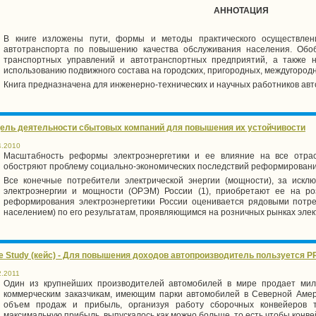
АННОТАЦИЯ
В книге изложены пути, формы и методы практического осуществлен
автотранспорта по повышению качества обслуживания населения. Об
транспортных управлений и автотранспортных предприятий, а также 
использованию подвижного состава на городских, пригородных, междугород
Книга предназначена для инженерно-технических и научных работников авт
ель деятельности сбытовых компаний для повышения их устойчивости
4.2010
Масштабность реформы электроэнергетики и ее влияние на все отра
обостряют проблему социально-экономических последствий реформировани
Все конечные потребители электрической энергии (мощности), за иск
электроэнергии и мощности (ОРЭМ) России (1), приобретают ее на ро
реформирования электроэнергетики России оценивается рядовыми потр
населением) по его результатам, проявляющимся на розничных рынках элек
e Study (кейс) - Для повышения доходов автопроизводитель пользуется P
2.2011
Один из крупнейших производителей автомобилей в мире продает мил
коммерческим заказчикам, имеющим парки автомобилей в Северной Аме
объем продаж и прибыль, организуя работу сборочных конвейеров т
максимальную прибыль, выпускалось как можно больше, то есть чтобы конв