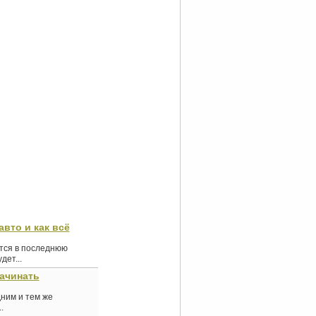
авто и как всё
ются в последнюю
ет...
начинать
дним и тем же
.