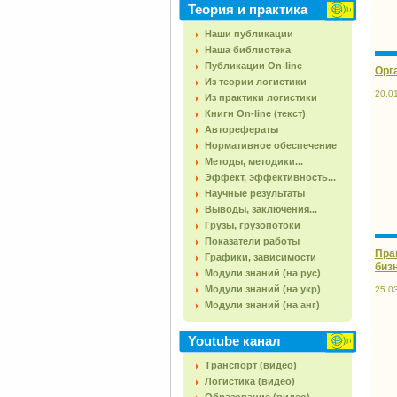
Теория и практика
Наши публикации
Наша библиотека
Публикации On-line
Орг
Из теории логистики
20.0
Из практики логистики
Книги On-line (текст)
Авторефераты
Нормативное обеспечение
Методы, методики...
Эффект, эффективность...
Научные результаты
Выводы, заключения...
Грузы, грузопотоки
Показатели работы
Пра
Графики, зависимости
биз
Модули знаний (на рус)
Модули знаний (на укр)
25.0
Модули знаний (на анг)
Youtube канал
Транспорт (видео)
Логистика (видео)