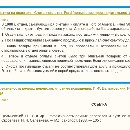
истика на практике - Счета к оплате в Ford (повышение производительност
1.2019
В
1988 г
. отдел, занимающийся счетами к оплате в Ford of America, имел
5
обычных стандартов бухгалтерского учета. Для его работы была характерн
1. Отдел закупок отправлял заказ на закупку поставщику и копию — в отдел 
2. Поставщик отправлял заказанную продукцию и присылал счет-фактуру дл
3. Когда товары прибывали в Ford, их проверяли и отправляли на 
отправлялось в отдел оплаты счетов.
4. Теперь в отделе оплаты счетов было три описания товаров: от 
подразделения, занимающегося приемкой продукции. Если эти описания сов
5. Иногда поступившие бумаги не соответствовали друг другу и приходил
Это требовало больших усилий и порой продолжалось несколько недель.
ективность речных перевозок и пути ее повышения. П. Ф. Целыковский, И. 
.)
4.2020
ССЫЛКА
Целыковский П. Ф. и др. Эффективность речных перевозок и пути ее п
Скобелева, Н. Н. Селезнева. — М.: Транспорт, 1988. — 135 с.