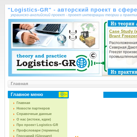
"Logistics-GR" - авторский проект в сфер
украинско-английский проект - проект интеграции теории и практ
Case Study (
Brant Freeze
Расположенная 
Северная Дакот
Freezer произв
промышленные 
Главная
Главное меню
Главная
Новости партнеров
Справочные данные
О нас (истоки, идеи)
Про проект Logistics-GR
Профсловари (термины)
Глоссарий (Glossary)