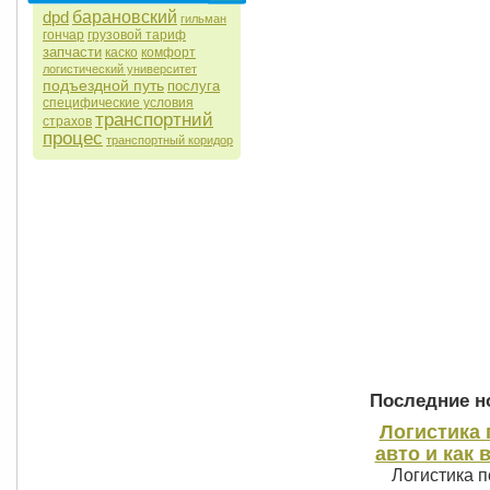
dpd
барановский
гильман
гончар
грузовой тариф
запчасти
каско
комфорт
логистический университет
подъездной путь
послуга
специфические условия
транспортний
страхов
процес
транспортный коридор
Последние но
Логистика 
авто и как 
Логистика п