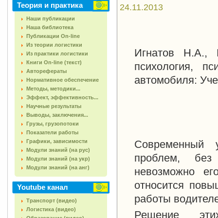
Теория и практика
24.11.2013
Наши публикации
Наша библиотека
Публикации On-line
Из теории логистики
Игнатов Н.А.,
Из практики логистики
Книги On-line (текст)
психология, пс
Авторефераты
автомобиля: Учеб
Нормативное обеспечение
Методы, методики...
Эффект, эффективность...
Научные результаты
Выводы, заключения...
Грузы, грузопотоки
Показатели работы
Графики, зависимости
Современный 
Модули знаний (на рус)
проблем, без
Модули знаний (на укр)
Модули знаний (на анг)
невозможно ег
относится повы
Youtube канал
работы водителе
Транспорт (видео)
Логистика (видео)
Решение эт