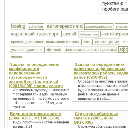
пунктами: = 
пробеги равны
boeing
автоперевозчик
schenker
взаимодействие
викорис
карьерный транспорт
каспий
контейнериз
кибернетика
совмещение
производительность подвижного состава
связь
сп
эфф
условия движения
централизованные перевозки
функция
японія
Задача по определению
Задача по определению
коэффициента
валютных и финансовых
использования
показателей работы судна
грузоподъемности
рейсе (0258-052)
автомобиля (логистика)
Определить некоторые валю
(0001М-009) + калькулятор
и финансовые показатели ра
Автомобиль грузоподъемностью 5
судна в плановом и фактичес
т совершил три ездки: за первую
рейсе. Исходные данные
он перевез 5 т на 20 км, за вторую
приведены в табл....
- 4 т на расстояние 25 км, и за
третью...
Види логістичних систем
Структура сбытовых
(2004, 416с., MET0031-04)
запасов (2006, 488с.,
GRF0036)
Види логістичних систем наведені
на рис. 2.14
Структура сбытовых запасов