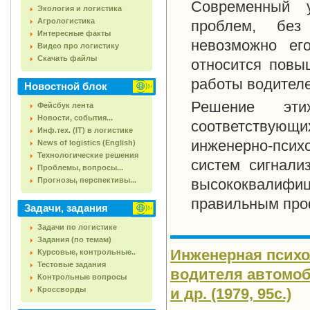
Современный 
Экология и логистика
Агрологистика
проблем, без
Интересные факты
невозможно ег
Видео про логистику
Скачать файлы
относится повы
работы водителе
Новостной блок
Решение эт
Фейсбук лента
Новости, события...
соответствую
Инф.тех. (IT) в логистике
инженерно-псих
News of logistics (English)
Технологические решения
систем сигнали
Проблемы, вопросы...
Прогнозы, перспективы...
высококвалиф
правильным про
Задачи, задания
Задачи по логистике
Задания (по темам)
Инженерная психо
Курсовые, контрольные..
Тестовые задания
водителя автомоби
Контрольные вопросы
Кроссворды
и др. (1979, 95с.)