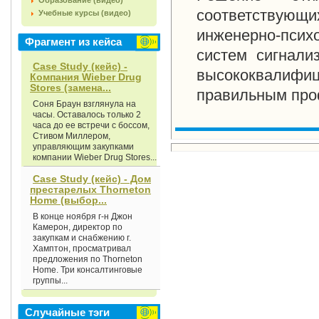
Образование (видео)
соответствую
Учебные курсы (видео)
инженерно-псих
Фрагмент из кейса
систем сигнали
Case Study (кейс) -
высококвалиф
Компания Wieber Drug
Stores (замена...
правильным про
Соня Браун взглянула на
часы. Остава­лось только 2
часа до ее встречи с боссом,
Стивом Миллером,
управляющим закупками
компании Wieber Drug Stores...
Case Study (кейс) - Дом
престарелых Thorneton
Home (выбор...
В конце ноября г-н Джон
Камерон, директор по
закупкам и снабжению г.
Хамптон, просматривал
предложения по Thorneton
Home. Три консалтинговые
группы...
Случайные тэги