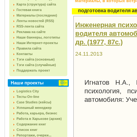
Материалы, в которых встреч
Карта (структура) сайта
Гостевая книга
подготовка водителя а
Материалы (последние)
Ленты новостей (RSS)
Инженерная психо
RSS-лента сайта
водителя автомоби
Реклама на сайте
Наши баннеры, логотипы
др. (1977, 87с.)
Наши Интернет-проекты
Правила сайта
24.11.2013
Контакты
Тэги сайта (основные)
Тэги сайта (случайные)
Поддержать проект
Игнатов Н.А.,
Наши проекты
психология, пс
Logistics City
Тесты On-line
автомобиля: Учеб
Case Studies (кейсы)
Успешный менеджер
Работа, карьера, бизнес
Работа в Харькове (архив)
Содержание книг
Список книг
Репортажи, очерки...