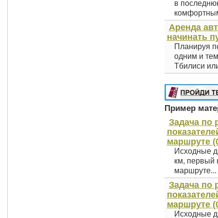
в последнюю
комфортным 
Аренда авт
начинать п
Планируя по
одним и тем
Тбилиси или
Пример матер
Задача по 
показателе
маршруте (0
Исходные да
км, первый 
маршруте...
Задача по 
показателе
маршруте (0
Исходные д