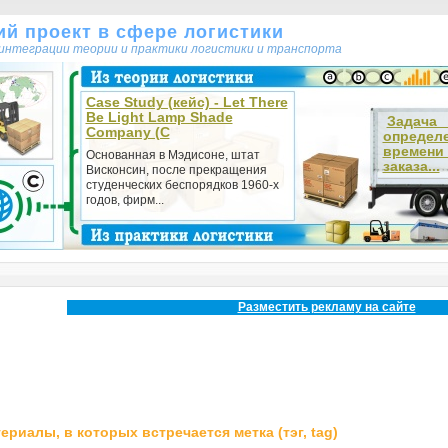
кий проект в сфере логистики
т интеграции теории и практики логистики и транспорта
Case Study (кейс) - Let There
Be Light Lamp Shade
Зада
Company (C
определ
времени
Основанная в Мэдисоне, штат
заказа...
Висконсин, после прекращения
студенческих беспорядков 1960-х
годов, фирм...
Разместить рекламу на сайте
ериалы, в которых встречается метка (тэг, tag)