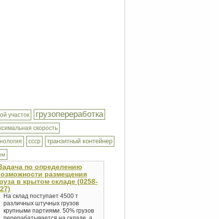
грузопереработка
ой участок
ксимальная скорость
транзитный контейнер
нология
ссср
ем
Задача по определению
возможности размещения
руза в крытом складе (0258-
27)
На склад поступает 4500 т
различных штучных грузов
крупными партиями. 50% грузов
перерабатывается на складе, a