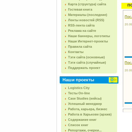
Карта (структура) сайта
п
Гостевая книга
Материалы (последние)
Посл
Ленты новостей (RSS)
20.0
RSS-лента сайта
Реклама на сайте
Наши баннеры, логотипы
Наши Интернет-проекты
Правила сайта
Контакты
Тэги сайта (основные)
Тэги сайта (случайные)
Пос
Поддержать проект
20.0
Наши проекты
Logistics City
Тесты On-line
Case Studies (кейсы)
Успешный менеджер
Работа, карьера, бизнес
Работа в Харькове (архив)
Содержание книг
Список книг
Репортажи, очерки...