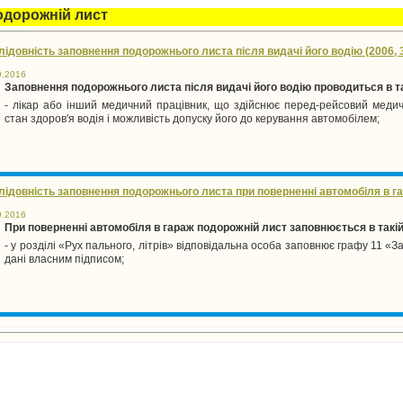
одорожній лист
ідовність заповнення подорожнього листа після видачі його водію (2006, 
9.2016
Заповнення подорожнього листа після видачі його водію проводиться в та
- лікар або інший медичний працівник, що здійснює перед-рейсовий медич
стан здоров'я водія і можливість допуску його до керування автомобілем;
лідовність заповнення подорожнього листа при поверненні автомобіля в гар
9.2016
При поверненні автомобіля в гараж подорожній лист заповнюється в такій
- у розділі «Рух пального, літрів» відповідальна особа заповнює графу 11 «З
дані власним підписом;