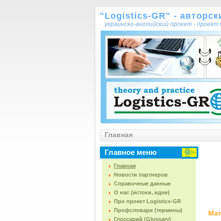
"Logistics-GR" - авторс
украинско-английский проект - проек
Главная
Главное меню
Главная
Новости партнеров
Справочные данные
О нас (истоки, идеи)
Про проект Logistics-GR
Профсловари (термины)
Мат
Глоссарий (Glossary)