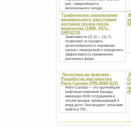
руб. товарооборота
регионального склада...
Графическое определение
В
минимального расстояния
у
доставки грузов после
5
перегрузки (1986, 447с.,
GRF0179)
Зависимости (11.3) — (11.7)
позволяют установить
целесообразность перевозки
грузов с перегрузкой и определить
эффективность применения
различных форм...
Логистика на практике -
Л
Разработка партнерства
С
Petro-Canada (PRL0060-015)
(
п
Petro-Canada — это крупнейшая
(
нефтяная компания Канады,
имеющая 4500 сотрудников и
объем продаж, превышающий 6
млрд долл. Она владеет запасами
нефти в 750...