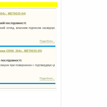
304с., MET0035-04)
кій послідовності:
ний огляд, власним підписом засвідчує
Подробнее...
аж (2006, 304с., MET0035-05)
 послідовності:
алишок при поверненні» і підтверджує ці
Подробнее...