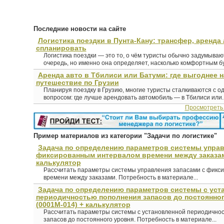
Последние новости на сайте
Логистика поездки в Пунта-Кану: трансфер, аренда 
спланировать
Логистика поездки — это то, о чём туристы обычно задумыва
очередь, но именно она определяет, насколько комфортным буд
Аренда авто в Тбилиси или Батуми: где выгоднее 
путешествие по Грузии
Планируя поездку в Грузию, многие туристы сталкиваются с о
вопросом: где лучше арендовать автомобиль — в Тбилиси или..
Просмотреть
Пример материалов из категории "Задачи по логистике"
Задача по определению параметров системы управ
фиксированным интервалом времени между заказам
калькулятор
Рассчитать параметры системы управления запасами с фикс
времени между заказами. Потребность в материале...
Задача по определению параметров системы с уст
периодичностью пополнения запасов до постоянно
(0001М-014) + калькулятор
Рассчитать параметры системы с установленной периодично
запасов до постоянного уровня. Потребность в материале...