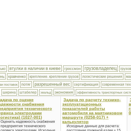
втулки в наличии в киеве
грузовладелец
гроссмэн
ько
грузов
инь
кравченко
крепление. крепление грузов
логистические решения
ма
разрешенный вес
потяг
сертификация
современная тех
ан поставок
экономия
ширина
штабелер
эвальд
эффективность транспортных сист
адача по оценке
Задача по расчету технико-
адежности снабжения
эксплуатационных
редприятия технического
показателей работы
г
ервиса электродами
автомобиля на маятниковом
0
логистика) (1027-001)
маршруте (0258-017) +
калькулятор
Оценить надежность снабжения
предприятия технического
Исходные данные для расчета:
сервиса электродами. Исходные
расстояние груженой ездки = 15