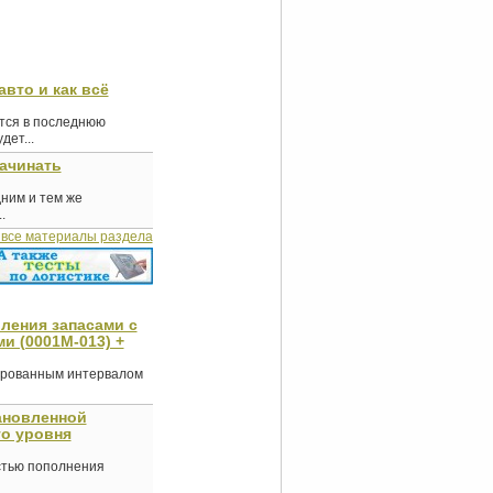
авто и как всё
ются в последнюю
ет...
начинать
дним и тем же
.
 все материалы раздела
ления запасами с
и (0001М-013) +
ированным интервалом
ановленной
го уровня
стью пополнения