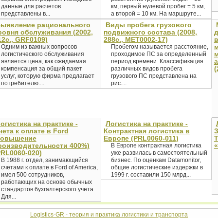
данные для расчетов
км, первый нулевой пробег = 5 км,
представлены в...
а второй = 10 км. На маршруте...
ыявление рационального
Виды пробега грузового
ровня обслуживания (2002,
подвижного состава (2008,
12с., GRF0109)
288с., MET0002-17)
Одним из важных вопросов
Пробегом называется расстояние,
логистического обслуживания
проходимое ПС за определенный
является цена, как ожидаемая
период времени. Классификация
(
компенсация за общий пакет
различных видов пробега
услуг, которую фирма предлагает
грузового ПС представлена на
потребителю....
рис....
огистика на практике -
Логистика на практике -
чета к оплате в Ford
Контрактная логистика в
З
повышение
Европе (PRL0060-011)
Т
роизводительности 400%)
«
В Европе контрактная логистика
PRL0060-020)
уже развилась в самостоятельный
В 1988 г. отдел, занимающийся
бизнес. По оценкам Datamonitor,
счетами к оплате в Ford of America,
общие логистические издержки в
имел 500 сотрудников,
1999 г. составили 150 млрд...
работающих на основе обычных
стандартов бухгалтерского учета.
Для...
Logistics-GR - теория и практика логистики и транспорта