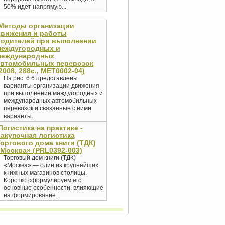
50% идет напрямую...
Методы организации
движения и работы
водителей при выполнении
междугородных и
международных
автомобильных перевозок
2008, 288с., MET0002-04)
На рис. 6.6 представлены
варианты организации движения
при выполнении междугородных и
международных автомобильных
перевозок и связанные с ними
варианты...
Логистика на практике -
акупочная логистика
оргового дома книги (ТДК)
Москва» (PRL0392-003)
Торговый дом книги (ТДК)
«Москва» — один из крупнейших
книжных магазинов столицы.
Коротко сформулируем его
основные особенности, влияющие
на формирование...