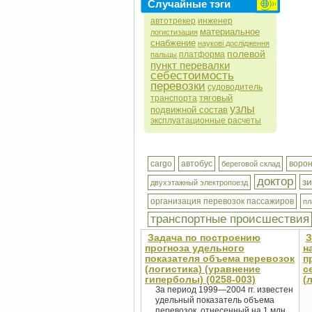
Случайные тэги
автотрекер
инженер
материальное
логистизация
снабжение
наукові дослідження
полевой
платформа
пальцы
пункт перевалки
себестоимость
перевозки
судоводитель
тяговый
транспорта
узлы
подвижной состав
эксплуатационные расчеты
cargo
автобус
ворон
береговой склад
доктор
з
двухэтажный электропоезд
организация перевозок пассажиров
пл
транспортные происшествия
Задача по построению
З
прогноза удельного
н
показателя объема перевозок
п
(логистика) (уравнение
с
гиперболы) (0258-003)
(
За период 1999—2004 гг. известен
удельный показатель объема
перевозок, отнесенный на 1 млн