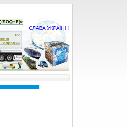
СЛАВА УКРАЇНІ !
ча по
ению
 оправки