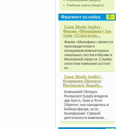
Образование (видео)
Учебные курсы (видео)
Фрагмент из кейса
Case Study (кейс) -
Фирма «Минификс» (по
теме «Стратегия...
Фирма «Минификс» является
производителем и
наладчиком компьютерных
локальных систем в Москве и
Московской области. Служба
логистики компании состоит
из...
Case Study (кейс) -
Компания Obregon
Restaurant Supply...
Компанией Obregon
Restaurant Supply владели
два брата, Хуан и Хосе
Обрегон; она находилась в
Бейкерсфилде, штат
Калифорния. Сферой
деятельности компании...