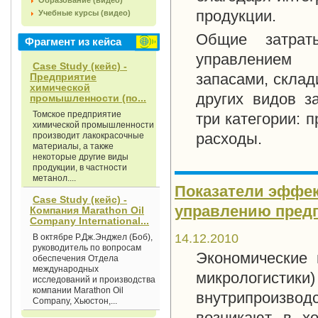
Образование (видео)
продукции.
Учебные курсы (видео)
Общие затраты
Фрагмент из кейса
управлением з
Case Study (кейс) -
запасами, склад
Предприятие
химической
других видов з
промышленности (по...
Томское предприятие
три категории: 
химической промышленности
расходы.
производит лакокрасочные
материалы, а также
некоторые другие виды
продукции, в частности
метанол....
Показатели эффек
Case Study (кейс) -
управлению пред
Компания Marathon Oil
Company International...
14.12.2010
В октябре Р.Дж.Энджел (Боб),
руководитель по вопросам
Экономические 
обеспечения Отдела
международных
микрологис
исследований и производства
компании Marathon Oil
внутрипроизвод
Company, Хьюстон,...
возникают в хо