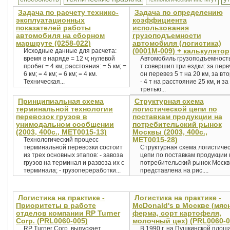
Задача по расчету технико-
Задача по определению
эксплуатационных
коэффициента
показателей работы
использования
автомобиля на сборном
грузоподъемности
маршруте (0258-022)
автомобиля (логистика)
(0001М-009) + калькулятор
Исходные данные для расчета:
время в наряде = 12 ч; нулевой
Автомобиль грузоподъемност
пробег = 4 км; расстояния: = 5 км; =
т совершил три ездки: за пер
6 км; = 4 км; = 6 км; = 4 км.
он перевез 5 т на 20 км, за вт
Техническая...
- 4 т на расстояние 25 км, и за
третью...
Принципиальная схема
Структурная схема
терминальной технологии
логистической цепи по
перевозок грузов в
поставкам продукции на
унимодальном сообщении
потребительский рынок
(2003, 400с., MET0015-13)
Москвы (2003, 400с.,
MET0015-28)
Технологический процесс
терминальной перевозки состоит
Структурная схема логистиче
из трех основных этапов: - завоза
цепи по поставкам продукции 
грузов на терминал и развоза их с
потребительский рынок Моск
терминала; - грузопереработки...
представлена на рис....
Логистика на практике -
Логистика на практике -
Приоритеты в работе
McDonald's в Москве (мяс
отделов компании RP Turner
ферма, сорт картофеля,
Corp. (PRL0060-005)
молочный цех) (PRL0060-0
RP Turner Corp. выпускает
В 1990 г. на Пушкинской площ