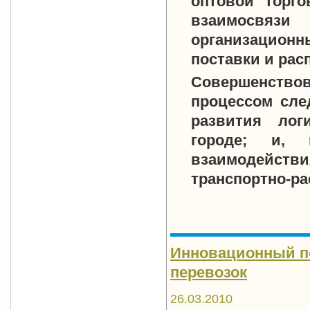
оптовой торго
взаимосвя
организацион
поставки и рас
Совершенство
процессом след
развития лог
городе; и, 
взаимодейств
транспортно-р
Инновационный по
перевозок
26.03.2010