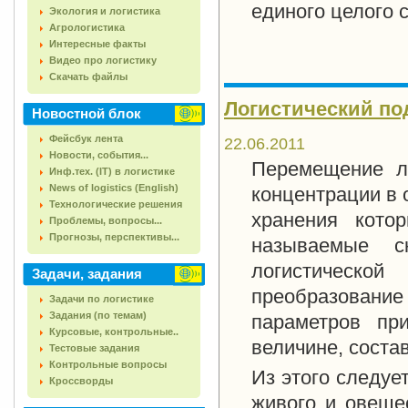
единого целого 
Экология и логистика
Агрологистика
Интересные факты
Видео про логистику
Скачать файлы
Логистический по
Новостной блок
Фейсбук лента
22.06.2011
Новости, события...
Перемещение л
Инф.тех. (IT) в логистике
News of logistics (English)
концентрации в 
Технологические решения
хранения кото
Проблемы, вопросы...
Прогнозы, перспективы...
называемые с
логистической
Задачи, задания
преобразован
Задачи по логистике
Задания (по темам)
параметров пр
Курсовые, контрольные..
величине, состав
Тестовые задания
Контрольные вопросы
Из этого следуе
Кроссворды
живого и овещес