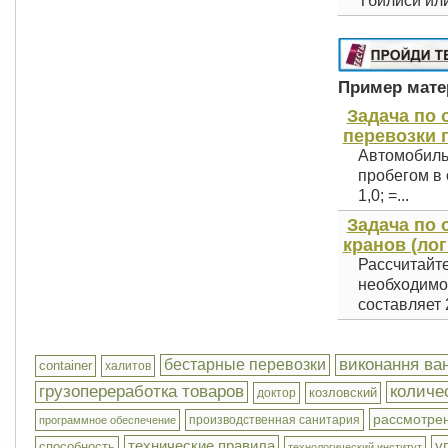
Тбилиси или
Пример матер
Задача по 
перевозки г
Автомобиль
пробегом в о
1,0; =...
Задача по
кранов (лог
Рассчитайте
необходимо 
составляет 2
виконання ва
бестарные перевозки
container
xалитов
грузопереработка товаров
количе
козловский
доктор
рассмотре
производственная санитария
программное обеспечение
технические правила
у
способность
технологический институт