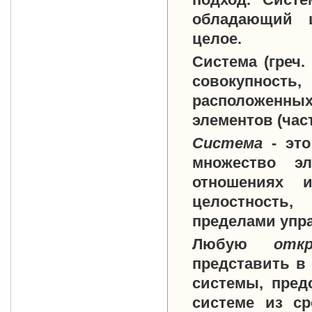
обладающий ц
целое.
Система
(греч.
совокупнос
расположенных
элементов (час
Система
- эт
множество эл
отношениях 
целостность,
пределами упр
Любую
от
представить в
системы, пред
системе из с