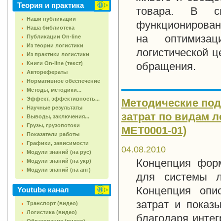
Теория и практика
товара. В с
Наши публикации
функционирован
Наша библиотека
на оптимиза
Публикации On-line
Из теории логистики
логистической ц
Из практики логистики
Книги On-line (текст)
обращения.
Авторефераты
Нормативное обеспечение
Методы, методики...
Эффект, эффективность...
Методические по
Научные результаты
затрат по видам л
Выводы, заключения...
Грузы, грузопотоки
MET0001-01)
Показатели работы
Графики, зависимости
04.08.2010
Модули знаний (на рус)
Концепция форм
Модули знаний (на укр)
Модули знаний (на анг)
для системы л
Концепция опи
Youtube канал
затрат и показ
Транспорт (видео)
Логистика (видео)
благодаря инте