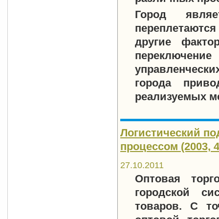
Город явля
переплетаются
другие факто
переключение 
управленчески
города прив
реализуемых м
Логистический по
процессом (2003, 4
27.10.2011
Оптовая торг
городской си
товаров. С то