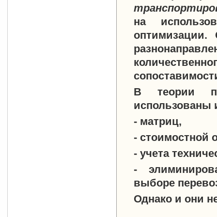
транспортиров
на использо
оптимизации. 
разнонаправл
количественно
сопоставимости
В теории п
использованы 
- матриц,
- стоимостной 
- учета технич
- элиминиров
выборе перево
Однако и они н