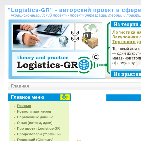
"Logistics-GR" - авторский проект в сфер
украинско-английский проект - проект интеграции теории и практ
Логистика на
Закупочная 
Торгового д
Торговый дом к
— один из круп
магазинов стол
сформулиру...
Главная
Главное меню
Главная
Новости партнеров
Справочные данные
О нас (истоки, идеи)
Про проект Logistics-GR
Профсловари (термины)
Глоссарий (Glossary)