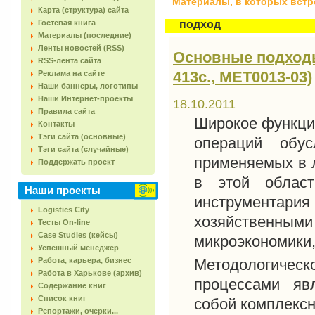
Материалы, в которых встреч
Карта (структура) сайта
Гостевая книга
подход
Материалы (последние)
Ленты новостей (RSS)
Основные подходы
RSS-лента сайта
413с., MET0013-03)
Реклама на сайте
Наши баннеры, логотипы
Наши Интернет-проекты
18.10.2011
Правила сайта
Широкое функци
Контакты
Тэги сайта (основные)
операций обус
Тэги сайта (случайные)
применяемых в л
Поддержать проект
в этой област
Наши проекты
инструментари
Logistics City
хозяйственными
Тесты On-line
Case Studies (кейсы)
микроэкономики,
Успешный менеджер
Работа, карьера, бизнес
Методологическ
Работа в Харькове (архив)
процессами я
Содержание книг
Список книг
собой комплексн
Репортажи, очерки...