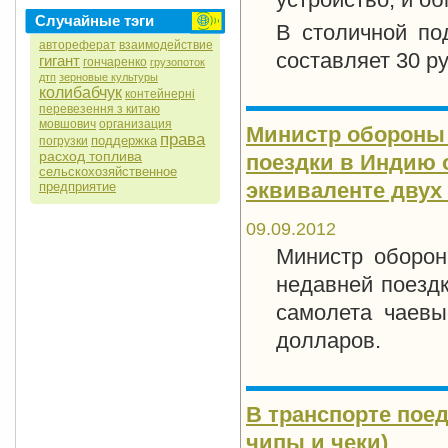
Случайные тэги
В столичной по
автореферат
взаимодействие
составляет 30 р
гигант
гончаренко
грузопоток
дтп
зерновые культуры
колибабчук
контейнерні
перевезення з китаю
мовшович
организация
Министр обороны К
права
поддержка
погрузки
расход топлива
поездки в Индию 
сельскохозяйственное
эквиваленте двух
предприятие
09.09.2012
Министр оборон
недавней поезд
самолета чаевы
долларов.
В транспорте поед
чипы и чеки)