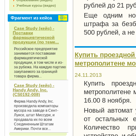
Образование (видео)
рублей до 21 ру
Учебные курсы (видео)
Еще одним нов
Фрагмент из кейса
штрафа за безб
Case Study (кейс) -
500 рублей, а не
Поставки
фармацевтической
продукции (по теме...
Российское предприятие
Купить проездной
занимается поставками
фармацевтической
метрополитене мо
продукции, в том числе и из-
за рубежа. На каждую партию
закупаемого за границей
24.11.2013
товара фирма...
Купить проезд
Case Study (кейс) -
Handy Andy, Inc.
метрополитене м
(CS0192-008)
16.00 8 ноября.
Фирма Handy Andy, Inc.
производила компакторы
Новый автомат 
мусора на заводе в Сент-
Луисе, штат Миссури, и
от остальных 
продавала их по всем
Соединенным Штатам
Количество пр
Америки. Почти все...
устройство, и о