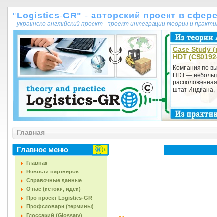
"Logistics-GR" - авторский проект в сфер
украинско-английский проект - проект интеграции теории и практ
Case Study (
HDT (CS0192
Компания по вы
HDT — небольш
расположенная 
штат Индиана, .
Главная
Главное меню
Главная
Новости партнеров
Справочные данные
О нас (истоки, идеи)
Про проект Logistics-GR
Профсловари (термины)
Глоссарий (Glossary)