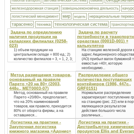
national transport
автоматическая система
бакаев
качур
железнодорожная станция
зовнішньоекономічна діяльность
мир
нерациональные перево
логистический менеджмент
модель
тарасенко
технологическая система
техника
транспортна
Задача по определению
Задача по расчету
наличия продукции на
потребности в транспорт
складских филиалах (0258-
средствах (0001D-001) +
023)
калькулятор
1) объем продукции на
На станцию железной дороги 
центральном складе = 800 ед.; 2)
адрес Акционерного обществ
количество филиалов = 3, = 1, 2, 3;
(АО) прибыл вагон бумажной 
емкостью =40т, которую
необходимо...
Метод размещения товаров,
Распределение общего
основанный на правиле
количества поступающих
Парето «20 на 80» (2003,
контейнеров (1986, 447с.,
448с., MET0003-07)
GRF0151)
Метод, основанный на правиле
Нормальное распределение
Парето «20/80», предполагает,
характеризует поступление гр
что на 20% наименований
на станцию (рис. 22) или в пор
товаров, как правило, приходится
являющееся результатом
80% от оборота фирмы, а на
действия большого числа
оставшиеся...
различных...
Логистика на практике -
Логистика на практике -
Закупочная логистика
Дистрибьютор химически
книжного магазина «Адонис»
продуктов Ellis and Everar