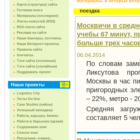
Материалы, в которых встреч
Карта (структура) сайта
Гостевая книга
поездка
Материалы (последние)
Ленты новостей (RSS)
Москвичи в средне
RSS-лента сайта
учебы 67 минут, п
Реклама на сайте
Наши баннеры, логотипы
больше трех часо
Наши Интернет-проекты
Правила сайта
06.04.2014
Контакты
Тэги сайта (основные)
По словам заме
Тэги сайта (случайные)
Ликсутова про
Поддержать проект
Москвы в час пи
Наши проекты
пригородных эле
Logistics City
– 22%, метро - 
Тесты On-line
Case Studies (кейсы)
Средняя загру
Успешный менеджер
Работа, карьера, бизнес
составляет 5 че
Работа в Харькове (архив)
Содержание книг
Список книг
Репортажи, очерки...