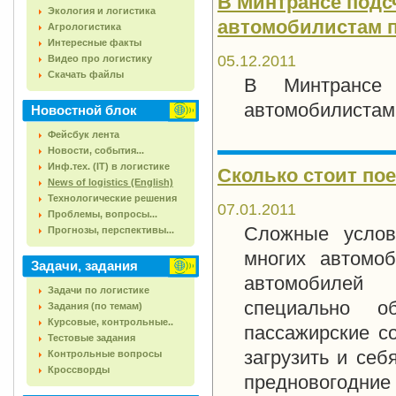
В Минтрансе подс
Экология и логистика
автомобилистам п
Агрологистика
Интересные факты
05.12.2011
Видео про логистику
Скачать файлы
В Минтрансе 
автомобилистам 
Новостной блок
Фейсбук лента
Новости, события...
Инф.тех. (IT) в логистике
Сколько стоит пое
News of logistics (English)
Технологические решения
07.01.2011
Проблемы, вопросы...
Сложные услов
Прогнозы, перспективы...
многих автомоб
Задачи, задания
автомобилей 
Задачи по логистике
специально о
Задания (по темам)
Курсовые, контрольные..
пассажирские с
Тестовые задания
загрузить и себ
Контрольные вопросы
Кроссворды
предновогодние 