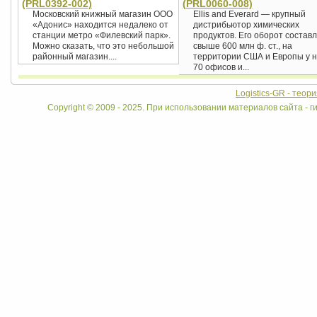
(PRL0392-002)
(PRL0060-008)
Московский книжный магазин ООО
Ellis and Everard — крупный
«Адонис» находится недалеко от
дистрибьютор химических
станции метро «Филевский парк».
продуктов. Его оборот состав
Можно сказать, что это небольшой
свыше 600 млн ф. ст., на
районный магазин....
территории США и Европы у н
70 офисов и...
Logistics-GR - теор
Copyright © 2009 - 2025. При использовании материалов сайта - ги