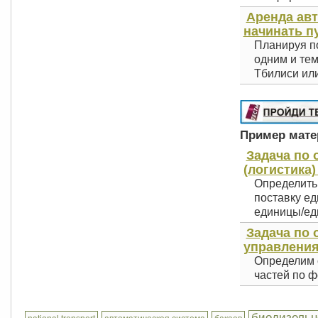
Аренда авт
начинать п
Планируя по
одним и тем
Тбилиси или
Пример матер
Задача по 
(логистика)
Определить 
поставку е
единицы/еди
Задача по
управления
Определим 
частей по ф
биодизельн