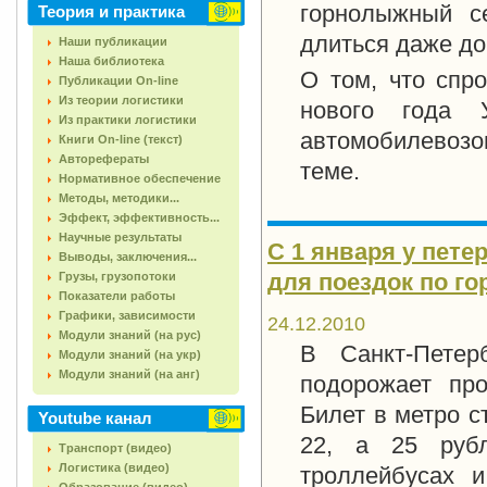
горнолыжный с
Теория и практика
длиться даже до
Наши публикации
Наша библиотека
О том, что спро
Публикации On-line
Из теории логистики
нового года 
Из практики логистики
автомобилевоз
Книги On-line (текст)
Авторефераты
теме.
Нормативное обеспечение
Методы, методики...
Эффект, эффективность...
Научные результаты
С 1 января у пет
Выводы, заключения...
для поездок по го
Грузы, грузопотоки
Показатели работы
Графики, зависимости
24.12.2010
Модули знаний (на рус)
В Санкт-Петер
Модули знаний (на укр)
Модули знаний (на анг)
подорожает про
Билет в метро с
Youtube канал
22, а 25 рубл
Транспорт (видео)
Логистика (видео)
троллейбусах 