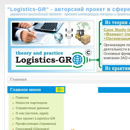
"Logistics-GR" - авторский проект в сфер
украинско-английский проект - проект интеграции теории и практ
Case Study (
«Фамакс» (п
«Организаци
Организация ло
деятельности в
Основные функц
компании ЗАО «
Главная
Главное меню
Главная
Новости партнеров
Справочные данные
О нас (истоки, идеи)
Про проект Logistics-GR
Профсловари (термины)
Глоссарий (Glossary)