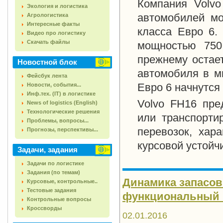
Компания Volvo
Экология и логистика
автомобилей мо
Агрологистика
Интересные факты
класса Евро 6.
Видео про логистику
Скачать файлы
мощностью
75
прежнему остае
Новостной блок
автомобиля в м
Фейсбук лента
Евро 6 начнутся 
Новости, события...
Инф.тех. (IT) в логистике
Volvo FH16 пре
News of logistics (English)
Технологические решения
или транспорти
Проблемы, вопросы...
перевозок, хар
Прогнозы, перспективы...
курсовой устойч
Задачи, задания
Задачи по логистике
Задания (по темам)
Динамика запасов
Курсовые, контрольные..
Тестовые задания
функциональный ци
Контрольные вопросы
Кроссворды
02.01.2016