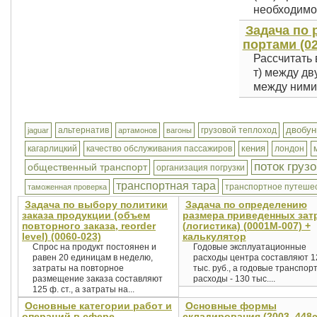
необходимо.
Задача по 
портами (02
Рассчитать 
т) между дв
между ними 
двобун
альтернатив
грузовой теплоход
jaguar
артамонов
вагоны
кения
кагарлицкий
качество обслуживания пассажиров
лондон
поток груз
общественный транспорт
организация погрузки
транспортная тара
транспортное путеше
таможенная проверка
Задача по выбору политики
Задача по определению
заказа продукции (объем
размера приведенных зат
повторного заказа, reorder
(логистика) (0001М-007) +
level) (0060-023)
калькулятор
Спрос на продукт постоянен и
Годовые эксплуатационные
равен 20 единицам в неделю,
расходы центра составляют 1
затраты на повторное
тыс. руб., а годовые транспор
размещение заказа составляют
расходы - 130 тыс....
125 ф. ст., а затраты на...
Основные категории работ и
Основные формы
операций в сфере
складирования (2003, 448с