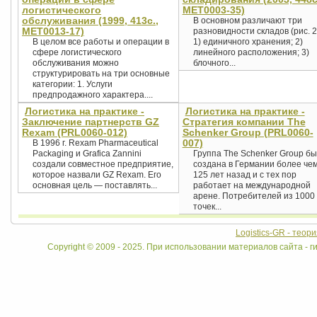
логистического
MET0003-35)
обслуживания (1999, 413с.,
В основном различают три
MET0013-17)
разновидности складов (рис. 2
В целом все работы и операции в
1) единичного хранения; 2)
сфере логистического
линейного расположения; 3)
обслуживания можно
блочного...
структурировать на три основные
категории: 1. Услуги
предпродажного характера....
Логистика на практике -
Логистика на практике -
Заключение партнерств GZ
Стратегия компании The
Rexam (PRL0060-012)
Schenker Group (PRL0060-
007)
В 1996 г. Rexam Pharmaceutical
Packaging и Grafica Zannini
Группа The Schenker Group б
создали совместное предприятие,
создана в Германии более че
которое назвали GZ Rexam. Его
125 лет назад и с тех пор
основная цель — поставлять...
работает на международной
арене. Потребителей из 1000
точек...
Logistics-GR - теор
Copyright © 2009 - 2025. При использовании материалов сайта - ги