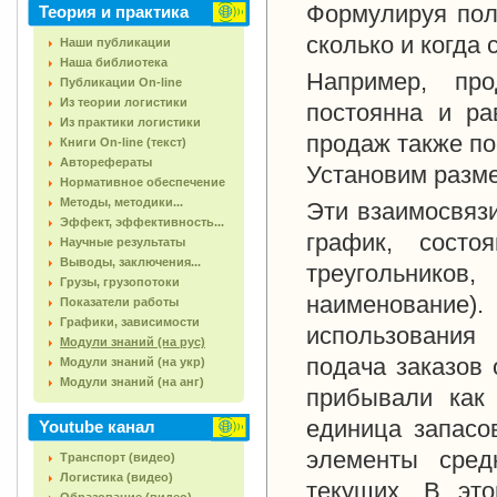
Формулируя пол
Теория и практика
сколько и когда 
Наши публикации
Наша библиотека
Например, про
Публикации On-line
Из теории логистики
постоянна и ра
Из практики логистики
продаж также по
Книги On-line (текст)
Авторефераты
Установим разме
Нормативное обеспечение
Методы, методики...
Эти взаимосвязи
Эффект, эффективность...
график, состо
Научные результаты
Выводы, заключения...
треугольнико
Грузы, грузопотоки
наименование
Показатели работы
Графики, зависимости
использования
Модули знаний (на рус)
подача заказов 
Модули знаний (на укр)
Модули знаний (на анг)
прибывали как 
единица запасо
Youtube канал
элементы сред
Транспорт (видео)
Логистика (видео)
текущих. В эт