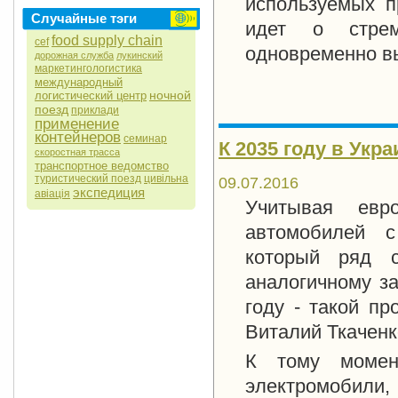
используемых п
Случайные тэги
идет о стрем
food supply chain
cef
одновременно вы
дорожная служба
лукинский
маркетингологистика
международный
ночной
логистический центр
поезд
приклади
применение
контейнеров
семинар
К 2035 году в Укр
скоростная трасса
транспортное ведомство
туристический поезд
цивільна
09.07.2016
экспедиция
авіація
Учитывая евр
автомобилей с
который ряд с
аналогичному за
году - такой пр
Виталий Ткаченк
К тому момен
электромобили,