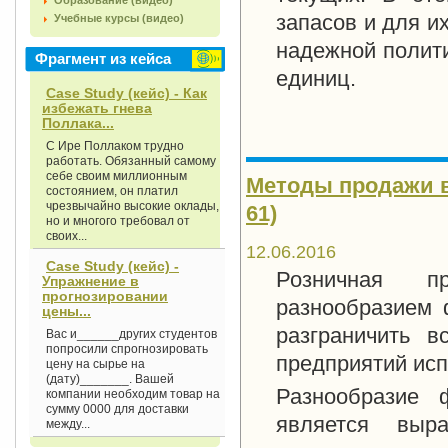
Образование (видео)
запасов и для и
Учебные курсы (видео)
надежной полити
Фрагмент из кейса
единиц.
Case Study (кейс) - Как
избежать гнева
Поллака...
С Ире Поллаком трудно
работать. Обязанный самому
себе своим миллионным
Методы продажи в 
состоянием, он платил
чрезвычайно высокие оклады,
61)
но и многого требовал от
своих...
12.06.2016
Case Study (кейс) -
Розничная п
Упражнение в
прогнозировании
разнообразием 
цены...
разграничить 
Вас и______других студентов
попросили спрогнозировать
предприятий исп
цену на сырье на
(дату)_______. Вашей
Разнообразие 
компании необходим товар на
сумму 0000 для доставки
является выра
между...