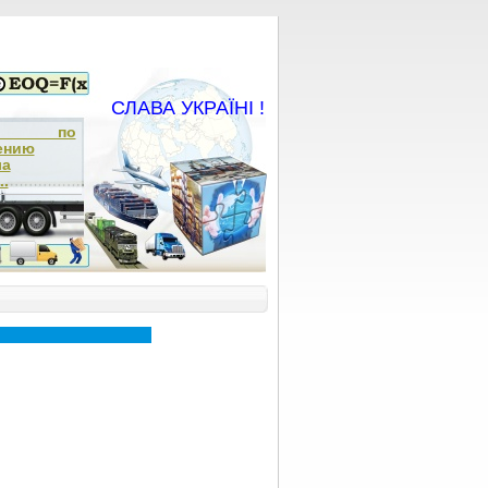
СЛАВА УКРАЇНІ !
ча по
ению
ла
..