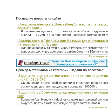
Последние новости на сайте
Логистика поездки в Пунта-Кану: трансфер, аренда 
спланировать
Логистика поездки — это то, о чём туристы обычно задумыва
очередь, но именно она определяет, насколько комфортным буд
Аренда авто в Тбилиси или Батуми: где выгоднее 
путешествие по Грузии
Планируя поездку в Грузию, многие туристы сталкиваются с о
вопросом: где лучше арендовать автомобиль — в Тбилиси или..
Просмотреть
Пример материалов из категории "Задачи по логистике"
Задача по оценке логистических проектов (с учето
риска) (0258-040)
Общий доход, полученный за период выполнения проекта кажд
организации доставки продукции, составляет 200000...
Задача по выбору места размещения логистическог
005)
Компания Van Hendrick Industries создает центральный логисти
будут собираться комплектующие от трех поставщиков и...