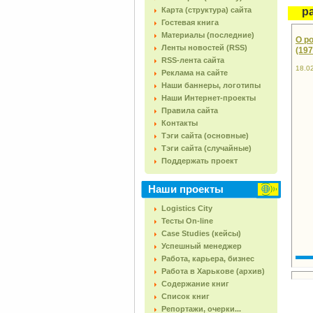
Карта (структура) сайта
р
Гостевая книга
Материалы (последние)
О р
Ленты новостей (RSS)
(197
RSS-лента сайта
18.0
Реклама на сайте
Наши баннеры, логотипы
Наши Интернет-проекты
Правила сайта
Контакты
Тэги сайта (основные)
Тэги сайта (случайные)
Поддержать проект
Наши проекты
Logistics City
Тесты On-line
Case Studies (кейсы)
Успешный менеджер
Работа, карьера, бизнес
Работа в Харькове (архив)
Содержание книг
Список книг
Репортажи, очерки...