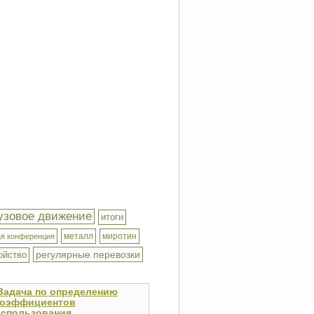
узовое движение
итоги
металл
миротин
я конференция
регулярные перевозки
ойство
Задача по определению
коэффициентов
использования