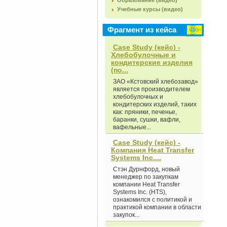
Образование (видео)
Учебные курсы (видео)
Фрагмент из кейса
Case Study (кейс) -
Хлебобулочные и
кондитерские изделия
(по...
ЗАО «Кстовский хлебозавод»
является производителем
хлебобулочных и
кондитерских изделий, таких
как: пряники, печенье,
баранки, сушки, вафли,
вафельные...
Case Study (кейс) -
Компания Heat Transfer
Systems Inc....
Стэн Дурнфорд, новый
менеджер по закупкам
компании Heat Transfer
Systems Inc. (HTS),
ознакомился с политикой и
практикой компании в области
закупок...