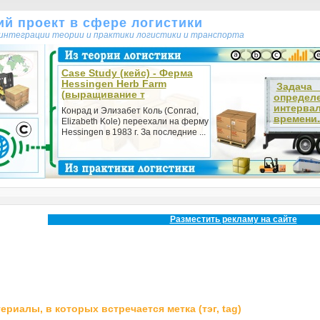
кий проект в сфере логистики
т интеграции теории и практики логистики и транспорта
Case Study (кейс) - Ферма
Hessingen Herb Farm
Зада
(выращивание т
определ
интерва
Конрад и Элизабет Коль (Conrad,
времени.
Elizabeth Kole) переехали на ферму
Hessingen в 1983 г. За последние ...
Разместить рекламу на сайте
ериалы, в которых встречается метка (тэг, tag)