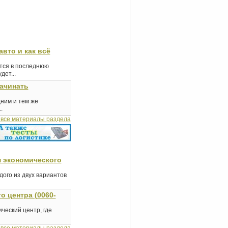
авто и как всё
ются в последнюю
ет...
начинать
дним и тем же
.
 все материалы раздела
м экономического
ого из двух вариантов
о центра (0060-
ческий центр, где