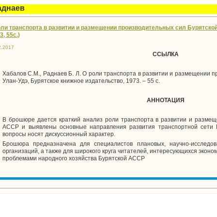
аднаев
оли транспорта в развитии и размещении производительных сил Бурятской 
3, 55с.)
2.2017
ССЫЛКА
Хабалов С.М., Раднаев Б. Л. О роли транспорта в развитии и размещении п
Улан-Удэ, Бурятское книжное издательство, 1973. – 55 с.
АННОТАЦИЯ
В брошюре дается краткий анализ роли транспорта в развитии и размещ
АССР и выявлены основные направления развития транспортной сети Б
вопросы носят дискуссионный характер.
Брошюра предназначена для специалистов плановых, научно-исследов
организаций, а также для широкого круга читателей, интересующихся эконо
проблемами народного хозяйства Бурятской ACCP