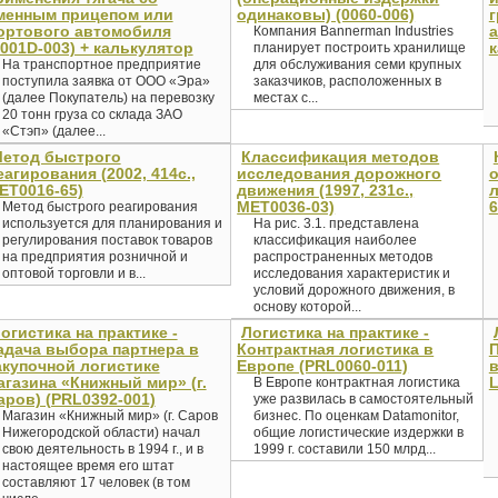
менным прицепом или
одинаковы) (0060-006)
ортового автомобиля
а
Компания Bannerman Industries
0001D-003) + калькулятор
к
планирует построить хранилище
На транспортное предприятие
для обслуживания семи крупных
поступила заявка от ООО «Эра»
заказчиков, расположенных в
(далее Покупатель) на перевозку
местах с...
20 тонн груза со склада ЗАО
«Стэп» (далее...
етод быстрого
Классификация методов
еагирования (2002, 414с.,
исследования дорожного
о
ET0016-65)
движения (1997, 231с.,
л
MET0036-03)
6
Метод быстрого реагирования
используется для планирования и
На рис. 3.1. представлена
регулирования поставок товаров
классификация наиболее
на предприятия розничной и
распространенных методов
оптовой торговли и в...
исследования характеристик и
условий дорожного движения, в
основу которой...
огистика на практике -
Логистика на практике -
адача выбора партнера в
Контрактная логистика в
акупочной логистике
Европе (PRL0060-011)
в
агазина «Книжный мир» (г.
L
В Европе контрактная логистика
аров) (PRL0392-001)
уже развилась в самостоятельный
Магазин «Книжный мир» (г. Саров
бизнес. По оценкам Datamonitor,
Нижегородской области) начал
общие логистические издержки в
свою деятельность в 1994 г., и в
1999 г. составили 150 млрд...
настоящее время его штат
составляют 17 человек (в том