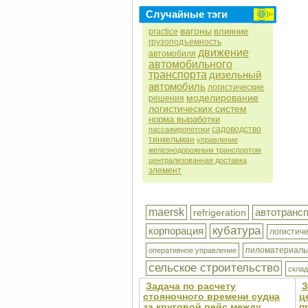
Случайные тэги
вагоны
влияние
practice
грузоподъемность
движение
автомобиля
автомобильного
транспорта
дизельный
автомобиль
логистические
моделирование
решения
логистических систем
норма выработки
садоводство
пассажиропотоки
тинкельман
управление
железнодорожным транспортом
централизованная доставка
элемент
maersk
автотрансп
refrigeration
кубатура
корпорация
логистич
пиломатериал
оперативное управление
сельское строительство
склад
Задача по расчету
З
стояночного времени судна
ц
за круговой рейс между
п