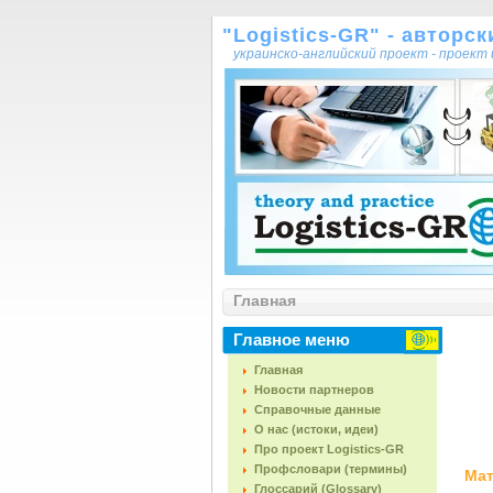
"Logistics-GR" - авторс
украинско-английский проект - проек
Главная
Главное меню
Главная
Новости партнеров
Справочные данные
О нас (истоки, идеи)
Про проект Logistics-GR
Профсловари (термины)
Мат
Глоссарий (Glossary)