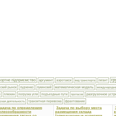
гр
ортне підприємство
аргумент
аэротакси
гигант
вид транспорта
математическая модель
еский рынок
лудченко
лукинский
международна
разгрузочное устр
ы
плюхин
погрузка угля
подъездные пути
протасов
транзитная перевозка
фрахтование
ская деятельность
адача по определению
Задача по выбору места
елесообразности
размещения склада
рименения тягача со
(операционные издержки