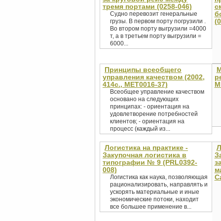
тремя портами (0258-046)
с
б
Судно перевозит генеральные
(
грузы. В первом порту погрузили .
Во втором порту выгрузили =4000
т, а в третьем порту выгрузили =
6000...
Принципы всеобщего
М
управления качеством (2002,
р
414с., MET0016-37)
M
Всеобщее управление качеством
основано на следующих
принципах: - ориентация на
удовлетворение потребностей
клиентов; - ориентация на
процесс (каждый из...
Логистика на практике -
Л
Закупочная логистика в
З
типографии № 9 (PRL0392-
з
008)
м
С
Логистика как наука, позволяющая
рационализировать, направлять и
ускорять материальные и иные
экономические потоки, находит
все большее применение в...