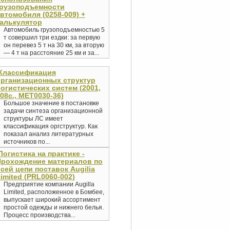
грузоподъемности
втомобиля (0258-009) +
алькулятор
Автомобиль грузоподъемностью 5
т совершил три ездки: за первую
он перевез 5 т на 30 км, за вторую
— 4 т на расстояние 25 км и за...
Классификация
рганизационных структур
огистических систем (2001,
08с., MET0030-36)
Большое значение в постановке
задачи синтеза организационной
структуры ЛС имеет
классификация оргструктур. Как
показал анализ литературных
источников по...
Логистика на практике -
Прохождение материалов по
сей цепи поставок Augilia
imited (PRL0060-002)
Предприятие компании Augilla
Limited, расположенное в Бомбее,
выпускает широкий ассортимент
простой одежды и нижнего белья.
Процесс производства...