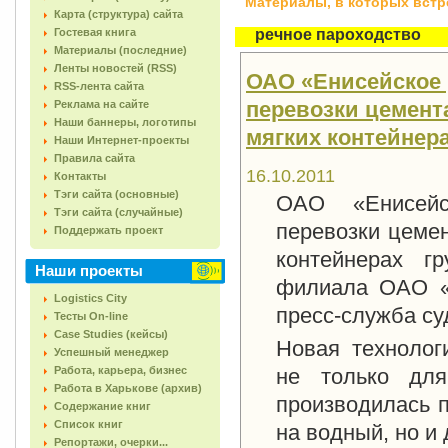
Материалы, в которых встреч
Карта (структура) сайта
Гостевая книга
речное пароходство
Материалы (последние)
Ленты новостей (RSS)
ОАО «Енисейское 
RSS-лента сайта
перевозки цемент
Реклама на сайте
Наши баннеры, логотипы
мягких контейнер
Наши Интернет-проекты
Правила сайта
16.10.2011
Контакты
Тэги сайта (основные)
ОАО «Енисейс
Тэги сайта (случайные)
перевозки цемен
Поддержать проект
контейнерах г
Наши проекты
филиала ОАО «
Logistics City
пресс-служба су
Тесты On-line
Case Studies (кейсы)
Новая технолог
Успешный менеджер
Работа, карьера, бизнес
не только для
Работа в Харькове (архив)
производилась п
Содержание книг
Список книг
на водный, но и
Репортажи, очерки...