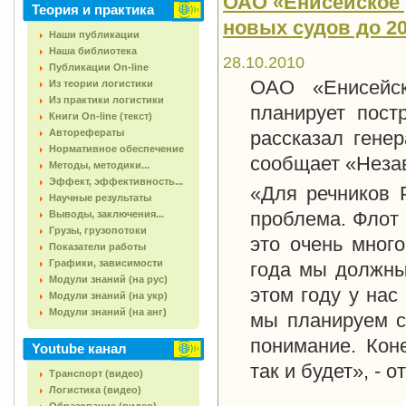
ОАО «Енисейское 
Теория и практика
новых судов до 20
Наши публикации
Наша библиотека
28.10.2010
Публикации On-line
ОАО «Енисейск
Из теории логистики
Из практики логистики
планирует пост
Книги On-line (текст)
Авторефераты
рассказал гене
Нормативное обеспечение
сообщает «Неза
Методы, методики...
Эффект, эффективность...
«Для речников 
Научные результаты
проблема. Флот 
Выводы, заключения...
Грузы, грузопотоки
это очень много
Показатели работы
Графики, зависимости
года мы должны
Модули знаний (на рус)
этом году у нас
Модули знаний (на укр)
Модули знаний (на анг)
мы планируем с
понимание. Кон
Youtube канал
так и будет», - 
Транспорт (видео)
Логистика (видео)