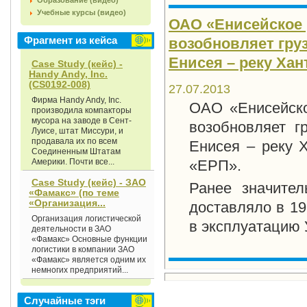
Образование (видео)
Учебные курсы (видео)
ОАО «Енисейское 
Фрагмент из кейса
возобновляет гру
Енисея – реку Хан
Case Study (кейс) -
Handy Andy, Inc.
(CS0192-008)
27.07.2013
Фирма Handy Andy, Inc.
ОАО «Енисейско
производила компакторы
мусора на заводе в Сент-
возобновляет г
Луисе, штат Миссури, и
продавала их по всем
Енисея – реку 
Соединенным Штатам
Америки. Почти все...
«ЕРП».
Case Study (кейс) - ЗАО
Ранее значител
«Фамакс» (по теме
«Организация...
доставляло в 19
Организация логистической
в эксплуатацию 
деятельности в ЗАО
«Фамакс» Основные функции
логистики в компании ЗАО
«Фамакс» является одним их
немногих предприятий...
Случайные тэги