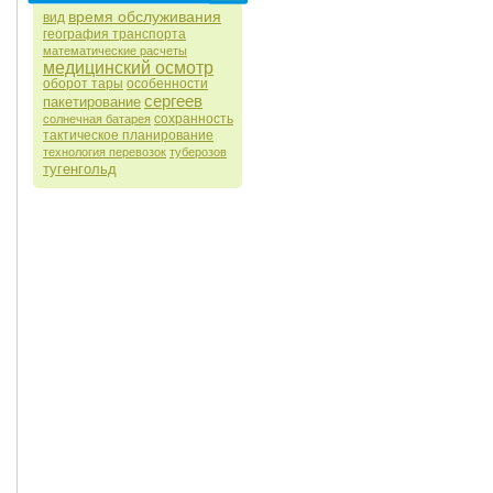
время обслуживания
вид
география транспорта
математические расчеты
медицинский осмотр
оборот тары
особенности
сергеев
пакетирование
сохранность
солнечная батарея
тактическое планирование
технология перевозок
туберозов
тугенгольд