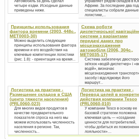
Автомобиль за день сделал
управляет рядом складов в Ю
четыре ездки. Исходные данные
Африке. За последние два год
приведены ниже.
специалисты собрали данные
логистике,...
Принципы использования
Схема роботи
фактора времени (2003, 448с.,
диспетчерської навігаційн
MET0003-30)
системи з варіантами
передачі даних про
Можно выделить следующие
місцезнаходження
принципы использования фактора
автомобіля (2006, 304с.,
времени и его воздействия на
MET0035-17)
ключевые компетенции логистики
(рис. 1.8): - ориентация на время...
Система забезпечує двосторо
зв'язок «водій-диспетчер» і «в
водій», визначає
місцезнаходження транспорт
засобу і відслідковує його
маршрут...
Логистика на практике -
Логистика на практике -
Размещение складов в США
Перевод целей в конкрет
(центр тяжести населения)
действия компании Tesco
(PRL0060-023)
(PRL0060-010)
Для многих видов продуктов в
У компании Tesco в основу ее
качестве предварительного
базовой стратегии положена
показателя спроса на него мы
ключевая цель — «создание
можем использовать численность
ценности для потребителей,
населения в регионе. Так,
чтобы добиться их пожизненн
численность...
лояльности»....