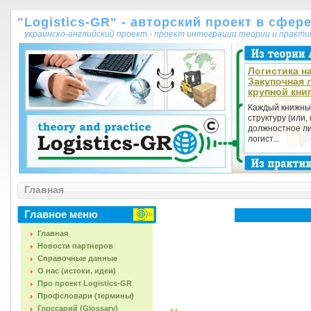
"Logistics-GR" - авторский проект в сфер
украинско-английский проект - проект интеграции теории и практ
Логистика на
Закупочная 
крупной кни
Каждый книжны
структуру (или,
должностное ли
логист...
Главная
Главное меню
Главная
Новости партнеров
Справочные данные
О нас (истоки, идеи)
Про проект Logistics-GR
Профсловари (термины)
Глоссарий (Glossary)