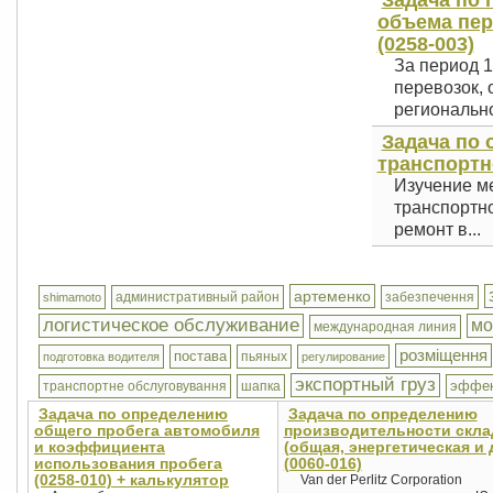
Задача по 
объема пер
(0258-003)
За период 1
перевозок, 
регионально
Задача по
транспортн
Изучение ме
транспортно
ремонт в...
артеменко
административный район
забезпечення
shimamoto
логистическое обслуживание
мо
международная линия
розміщення
постава
пьяных
подготовка водителя
регулирование
экспортный груз
эффек
транспортне обслуговування
шапка
Задача по определению
Задача по определению
общего пробега автомобиля
производительности скла
и коэффициента
(общая, энергетическая и 
использования пробега
(0060-016)
(0258-010) + калькулятор
Van der Perlitz Corporation