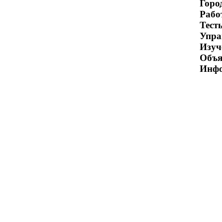
Гор
Рабо
Тест
Упр
Изуч
Объ
Инфо