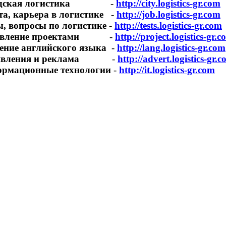
одская логистика
-
http://city.logistics-gr.com
та, карьера в логистике
-
http://job.logistics-gr.com
ы, вопросы по логистике
-
http://tests.logistics-gr.com
авление проектами
-
http://project.logistics-gr.
ение английского языка
-
http://lang.logistics-gr.com
явления и реклама
-
http://advert.logistics-gr.
рмационные технологии
-
http://it.logistics-gr.com