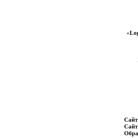
«
Log
Са
Сайт
Обр