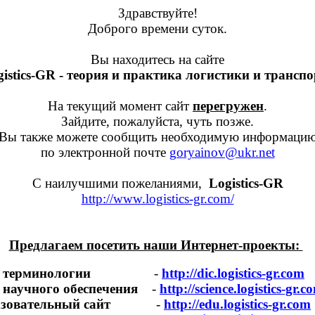
Здравствуйте!
Доброго времени суток.
Вы находитесь на сайте
istics-GR - теория и практика логистики и трансп
На текущий момент сайт
перегружен
.
Зайдите, пожалуйста, чуть позже.
Вы также можете сообщить необходимую информаци
по электронной почте
go
ryainov@ukr.net
С наилучшими пожеланиями,
Logistics-GR
http://www.logistics-gr.com/
Предлагаем посетить наши Интернет-проекты:
йт терминологии
-
http://dic.logistics-gr.com
 научного обеспечения
-
http://science.logistics-gr.c
азовательный сайт
-
http://edu.logistics-gr.com