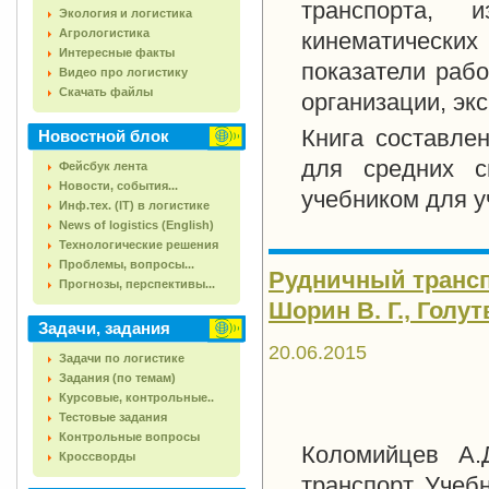
транспорта, 
Экология и логистика
Агрологистика
кинематических
Интересные факты
показатели раб
Видео про логистику
Скачать файлы
организации, эк
Книга составле
Новостной блок
для средних с
Фейсбук лента
Новости, события...
учебником для у
Инф.тех. (IT) в логистике
News of logistics (English)
Технологические решения
Проблемы, вопросы...
Рудничный трансп
Прогнозы, перспективы...
Шорин В. Г., Голутв
Задачи, задания
20.06.2015
Задачи по логистике
Задания (по темам)
Курсовые, контрольные..
Тестовые задания
Контрольные вопросы
Коломийцев А.
Кроссворды
транспорт. Учебн