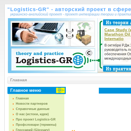
"Logistics-GR" - авторский проект в сфер
украинско-английский проект - проект интеграции теории и практ
Case Study (
Marathon Oi
Internatio
В октябре Р.Дж.
руководитель п
обеспечения О
международных 
Главная
Главное меню
Главная
Новости партнеров
Справочные данные
О нас (истоки, идеи)
Про проект Logistics-GR
Профсловари (термины)
Глоссарий (Glossary)