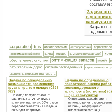
составляет 5
Задача по 
в условиях 
калькулято
Затраты на 
годовые пот
corporation
tms
авиаперевозчик
аэроэкспрес
автоперевозчик
ком
каира
ковшов
комплекс показателей
информационный обмен
оптимизация запасов
обеспечение логистики
р
пломба
сеть железных дорог
система распределения
строительная конст
экономика морского транспорта
Задача по определению
Задача по определению
возможности размещения
показателей оценки рабо
груза в крытом складе (0258-
железнодорожного
027)
транспорта (логистика) (0
005) + калькулятор
На склад поступает 4500 т
различных штучных грузов
Определить: коэффициент
крупными партиями. 50% грузов
использования грузоподъемн
перерабатывается на складе, a
вагона (), коэффициент
50% идет напрямую...
вместимости вагона (),