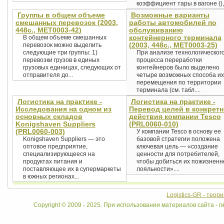
коэффициент тары в вагоне (),.
Группы в общем объеме
Возможные варианты
смешанных перевозок (2003,
работы автомобилей по
448с., MET0003-42)
обслуживанию
контейнерного терминала
В общем объеме смешанных
(2003, 448с., MET0003-25)
перевозок можно выделить
следующие три группы: 1)
При анализе технологическог
перевозки грузов в единых
процесса переработки
грузовых единицах, следующих от
контейнеров было выделено
отправителя до...
четыре возможных способа их
перемещения по территории
терминала (см. табл....
Логистика на практике -
Логистика на практике -
Исследования на одном из
Перевод целей в конкрет
основных складов
действия компании Tesco
Konigshaven Suppliers
(PRL0060-010)
(PRL0060-003)
У компании Tesco в основу ее
Konigshaven Suppliers — это
базовой стратегии положена
оптовое предприятие,
ключевая цель — «создание
специализирующееся на
ценности для потребителей,
продуктах питания и
чтобы добиться их пожизненн
поставляющее их в супермаркеты
лояльности»....
в южных регионах...
Logistics-GR - теор
Copyright © 2009 - 2025. При использовании материалов сайта - ги