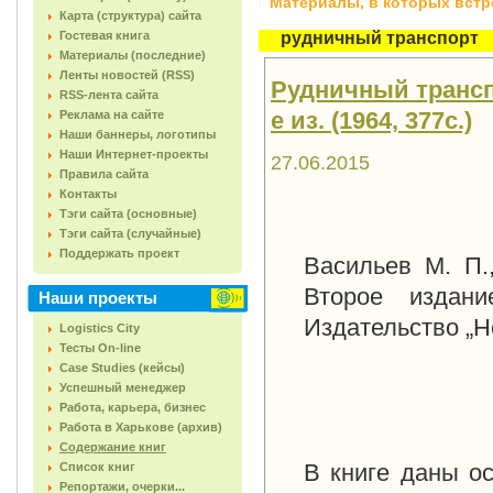
Материалы, в которых встреч
Карта (структура) сайта
Гостевая книга
рудничный транспорт
Материалы (последние)
Ленты новостей (RSS)
Рудничный транспо
RSS-лента сайта
е из. (1964, 377с.)
Реклама на сайте
Наши баннеры, логотипы
Наши Интернет-проекты
27.06.2015
Правила сайта
Контакты
Тэги сайта (основные)
Тэги сайта (случайные)
Поддержать проект
Васильев М. П.
Второе издани
Наши проекты
Издательство „Не
Logistics City
Тесты On-line
Case Studies (кейсы)
Успешный менеджер
Работа, карьера, бизнес
Работа в Харькове (архив)
Содержание книг
В книге даны о
Список книг
Репортажи, очерки...