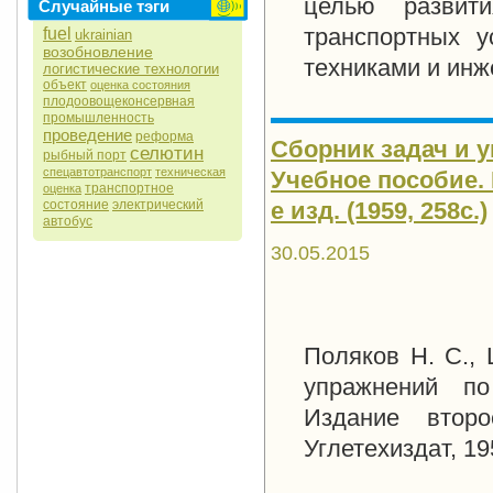
целью развит
Случайные тэги
транспортных у
fuel
ukrainian
возобновление
техниками и инж
логистические технологии
объект
оценка состояния
плодоовощеконсервная
промышленность
проведение
реформа
Сборник задач и 
селютин
рыбный порт
спецавтотранспорт
техническая
Учебное пособие. П
транспортное
оценка
состояние
электрический
е изд. (1959, 258с.)
автобус
30.05.2015
Поляков Н. С., 
упражнений по
Издание второ
Углетехиздат, 195