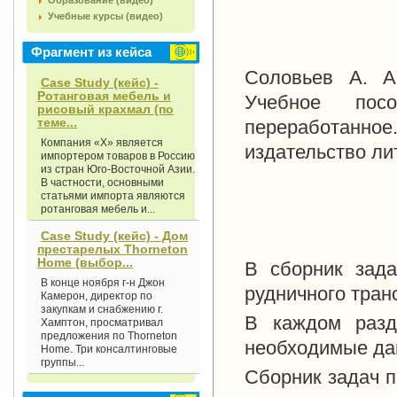
Образование (видео)
Учебные курсы (видео)
Фрагмент из кейса
Соловьев А. А
Case Study (кейс) -
Ротанговая мебель и
Учебное пос
рисовый крахмал (по
теме...
переработанное
Компания «X» является
издательство лит
импортером товаров в Россию
из стран Юго-Восточной Азии.
В частности, основными
статьями импорта являются
ротанговая мебель и...
Case Study (кейс) - Дом
престарелых Thorneton
Home (выбор...
В сборник зада
В конце ноября г-н Джон
рудничного тран
Камерон, директор по
закупкам и снабжению г.
В каждом разд
Хамптон, просматривал
предложения по Thorneton
необходимые дан
Home. Три консалтинговые
группы...
Сборник задач п