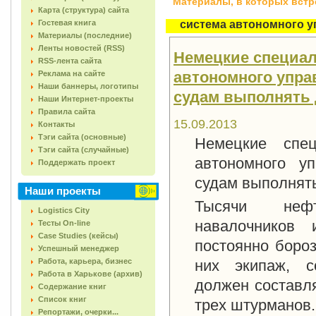
Материалы, в которых встреч
Карта (структура) сайта
Гостевая книга
система автономного 
Материалы (последние)
Ленты новостей (RSS)
Немецкие специал
RSS-лента сайта
автономного упра
Реклама на сайте
Наши баннеры, логотипы
судам выполнять 
Наши Интернет-проекты
Правила сайта
15.09.2013
Контакты
Тэги сайта (основные)
Немецкие спец
Тэги сайта (случайные)
автономного у
Поддержать проект
судам выполнять
Наши проекты
Тысячи нефте
Logistics City
навалочников 
Тесты On-line
Case Studies (кейсы)
постоянно бороз
Успешный менеджер
Работа, карьера, бизнес
них экипаж, с
Работа в Харькове (архив)
должен составля
Содержание книг
Список книг
трех штурманов.
Репортажи, очерки...