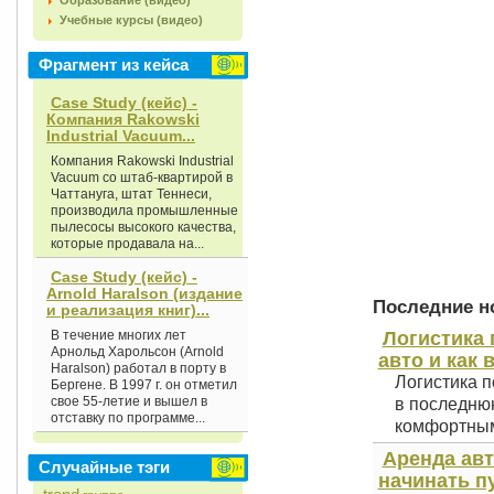
Образование (видео)
Учебные курсы (видео)
Фрагмент из кейса
Case Study (кейс) -
Компания Rakowski
Industrial Vacuum...
Компания Rakowski Industrial
Vacuum со штаб-квартирой в
Чаттануга, штат Теннеси,
производила промышленные
пылесосы высокого качества,
которые продавала на...
Case Study (кейс) -
Arnold Haralson (издание
Последние но
и реализация книг)...
В течение многих лет
Логистика 
Арнольд Харольсон (Arnold
авто и как 
Haralson) работал в порту в
Логистика п
Бергене. В 1997 г. он отметил
свое 55-летие и вышел в
в последнюю
отставку по программе...
комфортным 
Аренда авт
Случайные тэги
начинать п