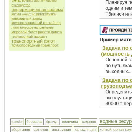
trend
группа
диспетчерское
Планируя по
руководство
одним и тем
информационная система
Тбилиси или
кенжегузин
катин
качество
консервный завод
крупнотоннажный контейнер
логистическое направление
мировой флот
работа флота
транспортный маршрут
Пример матер
транспортный флот
трубопроводный транспорт
Задача по
(мощность 
Основной з
по бутылкам
выходных...
Задача по
грузоподъе
Определить 
эксплуатаци
80000 т, пер
водные ресу
борисова
величина
видання
transfer
братчун
зберігання
зетилов
контейнерная ком
инструкция
калькуляция