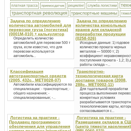
техн
платная трасса
рециклінг
служба логистики
приемосдатчик
транспортная революция
транспортные машины
тяжел
Задача по определению
Задача по определению
количества автомобилей для
количества консольных
перевозки груза (логистика)
кранов для складской
(0001М-010) + калькулятор
переработки продукции
(0258-026)
Определить количество
автомобилей для перевозки 500 т
Исходные данные: 1) годовое
груза, если известно, что для
количество проката черных
перевозки используется
металлов — 50000 т; 2)
автомобиль...
коэффициент неравномернос
поступления проката - 1,2; 3) 
работы склада –...
Классификация
Транспортно-
автотранспортных средств
технологическая карта
(2005, 432с., MET0028-07)
доставки товаров (2008,
288с., MET0002-11)
Автомобили классифицируются по
специализации: - транспортные; -
Для тщательной проработки
общего назначения; -
процесса выполнения перевоз
специализированные; -...
конкретных условиях
разрабатываются транспортн
технологические карты, котор
согласовываются с...
Логистика на практике -
Логистика на практике -
Продавец программного
Размещение складов в С
обеспечения для управления
(центр тяжести населения)
цепями поставок International
(PRL0060-023)