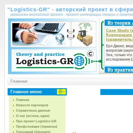
"Logistics-GR" - авторский проект в сфер
украинско-английский проект - проект интеграции теории и практ
Case Study (к
Корпорация 
(сравнитель
Ерл Джонс, виц
вопросам закуп
Sea, только что
исследования Це
Главная
Главное меню
Главная
Новости партнеров
Справочные данные
О нас (истоки, идеи)
Про проект Logistics-GR
Профсловари (термины)
Глоссарий (Glossary)