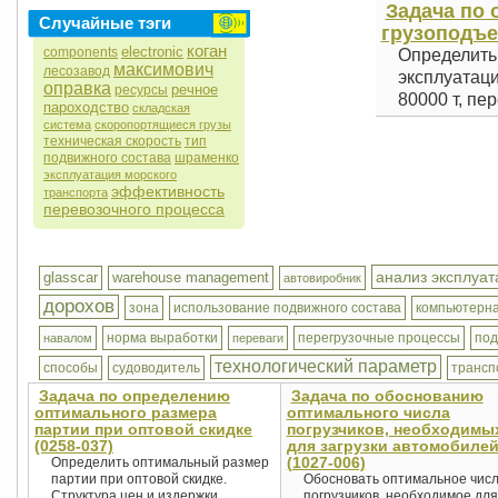
Задача по
Случайные тэги
грузоподъе
коган
electronic
components
Определить 
максимович
лесозавод
эксплуатаци
оправка
речное
ресурсы
80000 т, пер
пароходство
складская
система
скоропортящиеся грузы
техническая скорость
тип
подвижного состава
шраменко
эксплуатация морского
эффективность
транспорта
перевозочного процесса
анализ эксплуа
glasscar
warehouse management
автовиробник
дорохов
зона
использование подвижного состава
компьютерна
норма выработки
перегрузочные процессы
по
навалом
переваги
технологический параметр
способы
судоводитель
трансп
Задача по определению
Задача по обоснованию
оптимального размера
оптимального числа
партии при оптовой скидке
погрузчиков, необходимы
(0258-037)
для загрузки автомобиле
(1027-006)
Определить оптимальный размер
партии при оптовой скидке.
Обосновать оптимальное чис
Структура цен и издержки
погрузчиков, необходимое для