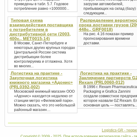
приведены в табл. 5.7. Годовое
загрузки автомобилей,
потребление равно =1000000...
прибывающих на склад (базу)
следующим...
Типовая схема
Распределение вероятно
взаимодействия поставщика
срока доставки грузов (20
с потребителем в
448с., GRF0018)
дистрибутивной сети (2003,
На рис. 4.16 показан пример
400с., MET0015-14)
прогнозирования времени
В Москве, Санкт-Петербурге и
доставки.
некоторых других крупных городах
Центральной России система
дистрибьюции более
контролируема и отлажена. Хотя
во многих...
Логистика на практике -
Логистика на практике -
Закупочная логистика
Заключение партнерств G
книжного магазина «Адонис»
Rexam (PRL0060-012)
(PRL0392-002)
В 1996 г. Rexam Pharmaceutica
Московский книжный магазин ООО
Packaging и Grafica Zannini
«Адонис» находится недалеко от
создали совместное предприя
станции метро «Филевский парк».
которое назвали GZ Rexam. Е
Можно сказать, что это небольшой
основная цель — поставлять..
районный магазин....
Logistics-GR - теор
Copyright © 2009 - 2025. При использовании материалов сайта - ги