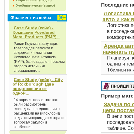
Образование (видео)
Последние но
Учебные курсы (видео)
Логистика 
Фрагмент из кейса
авто и как 
Логистика п
Case Study (кейс) -
в последнюю
Компания Powdered
Metal Products (РМР)...
комфортным 
Рэнди Коулман, закупщик
Аренда авт
товаров для ремонта и
начинать п
содержания компании
Powdered Metal Products
Планируя по
(РМР), был озадачен поиском
одним и тем
второго источника
Тбилиси или
специального...
Case Study (кейс) - City
of Roxborough (два
предложения от
одной...
Пример матер
14 апреля, после того как
Задача по
были рассмотрены
ежегодные предложения с
цепи постав
расценками на гипохлорид
В цепи пост
соды, помощник директора по
последоват
вопросам закупок и
снабжения...
таблице. Со