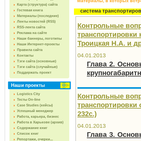
Материалы, в которых встреч
Карта (структура) сайта
Гостевая книга
система транспортиро
Материалы (последние)
Ленты новостей (RSS)
Контрольные воп
RSS-лента сайта
транспортировки 
Реклама на сайте
Наши баннеры, логотипы
Троицкая Н.А. и др.
Наши Интернет-проекты
Правила сайта
04.01.2013
Контакты
Тэги сайта (основные)
Глава 2. Осно
Тэги сайта (случайные)
крупногабарит
Поддержать проект
Наши проекты
Logistics City
Контрольные воп
Тесты On-line
транспортировки о
Case Studies (кейсы)
Успешный менеджер
232с.)
Работа, карьера, бизнес
Работа в Харькове (архив)
04.01.2013
Содержание книг
Глава 3. Осно
Список книг
Репортажи, очерки...