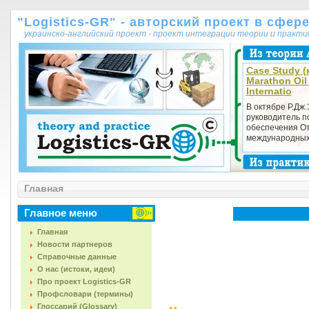
"Logistics-GR" - авторский проект в сфер
украинско-английский проект - проект интеграции теории и практ
Case Study (
Marathon Oi
Internatio
В октябре Р.Дж.
руководитель п
обеспечения О
международных 
Главная
Главное меню
Главная
Новости партнеров
Справочные данные
О нас (истоки, идеи)
Про проект Logistics-GR
Профсловари (термины)
Глоссарий (Glossary)