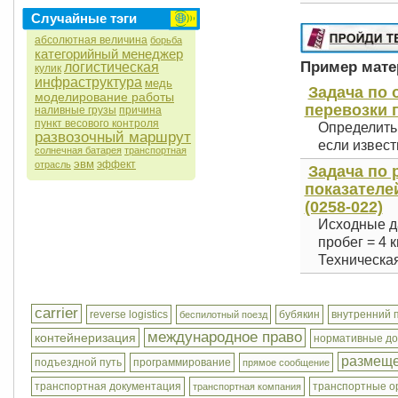
Случайные тэги
абсолютная величина
борьба
категорийный менеджер
Пример матер
логистическая
кулик
инфраструктура
медь
Задача по 
моделирование работы
перевозки г
наливные грузы
причина
пункт весового контроля
Определить 
развозочный маршрут
если извест
солнечная батарея
транспортная
эвм
эффект
отрасль
Задача по 
показателе
(0258-022)
Исходные да
пробег = 4 км
Техническая
carrier
reverse logistics
бубякин
внутренний 
беспилотный поезд
международное право
контейнеризация
нормативные д
размеще
подъездной путь
программирование
прямое сообщение
транспортная документация
транспортные о
транспортная компания