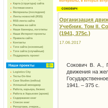
Материалы, в которых встреч
Карта (структура) сайта
Гостевая книга
сокович
Материалы (последние)
Ленты новостей (RSS)
Организация движ
RSS-лента сайта
Учебник. Том II. С
Реклама на сайте
Наши баннеры, логотипы
(1941, 375с.)
Наши Интернет-проекты
Правила сайта
17.06.2017
Контакты
Тэги сайта (основные)
Тэги сайта (случайные)
Поддержать проект
Сокович В. А., 
Наши проекты
движения на жел
Logistics City
Тесты On-line
Государственно
Case Studies (кейсы)
1941. – 375 с.
Успешный менеджер
Работа, карьера, бизнес
Работа в Харькове (архив)
Содержание книг
Список книг
Репортажи, очерки...