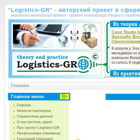
"Logistics-GR" - авторский проект в сфер
украинско-английский проект - проект интеграции теории и практ
Case Study (
Specialty Br
(предложен
В апреле у Эла
менеджера по в
компании Brewin
осталось 8 неде.
Главная
Главное меню
Главная
Новости партнеров
Справочные данные
О нас (истоки, идеи)
Про проект Logistics-GR
Профсловари (термины)
Глоссарий (Glossary)