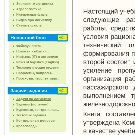
Экология и логистика
Агрологистика
Настоящий учебн
Интересные факты
следующие раз
Видео про логистику
Скачать файлы
работы, средст
условия рациона
Новостной блок
технический 
Фейсбук лента
Новости, события...
формирования п
Инф.тех. (IT) в логистике
второй состоит 
News of logistics (English)
Технологические решения
усиление проп
Проблемы, вопросы...
организация ра
Прогнозы, перспективы...
пассажирского 
Задачи, задания
выполнением т
Задачи по логистике
железнодорожно
Задания (по темам)
Курсовые, контрольные..
Книга составл
Тестовые задания
Контрольные вопросы
утверждена Ком
Кроссворды
в качестве учеб