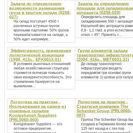
Задача по определению
Задача по определению
возможности размещения
площади для складирова
груза в крытом складе (0258-
антрацита (0258-029)
027)
Определить площадь для
На склад поступает 4500 т
складирования 500 т антрацит
различных штучных грузов
Насыпной вес антрацита раве
крупными партиями. 50% грузов
0,9 - 1,1 т/м3, а угол естествен
перерабатывается на складе, a
откос = 45°. Принять =...
50% идет напрямую...
Эффективность применения
Групи елементів складу
логистической концепции
транспортної інфраструкт
(1999, 413c., EFK0013-01)
(2004, 416с., MET0031-21)
В условиях рыночных отношений
До складу транспортної
любая хозяйственная структура
інфраструктури входять
стремится всячески повысить
передовсім три основні групи
свою конкурентоспособность. Это
елементів: 1) шляхи усіх галузе
стремление базируется на
выявлении...
Логистика на практике -
Логистика на практике -
Исследования на одном из
Стратегия компании The
основных складов
Schenker Group (PRL0060-
Konigshaven Suppliers
007)
(PRL0060-003)
Группа The Schenker Group б
Konigshaven Suppliers — это
создана в Германии более че
оптовое предприятие,
125 лет назад и с тех пор