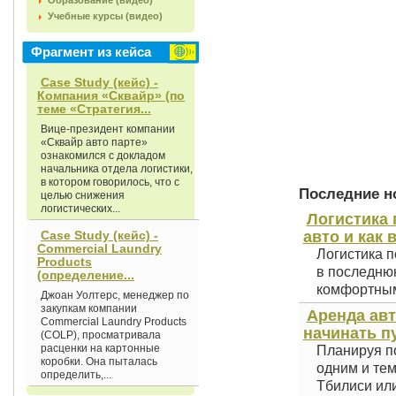
Образование (видео)
Учебные курсы (видео)
Фрагмент из кейса
Case Study (кейс) -
Компания «Сквайр» (по
теме «Стратегия...
Вице-президент компании
«Сквайр авто парте»
ознакомился с докладом
начальника отдела логистики,
в котором говорилось, что с
Последние но
целью снижения
логистических...
Логистика 
Case Study (кейс) -
авто и как 
Commercial Laundry
Логистика п
Products
в последнюю
(определение...
комфортным 
Джоан Уолтерс, менеджер по
закупкам компании
Аренда авт
Commercial Laundry Products
начинать п
(COLP), просматривала
расценки на картонные
Планируя по
коробки. Она пыталась
одним и тем
определить,...
Тбилиси или