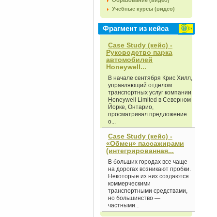
Образование (видео)
Учебные курсы (видео)
Фрагмент из кейса
Case Study (кейс) -
Руководство парка
автомобилей
Honeywell...
В начале сентября Крис Хилл,
управляющий отделом
транспортных услуг компании
Honeywell Limited в Северном
Йорке, Онтарио,
просматривал предложение
о...
Case Study (кейс) -
«Обмен» пассажирами
(интегрированная...
В больших городах все чаще
на дорогах возникают пробки.
Некоторые из них создаются
коммерческими
транспортными средствами,
но большинство —
частными...