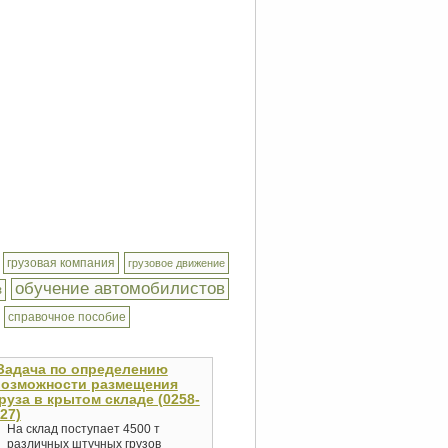
грузовая компания
грузовое движение
обучение автомобилистов
з
справочное пособие
Задача по определению
возможности размещения
руза в крытом складе (0258-
27)
На склад поступает 4500 т
различных штучных грузов