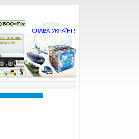
СЛАВА УКРАЇНІ !
по оценке
вности
.