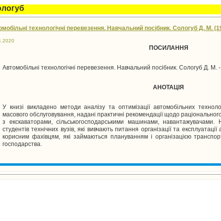
ологуб
мобільні технологічні перевезення. Навчальний посібник. Сологуб Д. М. (19
4.2020
ПОСИЛАННЯ
Автомобільні технологічні перевезення. Навчальний посібник. Сологуб Д. М. - 
АНОТАЦІЯ
У книзі викладено методи аналізу та оптимізації автомобільних техноло
масового обслуговування, надані практичні рекомендації щодо раціонального
з екскаваторами, сільськогосподарськими машинами, навантажувачами. 
студентів технічних вузів, які вивчають питання організації та експлуатації
корисним фахівцям, які займаються плануванням і організацією транспор
господарства.