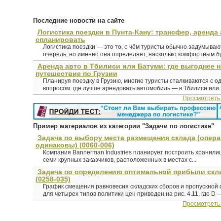
Последние новости на сайте
Логистика поездки в Пунта-Кану: трансфер, аренда 
спланировать
Логистика поездки — это то, о чём туристы обычно задумыва
очередь, но именно она определяет, насколько комфортным буд
Аренда авто в Тбилиси или Батуми: где выгоднее 
путешествие по Грузии
Планируя поездку в Грузию, многие туристы сталкиваются с о
вопросом: где лучше арендовать автомобиль — в Тбилиси или..
Просмотреть
Пример материалов из категории "Задачи по логистике"
Задача по выбору места размещения склада (опер
одинаковы) (0060-006)
Компания Bannerman Industries планирует построить хранил
семи крупных заказчиков, расположенных в местах с...
Задача по определению оптимальной прибыли скла
(0258-035)
График смещения равновесия складских сборов и пропускной 
для четырех типов политики цен приведен на рис. 4.11, где D —
Просмотреть