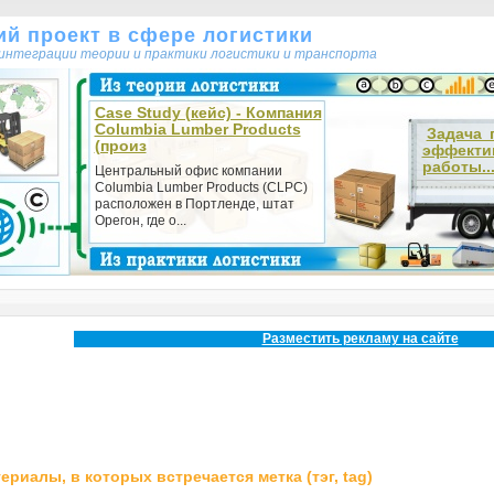
кий проект в сфере логистики
т интеграции теории и практики логистики и транспорта
Case Study (кейс) - Компания
Columbia Lumber Products
Задача 
(произ
эффекти
работы..
Центральный офис компании
Columbia Lumber Products (CLPC)
расположен в Портленде, штат
Орегон, где о...
Разместить рекламу на сайте
ериалы, в которых встречается метка (тэг, tag)