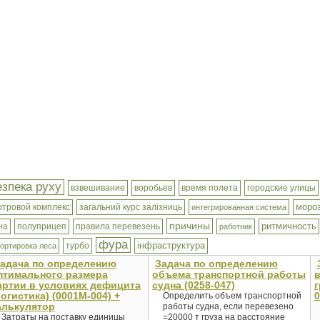
езпека руху
взвешивание
воробьев
время полета
городские улицы
моро
отровой комплекс
загальний курс залізниць
интегрированная система
причины
ритмичность
на
полуприцеп
правила перевезень
работник
фура
інфраструктура
турбо
ортировка леса
адача по определению
Задача по определению
птимального размера
объема транспортной работы
артии в условиях дефицита
судна (0258-047)
г
логистика) (0001М-004) +
0
Определить объем транспортной
алькулятор
работы судна, если перевезено
Затраты на поставку единицы
=20000 т груза на расстояние