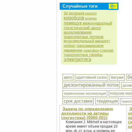
Случайные тэги
3d
арсеньев
колгосп
коробцов
котенко
лемещук
международный
логистический центр
моделирование
транспортных потоков
мультимодальный маршрут
пассажирское
небрат
движение
станции
смартфон
транспортные тарифы
электротяга
б
авто
батуми
адаптивний салон
дисконтированный поток
досм
погрузка зер
перевозочная эксплоатация
срок доставки
тенденция
трансп
Задача по определению
З
доходности на активы
о
(логистика) (0060-001)
п
(
Компания J. Mitchell в настоящее
к
время имеет объем продаж 10
млн. ф. ст. в год, а уровень ее