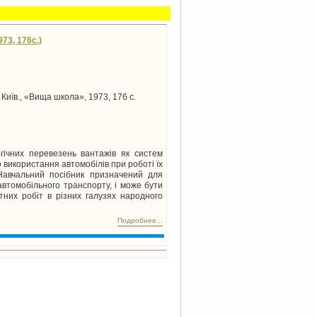
73, 176с.)
Київ., «Вища школа», 1973, 176 с.
гічних перевезень вантажів як систем
 використання автомобілів при роботі їх
Навчальний посібник призначений для
 автомобільного транспорту, і може бути
тних робіт в різних галузях народного
Подробнее...