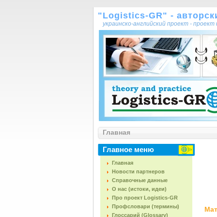
"Logistics-GR" - авторс
украинско-английский проект - проек
Главная
Главное меню
Главная
Новости партнеров
Справочные данные
О нас (истоки, идеи)
Про проект Logistics-GR
Профсловари (термины)
Мат
Глоссарий (Glossary)