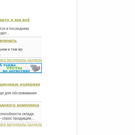
авто и как всё
ются в последнюю
ет...
начинать
дним и тем же
.
 все материалы раздела
ационные издержки
ище для обслуживания
дского комплекса
способности склада
 спрос продукции,...
 все материалы раздела