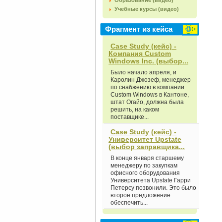
Образование (видео)
Учебные курсы (видео)
Фрагмент из кейса
Case Study (кейс) -
Компания Custom
Windows Inc. (выбор...
Было начало апреля, и
Каролин Джозеф, менеджер
по снабжению в компании
Custom Windows в Кантоне,
штат Огайо, должна была
решить, на каком
поставщике...
Case Study (кейс) -
Университет Upstate
(выбор заправщика...
В конце января старшему
менеджеру по закупкам
офисного оборудования
Университе­та Upstate Гарри
Петерсу позвонили. Это было
второе предложение
обеспечить...