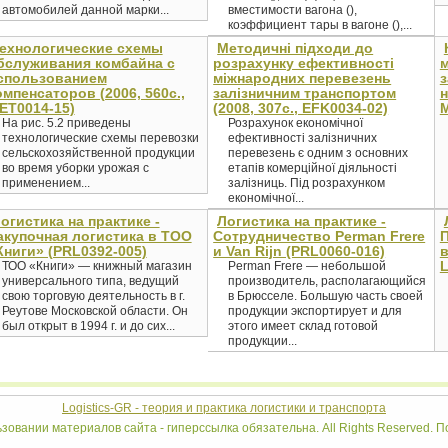
автомобилей данной марки...
вместимости вагона (),
коэффициент тары в вагоне (),...
ехнологические схемы
Методичні підходи до
бслуживания комбайна с
розрахунку ефективності
м
спользованием
міжнародних перевезень
з
омпенсаторов (2006, 560с.,
залізничним транспортом
н
ET0014-15)
(2008, 307c., EFK0034-02)
M
На рис. 5.2 приведены
Розрахунок економічної
технологические схемы перевозки
ефективності залізничних
сельскохозяйственной продукции
перевезень є одним з основних
во время уборки урожая с
етапів комерційної діяльності
применением...
залізниць. Під розрахунком
економічної...
огистика на практике -
Логистика на практике -
акупочная логистика в ТОО
Сотрудничество Perman Frere
Книги» (PRL0392-005)
и Van Rijn (PRL0060-016)
в
L
ТОО «Книги» — книжный магазин
Perman Frere — небольшой
универсального типа, ведущий
производитель, располагающийся
свою торговую деятельность в г.
в Брюсселе. Большую часть своей
Реутове Московской области. Он
продукции экспортирует и для
был открыт в 1994 г. и до сих...
этого имеет склад готовой
продукции...
Logistics-GR - теория и практика логистики и транспорта
ьзовании материалов сайта - гиперссылка обязательна. All Rights Reserved.
По