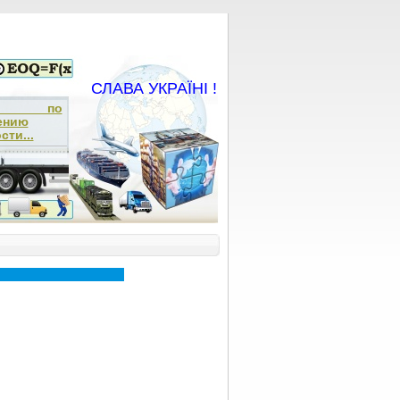
СЛАВА УКРАЇНІ !
ча по
ению
сти...