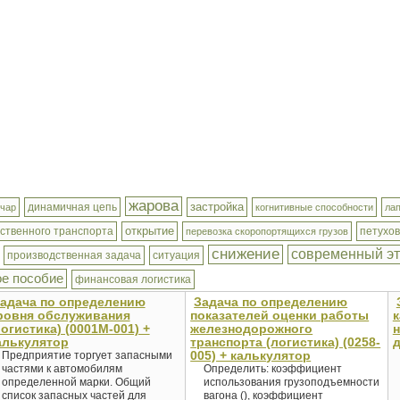
жарова
застройка
динамичная цепь
нчар
когнитивные способности
ла
открытие
ственного транспорта
петухов
перевозка скоропортящихся грузов
снижение
современный э
производственная задача
ситуация
ое пособие
финансовая логистика
адача по определению
Задача по определению
ровня обслуживания
показателей оценки работы
логистика) (0001М-001) +
железнодорожного
н
алькулятор
транспорта (логистика) (0258-
д
005) + калькулятор
Предприятие торгует запасными
частями к автомобилям
Определить: коэффициент
определенной марки. Общий
использования грузоподъемности
список запасных частей для
вагона (), коэффициент