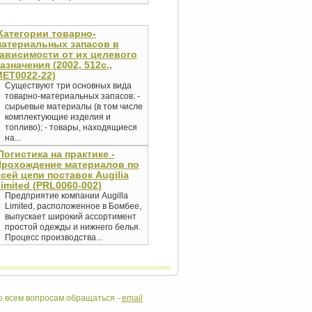
Категории товарно-
атериальных запасов в
ависимости от их целевого
азначения (2002, 512с.,
ET0022-22)
Существуют три основных вида
товарно-материальных запасов: -
сырьевые материалы (в том числе
комплектующие изделия и
топливо); - товары, находящиеся
на...
Логистика на практике -
Прохождение материалов по
сей цепи поставок Augilia
imited (PRL0060-002)
Предприятие компании Augilla
Limited, расположенное в Бомбее,
выпускает широкий ассортимент
простой одежды и нижнего белья.
Процесс производства...
 всем вопросам обращаться -
email