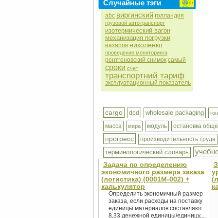
Случайные тэги
виргинский
abc
голландия
грузовой автотранспорт
изотермический вагон
механизация погрузки
николенко
назаров
проведение мониторинга
рентгеновский снимок
самый
сроки
счет
транспортний тариф
эксплуатационный показатель
cargo
wholesale packaging
dpd
го
масса
модуль
остановка обще
мера
прогресс
производительность труда
учебн
терминологический словарь
Задача по определению
З
экономичного размера заказа
у
(логистика) (0001М-002) +
(
калькулятор
к
Определить экономичный размер
заказа, если расходы на поставку
единицы материалов составляют
8,33 денежной единицы/единицу,...