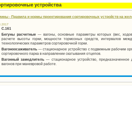
ортировочные устройства
мины - Правила и нормы проектирования сортировочных устройств на желе
3.2017
С.161
Бегуны расчетные
— вагоны, основные параметры которых (вес, ходов
расчете высоты горки, мощности тормозных средств, интервалов межд
технологических параметров сортировочной горки.
Вагоноосаживатель
— стационарное устройство с подвижным рабочим орг
сортировочного парка в направлении скатывания отцепов.
Вагонный замедлитель
— стационарное устройство, предназначенное 
вагонов при маневровой работе.