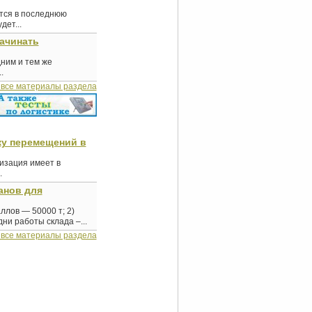
ются в последнюю
ет...
начинать
дним и тем же
.
 все материалы раздела
ку перемещений в
изация имеет в
.
анов для
ллов — 50000 т; 2)
ни работы склада –...
 все материалы раздела