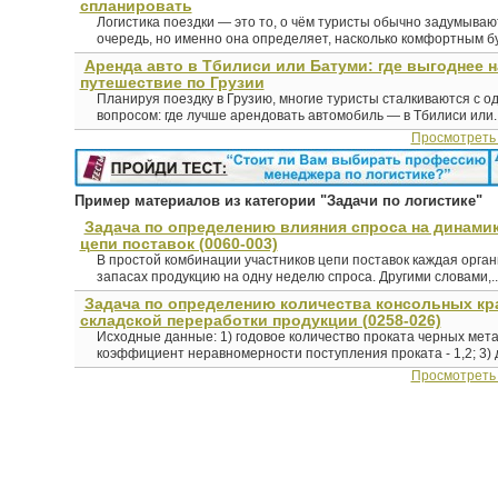
спланировать
Логистика поездки — это то, о чём туристы обычно задумыва
очередь, но именно она определяет, насколько комфортным буд
Аренда авто в Тбилиси или Батуми: где выгоднее 
путешествие по Грузии
Планируя поездку в Грузию, многие туристы сталкиваются с о
вопросом: где лучше арендовать автомобиль — в Тбилиси или..
Просмотреть
Пример материалов из категории "Задачи по логистике"
Задача по определению влияния спроса на динами
цепи поставок (0060-003)
В простой комбинации участников цепи поставок каждая орган
запасах продукцию на одну неделю спроса. Другими словами,..
Задача по определению количества консольных кр
складской переработки продукции (0258-026)
Исходные данные: 1) годовое количество проката черных мета
коэффициент неравномерности поступления проката - 1,2; 3) д
Просмотреть