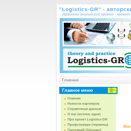
"Logistics-GR" - авторс
украинско-английский проект - проек
Главная
Главное меню
Главная
Новости партнеров
Справочные данные
О нас (истоки, идеи)
Про проект Logistics-GR
Профсловари (термины)
Мат
Глоссарий (Glossary)