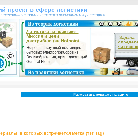
кий проект в сфере логистики
т интеграции теории и практики логистики и транспорта
Логистика на практике -
Миссия и цели
Зада
дистрибьюции Hotpoint
определ
численно
Hotpoint — крупный поставщик
бытовых электроприборов из
Великобритании, принадлежащий
General Electr...
Разместить рекламу на сайте
ериалы, в которых встречается метка (тэг, tag)