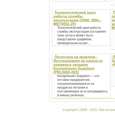
Технологический цикл
Т
работы службы
о
эксплуатации (2008, 288с.,
и
MET0002-25)
к
M
Технологический цикл работы
службы эксплуатации составляет
трое суток и может быть
представлен графиком,
приведенным на рис....
Логистика на практике -
Л
Исследования на одном из
З
основных складов
«
Konigshaven Suppliers
(PRL0060-003)
Konigshaven Suppliers — это
оптовое предприятие,
специализирующееся на
продуктах питания и
поставляющее их в супермаркеты
в южных регионах...
Copyright © 2009 - 2025. При испол