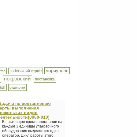
мариуполь
логістичний сервіс
птев
покровский
постановка
тап
судопоток
Задача по составлению
карты выполнения
ескольких видов
еятельности(0060-019)
В настоящее время в компании на
каждые 3 единицы упаковочного
оборудования выделяется один
оператор. Цикл работы этого...