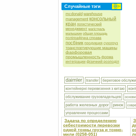
Случайные тэги
mcdonald
warehouse
консольный
management
кран
логистический
менеджмент
магістраль
малышкин
общая площадь
поліграфічна справа
посбіник
продукция
сухогруз
транспортирующие машины
фарфоровая
промышленность
форма
интеграции
фізичний розподіл
daimler
transfer
береговое обслуж
кон
контейнерні перевезення з китаю
обслуживание грузовладельцев
основи
работа железных дорог
ринок
совр
управление процессами
Задача по определению
З
себестоимости перевозки
д
одной тонны груза и тонно-
с
мили (0258-051)
л