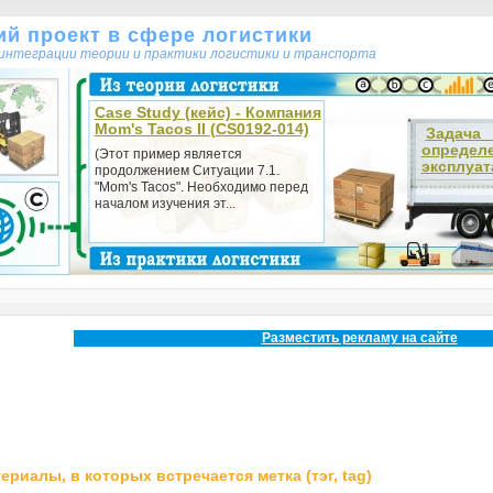
кий проект в сфере логистики
т интеграции теории и практики логистики и транспорта
Case Study (кейс) - Компания
Mom's Tacos II (CS0192-014)
Зада
определ
(Этот пример является
эксплуат
продолжением Ситуации 7.1.
"Mom's Tacos". Необходимо перед
началом изучения эт...
Разместить рекламу на сайте
ериалы, в которых встречается метка (тэг, tag)