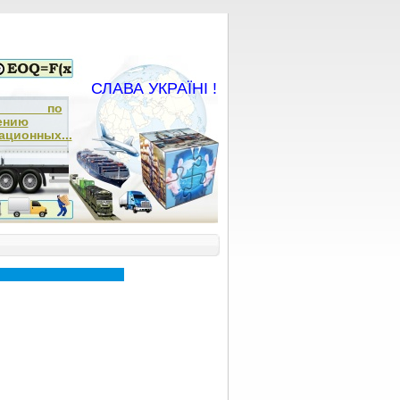
СЛАВА УКРАЇНІ !
ча по
ению
ационных...