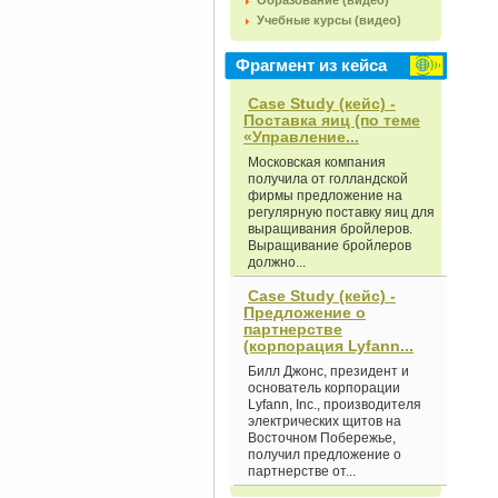
Образование (видео)
Учебные курсы (видео)
Фрагмент из кейса
Case Study (кейс) -
Поставка яиц (по теме
«Управление...
Московская компания
получила от голландской
фирмы предложение на
регулярную поставку яиц для
выращивания бройлеров.
Выращивание бройлеров
должно...
Case Study (кейс) -
Предложение о
партнерстве
(корпорация Lyfann...
Билл Джонс, президент и
основатель корпорации
Lyfann, Inc., производителя
электрических щитов на
Восточном Побережье,
получил предложение о
партнерстве от...