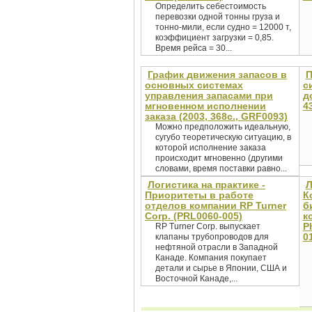
Определить себестоимость
перевозки одной тонны груза и
тонно-мили, если судно = 12000 т,
коэффициент загрузки = 0,85.
Время рейса = 30...
График движения запасов в
П
основных системах
с
управления запасами при
д
мгновенном исполнении
4
заказа (2003, 368с., GRF0093)
Можно предположить идеальную,
сугубо теоретическую ситуацию, в
которой исполнение заказа
происходит мгновенно (другими
словами, время поставки равно...
Логистика на практике -
Л
Приоритеты в работе
К
отделов компании RP Turner
б
Corp. (PRL0060-005)
к
P
RP Turner Corp. выпускает
0
клапаны трубопроводов для
нефтяной отрасли в Западной
Канаде. Компания покупает
детали и сырье в Японии, США и
Восточной Канаде,...