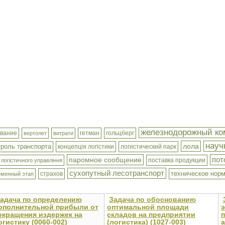
железнодорожный ко
ивание
гетман
гольцберг
вертолет
витрати
науч
лола
троль транспорта
концепція логістики
логистический парк
пот
паромное сообщение
поставка продукции
 логістичного управління
сухопутный лесотранспорт
техническое нор
страхов
еменный этап
адача по определению
Задача по обоснованию
ополнительной прибыли от
оптимальной площади
окращения издержек на
складов на предприятии
п
огистику (0060-002)
(логистика) (1027-003)
а