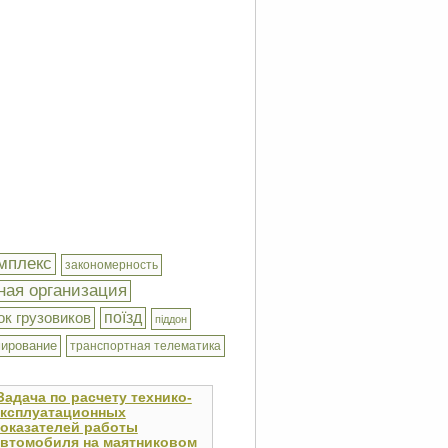
мплекс
закономерность
ная организация
ок грузовиков
поїзд
піддон
мирование
транспортная телематика
Задача по расчету технико-
эксплуатационных
оказателей работы
втомобиля на маятниковом