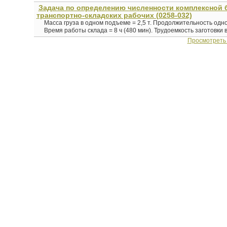
Задача по определению численности комплексной 
транспортно-складских рабочих (0258-032)
Масса груза в одном подъеме = 2,5 т. Продолжительность одно
Время работы склада = 8 ч (480 мин). Трудоемкость заготовки в.
Просмотреть