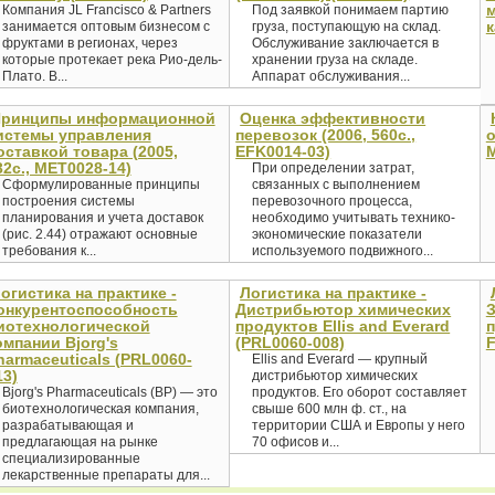
м
Компания JL Francisco & Partners
Под заявкой понимаем партию
к
занимается оптовым бизнесом с
груза, поступающую на склад.
фруктами в регионах, через
Обслуживание заключается в
которые протекает река Рио-дель-
хранении груза на складе.
Плато. В...
Аппарат обслуживания...
ринципы информационной
Оценка эффективности
истемы управления
перевозок (2006, 560c.,
о
оставкой товара (2005,
EFK0014-03)
M
32с., MET0028-14)
При определении затрат,
Сформулированные принципы
связанных с выполнением
построения системы
перевозочного процесса,
планирования и учета доставок
необходимо учитывать технико-
(рис. 2.44) отражают основные
экономические показатели
требования к...
используемого подвижного...
огистика на практике -
Логистика на практике -
онкурентоспособность
Дистрибьютор химических
З
иотехнологической
продуктов Ellis and Everard
п
омпании Bjorg's
(PRL0060-008)
F
harmaceuticals (PRL0060-
Ellis and Everard — крупный
13)
дистрибьютор химических
Bjorg's Pharmaceuticals (BP) — это
продуктов. Его оборот составляет
биотехнологическая компания,
свыше 600 млн ф. ст., на
разрабатывающая и
территории США и Европы у него
предлагающая на рынке
70 офисов и...
специализированные
лекарственные препараты для...