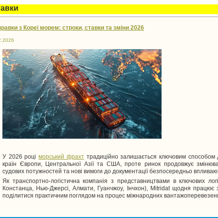
тавки
равки з Кореї морем: строки, ставки та зміни 2026
2.2026
У 2026 році
морський фрахт
традиційно залишається ключовим способом до
країн Європи, Центральної Азії та США, проте ринок продовжує змінюва
судових потужностей та нові вимоги до документації безпосередньо впливаю
Як транспортно-логістична компанія з представництвами в ключових логі
Констанца, Нью-Джерсі, Алмати, Гуанчжоу, Інчхон), Mitridat щодня працює 
поділитися практичним поглядом на процес міжнародних вантажоперевезен