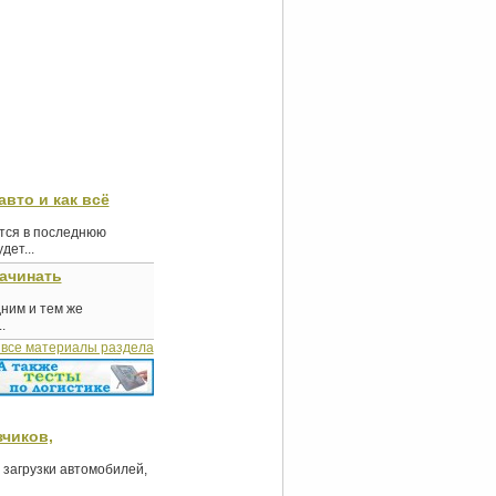
авто и как всё
ются в последнюю
ет...
начинать
дним и тем же
.
 все материалы раздела
чиков,
 загрузки автомобилей,