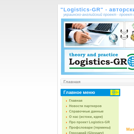
"Logistics-GR" - авторс
украинско-английский проект - проек
Главная
Главное меню
Главная
Новости партнеров
Справочные данные
О нас (истоки, идеи)
Про проект Logistics-GR
Профсловари (термины)
Мат
Глоссарий (Glossary)