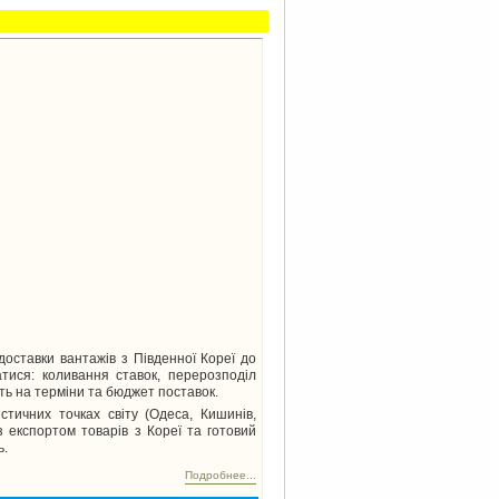
ставки вантажів з Південної Кореї до
тися: коливання ставок, перерозподіл
ть на терміни та бюджет поставок.
стичних точках світу (Одеса, Кишинів,
з експортом товарів з Кореї та готовий
ь.
Подробнее...