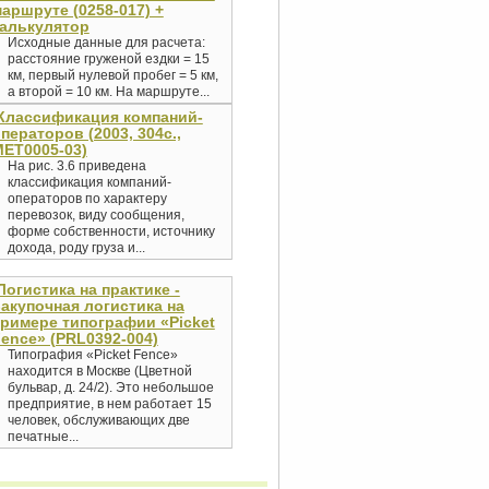
аршруте (0258-017) +
алькулятор
Исходные данные для расчета:
расстояние груженой ездки = 15
км, первый нулевой пробег = 5 км,
а второй = 10 км. На маршруте...
Классификация компаний-
ператоров (2003, 304с.,
ET0005-03)
На рис. 3.6 приведена
классификация компаний-
операторов по характеру
перевозок, виду сообщения,
форме собственности, источнику
дохода, роду груза и...
Логистика на практике -
акупочная логистика на
римере типографии «Picket
ence» (PRL0392-004)
Типография «Picket Fence»
находится в Москве (Цветной
бульвар, д. 24/2). Это небольшое
предприятие, в нем работает 15
человек, обслуживающих две
печатные...