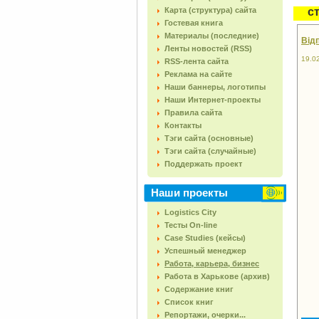
Карта (структура) сайта
с
Гостевая книга
Материалы (последние)
Відп
Ленты новостей (RSS)
19.0
RSS-лента сайта
Реклама на сайте
Наши баннеры, логотипы
Наши Интернет-проекты
Правила сайта
Контакты
Тэги сайта (основные)
Тэги сайта (случайные)
Поддержать проект
Наши проекты
Logistics City
Тесты On-line
Case Studies (кейсы)
Успешный менеджер
Работа, карьера, бизнес
Работа в Харькове (архив)
Содержание книг
Список книг
Репортажи, очерки...