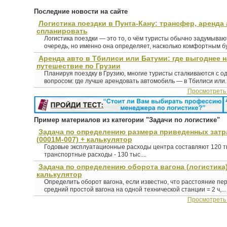
Последние новости на сайте
Логистика поездки в Пунта-Кану: трансфер, аренда 
спланировать
Логистика поездки — это то, о чём туристы обычно задумыва
очередь, но именно она определяет, насколько комфортным буд
Аренда авто в Тбилиси или Батуми: где выгоднее 
путешествие по Грузии
Планируя поездку в Грузию, многие туристы сталкиваются с о
вопросом: где лучше арендовать автомобиль — в Тбилиси или..
Просмотреть
Пример материалов из категории "Задачи по логистике"
Задача по определению размера приведенных затра
(0001М-007) + калькулятор
Годовые эксплуатационные расходы центра составляют 120 тыс
транспортные расходы - 130 тыс....
Задача по определению оборота вагона (логистика) 
калькулятор
Определить оборот вагона, если известно, что расстояние пер
средний простой вагона на одной технической станции = 2 ч,...
Просмотреть