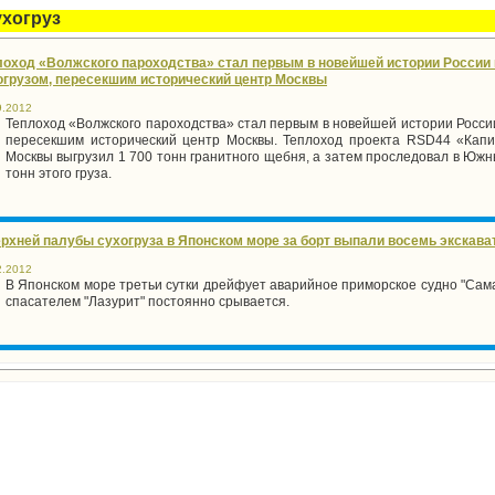
ухогруз
лоход «Волжского пароходства» стал первым в новейшей истории Росси
огрузом, пересекшим исторический центр Москвы
9.2012
Теплоход «Волжского пароходства» стал первым в новейшей истории Росси
пересекшим исторический центр Москвы. Теплоход проекта RSD44 «Кап
Москвы выгрузил 1 700 тонн гранитного щебня, а затем проследовал в Южны
тонн этого груза.
ерхней палубы сухогруза в Японском море за борт выпали восемь экскава
2.2012
В Японском море третьи сутки дрейфует аварийное приморское судно "Сама
спасателем "Лазурит" постоянно срывается.