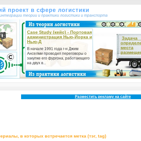
кий проект в сфере логистики
т интеграции теории и практики логистики и транспорта
Case Study (кейс) - Портовая
администрация Нью-Йорка и
Зада
Нью-Д
определ
места
В начале 1991 года г-н Джим
размещен
Анселми проводил переговоры о
закупке его фургона, работающего
на двух в...
Разместить рекламу на сайте
ериалы, в которых встречается метка (тэг, tag)