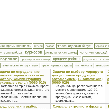
железнодорожный путь
ьная промышленность
гетман
доклад
зерновые 
курносов
логистическая схема
логістичні операції
ритерии выбора
процесс работы
предприятие
проектирование склада
регулярные перевоз
техническая эксплуатация
транспортная задача
численность
экономич
адача по определению
Задача по выбору маршрута
ремени оправки заказа на
для доставки продукции
оставку комплектующих
автомобилем (12 заказчиков)
л
кухонные столы) (0060-015)
(0060-029)
(
Компания Semple-Brown собирает
Из хранилища, расположенного в
кухонные столы, закупая для этого
месте с координатами 120, 90,
ножки (4 шт. на стол) и
автомобиль должен доставить
столешницы. Время выполнения
продукцию 12 заказчикам,
заказов на...
координаты...
редпосылки и выбор
Схема электронного фрахта