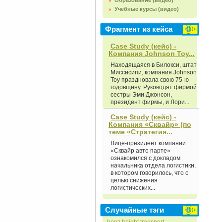
Образование (видео)
Учебные курсы (видео)
Фрагмент из кейса
Case Study (кейс) -
Компания Johnson Toy...
Находящаяся в Билокси, штат
Миссисипи, компания Johnson
Toy праздновала свою 75-ю
годовщину. Руководят фирмой
сестры Эми Джонсон,
президент фирмы, и Лори...
Case Study (кейс) -
Компания «Сквайр» (по
теме «Стратегия...
Вице-президент компании
«Сквайр авто парте»
ознакомился с докладом
начальника отдела логистики,
в котором говорилось, что с
целью снижения
логистических...
Случайные тэги