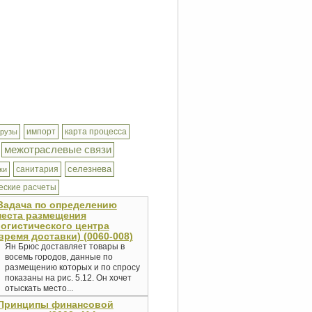
импорт
карта процесса
грузы
межотраслевые связи
селезнева
санитария
ки
еские расчеты
Задача по определению
места размещения
огистического центра
время доставки) (0060-008)
Ян Брюс доставляет товары в
восемь городов, данные по
размещению которых и по спросу
показаны на рис. 5.12. Он хочет
отыскать место...
Принципы финансовой