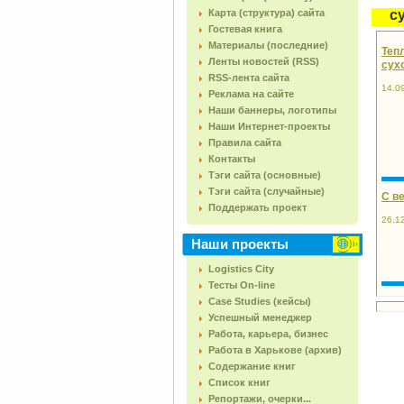
Карта (структура) сайта
с
Гостевая книга
Материалы (последние)
Теп
Ленты новостей (RSS)
сух
RSS-лента сайта
14.0
Реклама на сайте
Наши баннеры, логотипы
Наши Интернет-проекты
Правила сайта
Контакты
Тэги сайта (основные)
Тэги сайта (случайные)
С в
Поддержать проект
26.1
Наши проекты
Logistics City
Тесты On-line
Case Studies (кейсы)
Успешный менеджер
Работа, карьера, бизнес
Работа в Харькове (архив)
Содержание книг
Список книг
Репортажи, очерки...