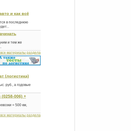
авто и как всё
ются в последнюю
ет...
начинать
дним и тем же
.
 все материалы раздела
т (логистика)
. руб., а годовые
(0258-006) +
евозки = 500 км,
 все материалы раздела