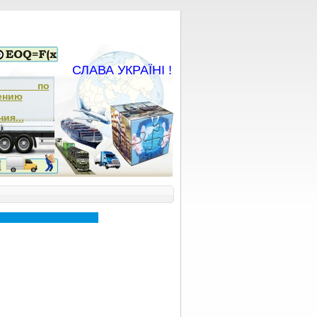
СЛАВА УКРАЇНІ !
ча по
ению
ия...