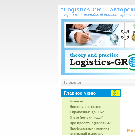
"Logistics-GR" - авторс
украинско-английский проект - проек
Главная
Главное меню
Главная
Новости партнеров
Справочные данные
О нас (истоки, идеи)
Про проект Logistics-GR
Профсловари (термины)
Мат
Глоссарий (Glossary)