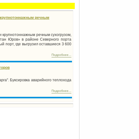
и крупнотоннажным речным
и крупнотоннажным речным сухогрузом,
итан Юров» в районе Северного порта
й порт, где выгрузил оставшиеся 3 600
Подробнее...
торов
рга". Буксировка аварийного теплохода
Подробнее...