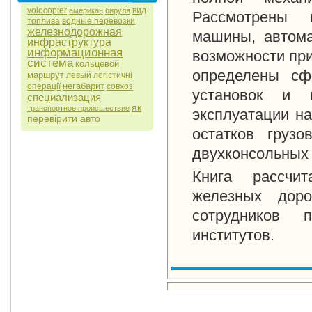
volocopter
вид
американ
бируля
Рассмотрены 
топлива
водные перевозки
железнодорожная
машины, автома
инфраструктура
информационная
возможности при
система
кольцевой
определены сф
маршрут
левый
логістичні
негабарит
операції
совхоз
установок и м
специализация
як
транспортное происшествие
эксплуатации на
перевірити авто
остатков груз
двухконсольных 
Книга рассчит
железных дор
сотрудников п
институтов.