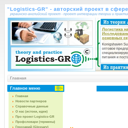
"Logistics-GR" - авторский проект в сфер
украинско-английский проект - проект интеграции теории и практ
Логистика на
Исследовани
основных ск
Konigshaven Sup
оптовое предпр
специализирую
питания и поста
Главная
Главное меню
Главная
Новости партнеров
Справочные данные
О нас (истоки, идеи)
Про проект Logistics-GR
Профсловари (термины)
Глоссарий (Glossary)