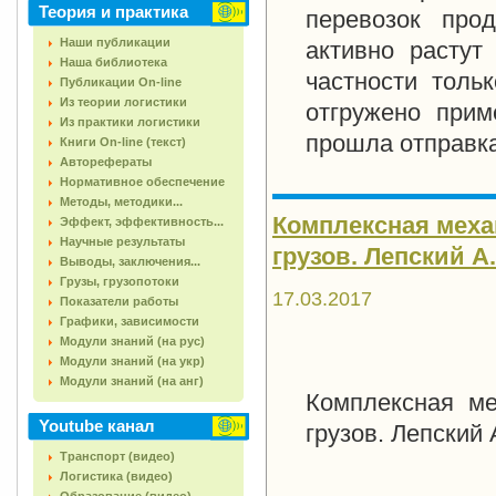
Теория и практика
перевозок про
Наши публикации
активно растут
Наша библиотека
частности толь
Публикации On-line
Из теории логистики
отгружено прим
Из практики логистики
прошла отправка
Книги On-line (текст)
Авторефераты
Нормативное обеспечение
Методы, методики...
Комплексная меха
Эффект, эффективность...
Научные результаты
грузов. Лепский А.В
Выводы, заключения...
Грузы, грузопотоки
17.03.2017
Показатели работы
Графики, зависимости
Модули знаний (на рус)
Модули знаний (на укр)
Модули знаний (на анг)
Комплексная ме
Youtube канал
грузов. Лепский А
Транспорт (видео)
Логистика (видео)