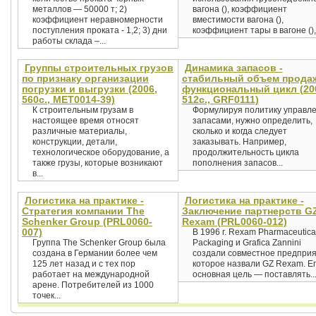
металлов — 50000 т; 2)
вагона (), коэффициент
коэффициент неравномерности
вместимости вагона (),
поступления проката - 1,2; 3) дни
коэффициент тары в вагоне (),.
работы склада –...
Группы строительных грузов
Динамика запасов -
по признаку организации
стабильный объем прода
погрузки и выгрузки (2006,
функциональный цикл (20
560с., MET0014-39)
512с., GRF0111)
К строительным грузам в
Формулируя политику управл
настоящее время относят
запасами, нужно определить,
различные материалы,
сколько и когда следует
конструкции, детали,
заказывать. Например,
технологическое оборудование, а
продолжительность цикла
также грузы, которые возникают
пополнения запасов...
в...
Логистика на практике -
Логистика на практике -
Стратегия компании The
Заключение партнерств G
Schenker Group (PRL0060-
Rexam (PRL0060-012)
007)
В 1996 г. Rexam Pharmaceutica
Группа The Schenker Group была
Packaging и Grafica Zannini
создана в Германии более чем
создали совместное предприя
125 лет назад и с тех пор
которое назвали GZ Rexam. Е
работает на международной
основная цель — поставлять..
арене. Потребителей из 1000
точек...