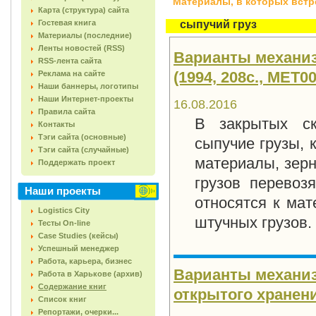
Материалы, в которых встреч
Карта (структура) сайта
Гостевая книга
сыпучий груз
Материалы (последние)
Ленты новостей (RSS)
Варианты механиз
RSS-лента сайта
(1994, 208с., MET00
Реклама на сайте
Наши баннеры, логотипы
Наши Интернет-проекты
16.08.2016
Правила сайта
В закрытых ск
Контакты
Тэги сайта (основные)
сыпучие грузы, 
Тэги сайта (случайные)
материалы, зерн
Поддержать проект
грузов перевоз
Наши проекты
относятся к ма
Logistics City
штучных грузов.
Тесты On-line
Case Studies (кейсы)
Успешный менеджер
Работа, карьера, бизнес
Варианты механиз
Работа в Харькове (архив)
Содержание книг
открытого хранения
Список книг
Репортажи, очерки...