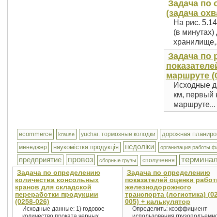
Задача по
(задача охв
На рис. 5.1
(в минутах)
хранилище,.
Задача по 
показателе
маршруте (0
Исходные да
км, первый 
маршруте...
ecommerce
дорожная планиро
yuchai. тормозные колодки
krause
недоліки
наукомістка продукція
менеджер
организация работы ф
термина
предприятие
провоз
сполучення
сборные грузы
Задача по определению
Задача по определению
количества консольных
показателей оценки рабо
кранов для складской
железнодорожного
переработки продукции
транспорта (логистика) (0
(0258-026)
005) + калькулятор
Исходные данные: 1) годовое
Определить: коэффициент
количество проката черных
использования грузоподъемн