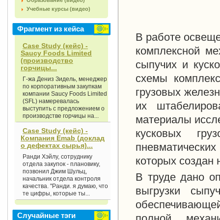
Образование (видео)
Учебные курсы (видео)
Фрагмент из кейса
В работе освещ
Case Study (кейс) -
комплексной ме
Saucy Foods Limited
(производство
сыпучих и куск
горчицы...
схемы комплекс
Г-жа Дениз Зидель, менеджер
по корпоративным закупкам
грузовых железн
компании Saucy Foods Limited
(SFL) намеревалась
их штабелиров
выступить с предложением о
производстве горчицы на...
материалы иссл
Case Study (кейс) -
кусковых гру
Компания Emab (доклад
пневматических
о дефектах сырья)...
Ранди Хэйлу, сотруднику
которых создан 
отдела закупок - плановику,
позвонил Джим Шульц,
В труде дано о
начальник отдела контроля
качества. "Ранди. я думаю, что
выгрузки сыпу
те цифры, которые ты...
обеспечивающей 
Случайные тэги
полной механ