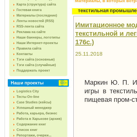
Материалы, в которых встреч
Карта (структура) сайта
Гостевая книга
текстильная промышле
Материалы (последние)
Ленты новостей (RSS)
Имитационное мод
RSS-лента сайта
текстильной и лег
Реклама на сайте
Наши баннеры, логотипы
176с.)
Наши Интернет-проекты
Правила сайта
25.11.2018
Контакты
Тэги сайта (основные)
Тэги сайта (случайные)
Поддержать проект
Маркин Ю. П. И
Наши проекты
игры в текстил
Logistics City
Тесты On-line
пищевая пром-ст
Case Studies (кейсы)
Успешный менеджер
Работа, карьера, бизнес
Работа в Харькове (архив)
Содержание книг
Список книг
Репортажи, очерки...