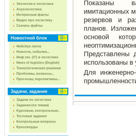
Показаны ва
Экология и логистика
Агрологистика
имитационных м
Интересные факты
резервов и ра
Видео про логистику
Скачать файлы
планов. Изложе
основой кото
Новостной блок
неоптимизацио
Фейсбук лента
Новости, события...
Представлены д
Инф.тех. (IT) в логистике
использованы в 
News of logistics (English)
Технологические решения
Для инженерно-
Проблемы, вопросы...
Прогнозы, перспективы...
промышленност
Задачи, задания
Задачи по логистике
Задания (по темам)
Курсовые, контрольные..
Тестовые задания
Контрольные вопросы
Кроссворды