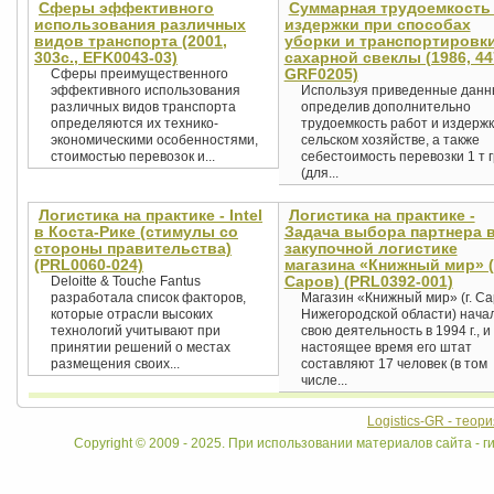
Сферы эффективного
Суммарная трудоемкость
использования различных
издержки при способах
видов транспорта (2001,
уборки и транспортировк
303c., EFK0043-03)
сахарной свеклы (1986, 44
GRF0205)
Сферы преимущественного
эффективного использования
Используя приведенные данн
различных видов транспорта
определив дополнительно
определяются их технико-
трудоемкость работ и издержк
экономическими особенностями,
сельском хозяйстве, а также
стоимостью перевозок и...
себестоимость перевозки 1 т 
(для...
Логистика на практике - Intel
Логистика на практике -
в Коста-Рике (стимулы со
Задача выбора партнера 
стороны правительства)
закупочной логистике
(PRL0060-024)
магазина «Книжный мир» (
Саров) (PRL0392-001)
Deloitte & Touche Fantus
разработала список факторов,
Магазин «Книжный мир» (г. Са
которые отрасли высоких
Нижегородской области) нача
технологий учитывают при
свою деятельность в 1994 г., и 
принятии решений о местах
настоящее время его штат
размещения своих...
составляют 17 человек (в том
числе...
Logistics-GR - теор
Copyright © 2009 - 2025. При использовании материалов сайта - ги