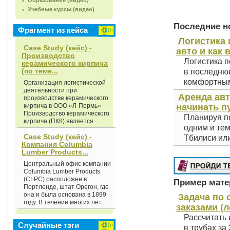
Образование (видео)
Учебные курсы (видео)
Последние но
Фрагмент из кейса
Логистика 
Case Study (кейс) -
авто и как 
Производство
Логистика п
керамического кирпича
(по теме...
в последнюю
комфортным 
Организация логистической
деятельности при
Аренда авт
производстве керамического
кирпича в ООО «Л-Пермь»
начинать п
Производство керамического
Планируя по
кирпича (ПКК) является...
одним и тем
Case Study (кейс) -
Тбилиси или
Компания Columbia
Lumber Products...
Центральный офис компании
Columbia Lumber Products
(CLPC) расположен в
Пример матер
Портленде, штат Орегон, где
она и была основана в 1899
Задача по
году. В течение многих лет...
заказами (л
Рассчитать 
Случайные тэги
в трубах за