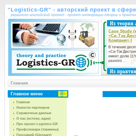
"Logistics-GR" - авторский проект в сфер
украинско-английский проект - проект интеграции теории и практ
Case Study (
«Си-Тэк Ди
Компани» (
В течение деся
«Си-Тэк Дистр
имеет долю 11%
разного ...
Главная
Главное меню
Главная
Новости партнеров
Справочные данные
О нас (истоки, идеи)
Про проект Logistics-GR
Профсловари (термины)
Глоссарий (Glossary)