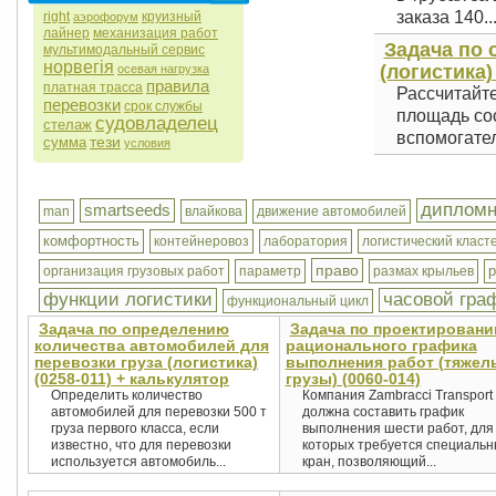
заказа 140..
right
круизный
аэрофорум
лайнер
механизация работ
Задача по
мультимодальный сервис
норвегія
(логистика)
осевая нагрузка
правила
платная трасса
Рассчитайт
перевозки
срок службы
площадь сос
судовладелец
стелаж
вспомогател
тези
сумма
условия
дипломн
smartseeds
man
влайкова
движение автомобилей
комфортность
контейнеровоз
лаборатория
логистический класт
право
организация грузовых работ
параметр
размах крыльев
функции логистики
часовой гра
функциональный цикл
Задача по определению
Задача по проектирован
количества автомобилей для
рационального графика
перевозки груза (логистика)
выполнения работ (тяжел
(0258-011) + калькулятор
грузы) (0060-014)
Определить количество
Компания Zambracci Transport
автомобилей для перевозки 500 т
должна составить график
груза первого класса, если
выполнения шести работ, для
известно, что для перевозки
которых требуется специаль
используется автомобиль...
кран, позволяющий...