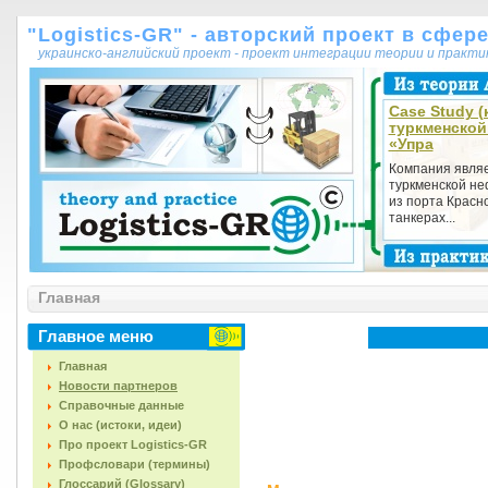
"Logistics-GR" - авторский проект в сфер
украинско-английский проект - проект интеграции теории и практ
Case Study (
туркменской
«Упра
Компания являе
туркменской не
из порта Красно
танкерах...
Главная
Главное меню
Главная
Новости партнеров
Справочные данные
О нас (истоки, идеи)
Про проект Logistics-GR
Профсловари (термины)
Глоссарий (Glossary)