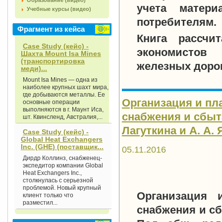
Образование (видео)
учета матери
Учебные курсы (видео)
потребителям.
Фрагмент из кейса
Книга рассчи
Case Study (кейс) -
экономистов
Шахта Mount Isa Mines
(транспортировка
железных дорог
меди)...
Mount Isa Mines — одна из
наиболее крупных шахт мира,
где добываются металлы. Ее
Организация и пл
основные операции
выполняются в г. Маунт Иса,
снабжения и сбыта
шт. Квинсленд, Австралия,...
Лагуткина и А. А. 
Case Study (кейс) -
Global Heat Exchangers
Inc. (GHE) (поставщик...
05.11.2016
Дирдр Коллинз, снабженец-
экспедитор компании Global
Heat Exchangers Inc.,
столкнулась с серьезной
проблемой. Новый крупный
Организация и
клиент только что
разместил...
снабжения и сб