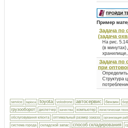
Пример матер
Задача по
(задача охв
На рис. 5.1
(в минутах)
хранилище,.
Задача по 
при оптовой
Определить
Структура ц
потребление
toyota
автосервис
бензин
service
volodrone
бо
tapioca
грузооборот
компьютер
диспетчер
качества
логистическая техн
обслуговування клієнта
оптимальный размер заказа
организация ра
способ складирования
складской запас
система города
с