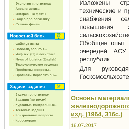
Изложены стру
Экология и логистика
Агрологистика
технические и 
Интересные факты
снабжения се
Видео про логистику
Скачать файлы
повышения э
сельскохозяйс
Новостной блок
Обобщен опыт в
Фейсбук лента
Новости, события...
очередей АСУ
Инф.тех. (IT) в логистике
республик.
News of logistics (English)
Технологические решения
Для руковод
Проблемы, вопросы...
Прогнозы, перспективы...
Госкомсельхозте
Задачи, задания
Задачи по логистике
Основы материаль
Задания (по темам)
железнодорожного т
Курсовые, контрольные..
Тестовые задания
изд. (1964, 316с.)
Контрольные вопросы
Кроссворды
18.07.2017