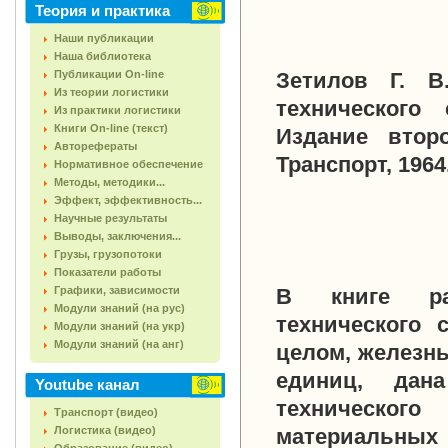
Теория и практика
Наши публикации
Наша библиотека
Публикации On-line
Зетилов Г. В
Из теории логистики
технического 
Из практики логистики
Книги On-line (текст)
Издание второ
Авторефераты
Транспорт, 1964.
Нормативное обеспечение
Методы, методики...
Эффект, эффективность...
Научные результаты
Выводы, заключения...
Грузы, грузопотоки
Показатели работы
Графики, зависимости
В книге рас
Модули знаний (на рус)
технического 
Модули знаний (на укр)
Модули знаний (на анг)
целом, железны
единиц, дана
Youtube канал
технического
Транспорт (видео)
Логистика (видео)
материальных 