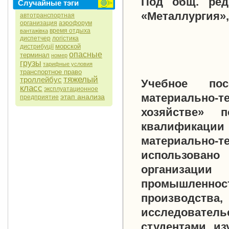
Под общ. ред
Случайные тэги
«Металлургия», 
автотранспортная
организация
аэрофорум
время отдыха
вантажівка
диспетчер
логістика
морской
дистрибуції
опасные
терминал
номер
грузы
тарифные условия
транспортное право
тяжелый
троллейбус
Учебное по
класс
эксплуатационное
материально-т
этап анализа
предприятие
хозяйстве» 
квалификации
материально-
использовано
организаци
промышленно
производст
исследовате
студентами, и