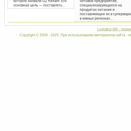
которое назвали GZ Rexam. Его
оптовое предприятие,
основная цель — поставлять...
специализирующееся на
продуктах питания и
поставляющее их в супермар
в южных регионах...
Logistics-GR - теор
Copyright © 2009 - 2025. При использовании материалов сайта - ги