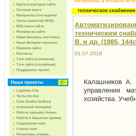
Материалы, в которых встреч
Карта (структура) сайта
Гостевая книга
техническое снабжение
Материалы (последние)
Ленты новостей (RSS)
Автоматизированн
RSS-лента сайта
техническим снаб
Реклама на сайте
Наши баннеры, логотипы
В. и др. (1985, 144с
Наши Интернет-проекты
Правила сайта
01.07.2018
Контакты
Тэги сайта (основные)
Тэги сайта (случайные)
Поддержать проект
Калашников А. 
Наши проекты
управления мат
Logistics City
Тесты On-line
хозяйства. Учебн
Case Studies (кейсы)
Успешный менеджер
Работа, карьера, бизнес
Работа в Харькове (архив)
Содержание книг
Список книг
Репортажи, очерки...