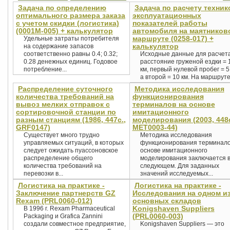
Задача по определению
Задача по расчету техник
оптимального размера заказа
эксплуатационных
с учетом скидки (логистика)
показателей работы
(0001М-005) + калькулятор
автомобиля на маятников
маршруте (0258-017) +
Удельные затраты потребителя
калькулятор
на содержание запасов
соответственно равны 0.4; 0.32;
Исходные данные для расчета
0.28 денежных единиц. Годовое
расстояние груженой ездки = 
потребление...
км, первый нулевой пробег = 5
а второй = 10 км. На маршруте.
Распределение суточного
Методика исследования
количества требований на
функционирования
вывоз мелких отправок с
терминалов на основе
сортировочной станции по
имитационного
разным станциям (1986, 447с.,
моделирования (2003, 448с
GRF0147)
MET0003-44)
Существует много трудно
Методика исследования
управляемых ситуаций, в которых
функционирования терминало
следует ожидать пуассоновское
основе имитационного
распределение общего
моделирования заключается 
количества требований на
следующем. Для заданных
перевозки в...
значений исследуемых...
Логистика на практике -
Логистика на практике -
Заключение партнерств GZ
Исследования на одном и
Rexam (PRL0060-012)
основных складов
Konigshaven Suppliers
В 1996 г. Rexam Pharmaceutical
(PRL0060-003)
Packaging и Grafica Zannini
создали совместное предприятие,
Konigshaven Suppliers — это