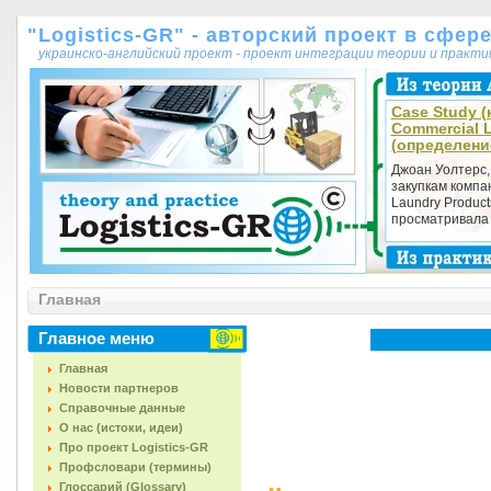
"Logistics-GR" - авторский проект в сфер
украинско-английский проект - проект интеграции теории и практ
Case Study (к
Commercial 
(определени
Джоан Уолтерс,
закупкам компа
Laundry Product
просматривала 
Главная
Главное меню
Главная
Новости партнеров
Справочные данные
О нас (истоки, идеи)
Про проект Logistics-GR
Профсловари (термины)
Глоссарий (Glossary)