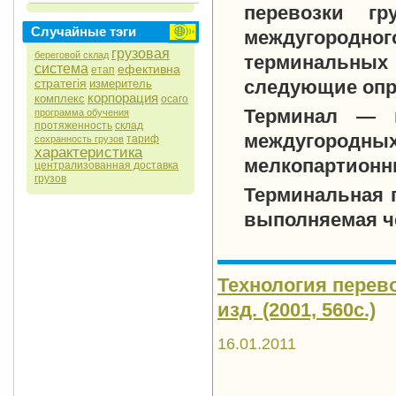
перевозки г
Случайные тэги
междугородн
грузовая
береговой склад
терминальных
система
ефективна
етап
стратегія
следующие опр
измеритель
корпорация
комплекс
осаго
Терминал
— ко
программа обучения
протяженность
склад
междугоро
тариф
сохранность грузов
характеристика
мелкопартионны
централизованная доставка
грузов
Терминальная 
выполняемая ч
Технология перево
изд. (2001, 560с.)
16.01.2011