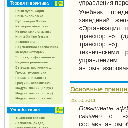
управления пере
Теория и практика
Учебник пред
Наши публикации
Наша библиотека
заведений жел
Публикации On-line
Из теории логистики
«Организация 
Из практики логистики
транспорте» (
Книги On-line (текст)
Авторефераты
транспорте»);
Нормативное обеспечение
техническими 
Методы, методики...
Эффект, эффективность...
управлением 
Научные результаты
автоматизирова
Выводы, заключения...
Грузы, грузопотоки
Показатели работы
Графики, зависимости
Основные принцип
Модули знаний (на рус)
Модули знаний (на укр)
Модули знаний (на анг)
25.10.2011
Повышение эфф
Youtube канал
связано
с тех
Транспорт (видео)
состава автомоб
Логистика (видео)