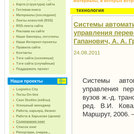
Материалы, в которых встреч
Карта (структура) сайта
Гостевая книга
технология
Материалы (последние)
Ленты новостей (RSS)
Системы автомат
RSS-лента сайта
управления перево
Реклама на сайте
Наши баннеры, логотипы
Гапанович, А. А. Гр
Наши Интернет-проекты
Правила сайта
24.08.2011
Контакты
Тэги сайта (основные)
Тэги сайта (случайные)
Поддержать проект
Системы авто
Наши проекты
управления пер
Logistics City
Тесты On-line
вузов ж.-д. тран
Case Studies (кейсы)
ред. В.И. Кова
Успешный менеджер
Работа, карьера, бизнес
Маршрут, 2006. 
Работа в Харькове (архив)
Содержание книг
Список книг
Репортажи, очерки...