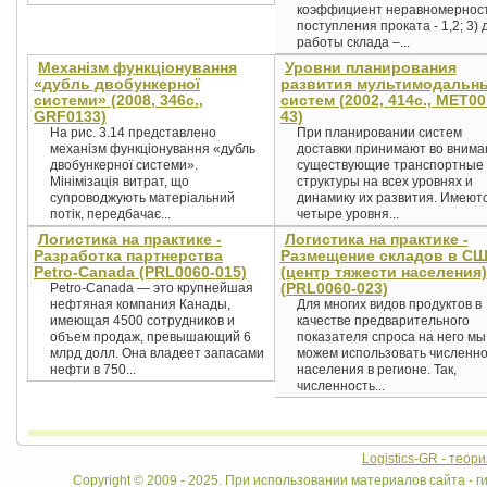
коэффициент неравномернос
поступления проката - 1,2; 3) 
работы склада –...
Механізм функціонування
Уровни планирования
«дубль двобункерної
развития мультимодальн
системи» (2008, 346с.,
систем (2002, 414с., MET00
GRF0133)
43)
На рис. 3.14 представлено
При планировании систем
механізм функціонування «дубль
доставки принимают во внима
двобункерної системи».
существующие транспортные
Мінімізація витрат, що
структуры на всех уровнях и
супроводжують матеріальний
динамику их развития. Имеют
потік, передбачає...
четыре уровня...
Логистика на практике -
Логистика на практике -
Разработка партнерства
Размещение складов в С
Petro-Canada (PRL0060-015)
(центр тяжести населения)
(PRL0060-023)
Petro-Canada — это крупнейшая
нефтяная компания Канады,
Для многих видов продуктов в
имеющая 4500 сотрудников и
качестве предварительного
объем продаж, превышающий 6
показателя спроса на него мы
млрд долл. Она владеет запасами
можем использовать численно
нефти в 750...
населения в регионе. Так,
численность...
Logistics-GR - теор
Copyright © 2009 - 2025. При использовании материалов сайта - ги