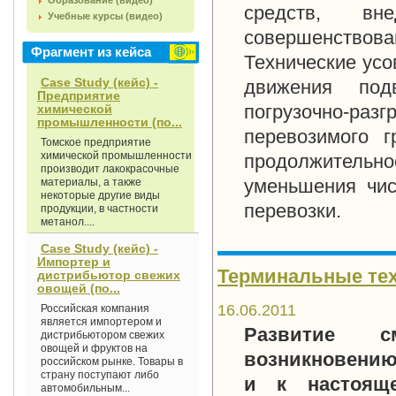
Образование (видео)
средств, вн
Учебные курсы (видео)
совершенство
Фрагмент из кейса
Технические усо
Case Study (кейс) -
движения под
Предприятие
погрузочно-разг
химической
промышленности (по...
перевозимого 
Томское предприятие
химической промышленности
продолжительно
производит лакокрасочные
уменьшения чис
материалы, а также
некоторые другие виды
перевозки.
продукции, в частности
метанол....
Case Study (кейс) -
Импортер и
Терминальные техн
дистрибьютор свежих
овощей (по...
16.06.2011
Российская компания
является импортером и
Развитие с
дистрибьютором свежих
овощей и фруктов на
возникновению
российском рынке. Товары в
страну поступают либо
и к настоящ
автомобильным...