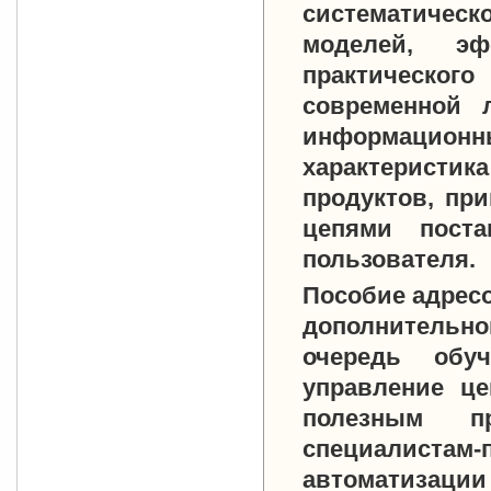
систематическ
моделей, эф
практическог
современной 
информацион
характеристи
продуктов, пр
цепями поста
пользователя.
Пособие адресо
дополнительно
очередь обу
управление це
полезным п
специалист
автоматизации