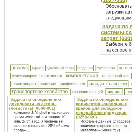
(1027-006)
Обосновать
загрузки ав
следующим.
Задача по
системы ск
затрат (000
Выберите б
на основе п
airways
вагон
богданов
буксировка
supplier
адаптивний салон
комплектация
железнодорожная статистика
консольный кран
складська логістик
объем закупок
описание
профессионал
транспортное хозяйство
інн
ширина
хранение овощей
Задача по определению
Задача по определению
доходности на активы
количества консольных
(логистика) (0060-001)
кранов для складской
переработки продукции
Компания J. Mitchell в настоящее
(0258-026)
время имеет объем продаж 10
млн. ф. ст. в год, а уровень ее
Исходные данные: 1) годовое
запасов составляет 25% объема
количество проката черных
продаж....
металлов — 50000 т; 2)