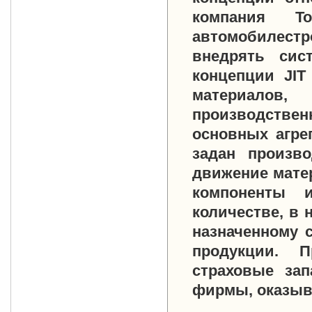
компания T
автомобилест
внедрять сис
концепции JIT
материалов
производстве
основных агрег
задан произво
движение матер
компоненты 
количестве, в 
назначенному 
продукции. 
страховые за
фирмы, оказыв