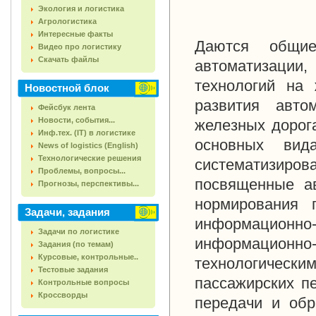
Экология и логистика
Агрологистика
Интересные факты
Даются общие
Видео про логистику
Скачать файлы
автоматизаци
технологий на 
Новостной блок
развития авто
Фейсбук лента
Новости, события...
железных дорог
Инф.тех. (IT) в логистике
основных вид
News of logistics (English)
Технологические решения
систематизир
Проблемы, вопросы...
посвященные ав
Прогнозы, перспективы...
нормирования п
Задачи, задания
информацион
Задачи по логистике
информационно
Задания (по темам)
Курсовые, контрольные..
технологичес
Тестовые задания
пассажирских п
Контрольные вопросы
Кроссворды
передачи и обр