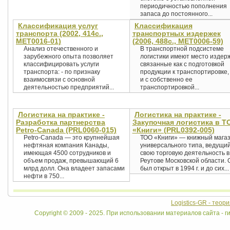
периодичностью пополнения
запаса до постоянного...
Классификация услуг
Классификация
транспорта (2002, 414с.,
транспортных издержек
MET0016-01)
(2006, 488с., MET0006-59)
Анализ отечественного и
В транспортной подсистеме
зарубежного опыта позволяет
логистики имеют место издерж
классифицировать услуги
связанные как с подготовкой
транспорта: - по признаку
продукции к транспортировке,
взаимосвязи с основной
и с собственно ее
деятельностью предприятий...
транспортировкой...
Логистика на практике -
Логистика на практике -
Разработка партнерства
Закупочная логистика в Т
Petro-Canada (PRL0060-015)
«Книги» (PRL0392-005)
Petro-Canada — это крупнейшая
ТОО «Книги» — книжный мага
нефтяная компания Канады,
универсального типа, ведущи
имеющая 4500 сотрудников и
свою торговую деятельность в 
объем продаж, превышающий 6
Реутове Московской области. 
млрд долл. Она владеет запасами
был открыт в 1994 г. и до сих...
нефти в 750...
Logistics-GR - теор
Copyright © 2009 - 2025. При использовании материалов сайта - ги