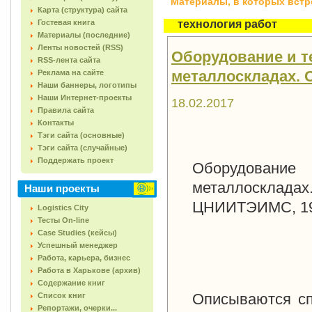
Материалы, в которых встреч
Карта (структура) сайта
Гостевая книга
технология работ
Материалы (последние)
Ленты новостей (RSS)
Оборудование и т
RSS-лента сайта
металлоскладах. Си
Реклама на сайте
Наши баннеры, логотипы
Наши Интернет-проекты
18.02.2017
Правила сайта
Контакты
Тэги сайта (основные)
Тэги сайта (случайные)
Поддержать проект
Оборудовани
металлосклад
Наши проекты
ЦНИИТЭИМС, 197
Logistics City
Тесты On-line
Case Studies (кейсы)
Успешный менеджер
Работа, карьера, бизнес
Работа в Харькове (архив)
Содержание книг
Описываются сп
Список книг
Репортажи, очерки...