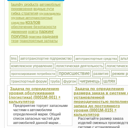
laundry products
автомобільні
перевезення
водные пути
гибка стратегия
грузовладелец
грузовые автотранспортные
козлов
средства
обеспечение безопасности
паркинг
движения
освіта
покупка
раднаев
практика
тези
транспортные затраты
аль
tms
автотранспортне підприємство
автотранспортные средства
логистическ
комплексное управление
логистическая деятельность
происшествие
режим 
развитие
прогнозирование потребности
шлях
чигринець
фургон
транспортный форум
труба
Задача по определению
Задача по определению
уровня обслуживания
размера заказа в системе 
(логистика) (0001М-001) +
установленной
калькулятор
периодичностью пополне
запаса до постоянного
Предприятие торгует запасными
уровня (0001М-015) +
частями к автомобилям
калькулятор
определенной марки. Общий
список запасных частей для
Рассчитайте размер заказа
автомобилей данной марки...
изделий смежных производств
системе с установленной