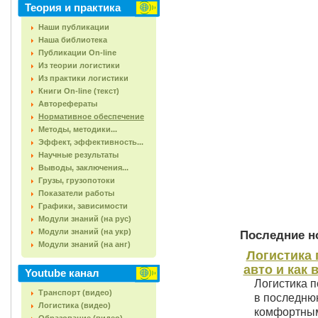
Теория и практика
Наши публикации
Наша библиотека
Публикации On-line
Из теории логистики
Из практики логистики
Книги On-line (текст)
Авторефераты
Нормативное обеспечение
Методы, методики...
Эффект, эффективность...
Научные результаты
Выводы, заключения...
Грузы, грузопотоки
Показатели работы
Графики, зависимости
Модули знаний (на рус)
Модули знаний (на укр)
Последние но
Модули знаний (на анг)
Логистика 
авто и как 
Youtube канал
Логистика п
Транспорт (видео)
в последнюю
Логистика (видео)
комфортным 