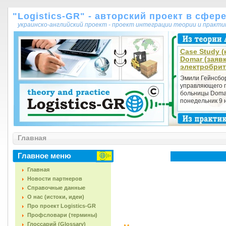
"Logistics-GR" - авторский проект в сфер
украинско-английский проект - проект интеграции теории и практ
Case Study (
Domar (заявк
электробри
Эмили Гейнсбо
управля­ющего 
больницы Domar
понедельник 9 н
Главная
Главное меню
Главная
Новости партнеров
Справочные данные
О нас (истоки, идеи)
Про проект Logistics-GR
Профсловари (термины)
Глоссарий (Glossary)