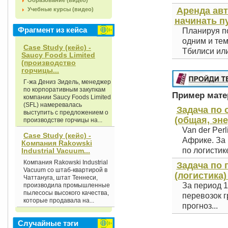
Образование (видео)
Аренда авт
Учебные курсы (видео)
начинать п
Фрагмент из кейса
Планируя по
одним и тем
Case Study (кейс) -
Тбилиси или
Saucy Foods Limited
(производство
горчицы...
Г-жа Дениз Зидель, менеджер
по корпоративным закупкам
Пример матер
компании Saucy Foods Limited
(SFL) намеревалась
Задача по
выступить с предложением о
(общая, эне
производстве горчицы на...
Van der Per
Case Study (кейс) -
Африке. За
Компания Rakowski
по логистике,
Industrial Vacuum...
Компания Rakowski Industrial
Задача по 
Vacuum со штаб-квартирой в
(логистика)
Чаттануга, штат Теннеси,
За период 1
производила промышленные
пылесосы высокого качества,
перевозок г
которые продавала на...
прогноз...
Случайные тэги