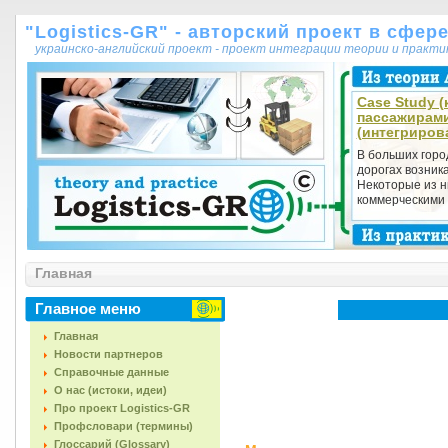
"Logistics-GR" - авторский проект в сфер
украинско-английский проект - проект интеграции теории и практ
Case Study (
пассажирам
(интегриров
В больших горо
дорогах возник
Некоторые из н
коммерческими т
Главная
Главное меню
Главная
Новости партнеров
Справочные данные
О нас (истоки, идеи)
Про проект Logistics-GR
Профсловари (термины)
Глоссарий (Glossary)