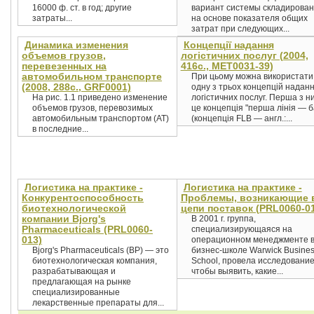
16000 ф. ст. в год; другие
вариант системы складирова
затраты...
на основе показателя общих
затрат при следующих...
Динамика изменения
Концепції надання
объемов грузов,
логістичних послуг (2004,
перевезенных на
416с., MET0031-39)
автомобильном транспорте
При цьому можна використати
(2008, 288с., GRF0001)
одну з трьох концепцій надан
На рис. 1.1 приведено изменение
логістичних послуг. Перша з н
объемов грузов, перевозимых
це концепція "перша лінія — б
автомобильным транспортом (AT)
(концепція FLB — англ.:...
в последние...
Логистика на практике -
Логистика на практике -
Конкурентоспособность
Проблемы, возникающие 
биотехнологической
цепи поставок (PRL0060-0
компании Bjorg's
В 2001 г. группа,
Pharmaceuticals (PRL0060-
специализирующаяся на
013)
операционном менеджменте 
Bjorg's Pharmaceuticals (BP) — это
бизнес-школе Warwick Busine
биотехнологическая компания,
School, провела исследование
разрабатывающая и
чтобы выявить, какие...
предлагающая на рынке
специализированные
лекарственные препараты для...