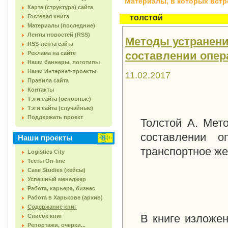
Материалы, в которых встреч
Карта (структура) сайта
Гостевая книга
толстой
Материалы (последние)
Ленты новостей (RSS)
Методы устранени
RSS-лента сайта
составлении опера
Реклама на сайте
Наши баннеры, логотипы
Наши Интернет-проекты
11.02.2017
Правила сайта
Контакты
Тэги сайта (основные)
Тэги сайта (случайные)
Поддержать проект
Толстой А. Мет
составлении о
Наши проекты
транспортное же
Logistics City
Тесты On-line
Case Studies (кейсы)
Успешный менеджер
Работа, карьера, бизнес
Работа в Харькове (архив)
Содержание книг
В книге изложе
Список книг
Репортажи, очерки...