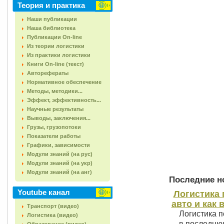
Теория и практика
Наши публикации
Наша библиотека
Публикации On-line
Из теории логистики
Из практики логистики
Книги On-line (текст)
Авторефераты
Нормативное обеспечение
Методы, методики...
Эффект, эффективность...
Научные результаты
Выводы, заключения...
Грузы, грузопотоки
Показатели работы
Графики, зависимости
Модули знаний (на рус)
Модули знаний (на укр)
Модули знаний (на анг)
Последние но
Youtube канал
Логистика 
авто и как 
Транспорт (видео)
Логистика п
Логистика (видео)
в последнюю