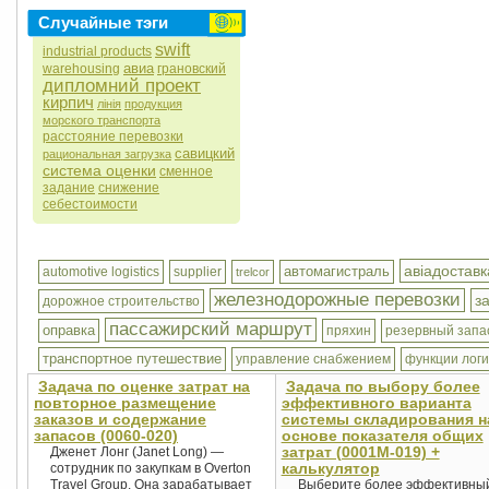
Случайные тэги
swift
industrial products
авиа
warehousing
грановский
дипломний проект
кирпич
лінія
продукция
морского транспорта
расстояние перевозки
савицкий
рациональная загрузка
система оценки
сменное
задание
снижение
себестоимости
авіадоставк
автомагистраль
automotive logistics
supplier
trelcor
железнодорожные перевозки
з
дорожное строительство
пассажирский маршрут
оправка
пряхин
резервный запа
транспортное путешествие
управление снабжением
функции логи
Задача по оценке затрат на
Задача по выбору более
повторное размещение
эффективного варианта
заказов и содержание
системы складирования н
запасов (0060-020)
основе показателя общих
затрат (0001М-019) +
Дженет Лонг (Janet Long) —
калькулятор
сотрудник по закупкам в Overton
Travel Group. Она зарабатывает
Выберите более эффективны