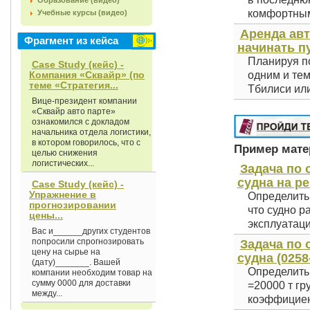
Образование (видео)
комфортным 
Учебные курсы (видео)
Аренда авт
Фрагмент из кейса
начинать п
Планируя по
Case Study (кейс) -
Компания «Сквайр» (по
одним и тем
теме «Стратегия...
Тбилиси или
Вице-президент компании
«Сквайр авто парте»
ознакомился с докладом
начальника отдела логистики,
в котором говорилось, что с
Пример матер
целью снижения
логистических...
Задача по
судна на ре
Case Study (кейс) -
Упражнение в
Определить 
прогнозировании
что судно р
цены...
эксплуатаци
Вас и______других студентов
попросили спрогнозировать
Задача по
цену на сырье на
судна (0258
(дату)_______. Вашей
Определить
компании необходим товар на
сумму 0000 для доставки
=20000 т гр
между...
коэффициент