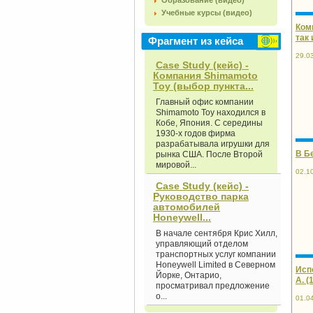
Образование (видео)
Учебные курсы (видео)
Ком
так 
Фрагмент из кейса
29.0
Case Study (кейс) -
Компания Shimamoto
Toy (выбор пункта...
Главный офис компании
Shimamoto Toy находился в
Кобе, Япония. С середины
1930-х годов фирма
разрабатывала игрушки для
В Б
рынка США. После Второй
мировой...
02.1
Case Study (кейс) -
Руководство парка
автомобилей
Honeywell...
В начале сентября Крис Хилл,
управляющий отделом
транспортных услуг компании
Honeywell Limited в Северном
Исп
Йорке, Онтарио,
А. (
просматривал предложение
о...
01.0