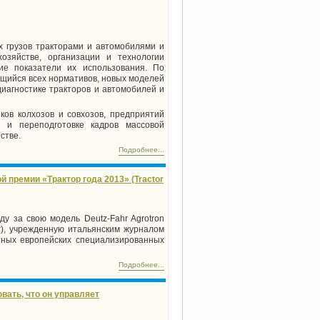
х грузов тракторами и автомобилями и
хозяйстве, организации и технологии
кие показатели их использования. По
щийся всех нормативов, новых моделей
диагностике тракторов и автомобилей и
ков колхозов и совхозов, предприятий
 и переподготовке кадров массовой
стве.
Подробнее...
 премии «Трактор года 2013» (Tractor
у за свою модель Deutz-Fahr Agrotron
ar), учрежденную итальянским журналом
тных европейских специализированных
Подробнее...
вать, что он управляет