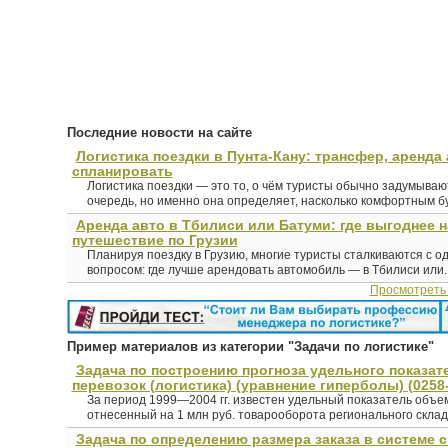
Последние новости на сайте
Логистика поездки в Пунта-Кану: трансфер, аренда 
спланировать
Логистика поездки — это то, о чём туристы обычно задумыва
очередь, но именно она определяет, насколько комфортным буд
Аренда авто в Тбилиси или Батуми: где выгоднее 
путешествие по Грузии
Планируя поездку в Грузию, многие туристы сталкиваются с о
вопросом: где лучше арендовать автомобиль — в Тбилиси или..
Просмотреть
Пример материалов из категории "Задачи по логистике"
Задача по построению прогноза удельного показат
перевозок (логистика) (уравнение гиперболы) (0258
За период 1999—2004 гг. известен удельный показатель объе
отнесенный на 1 млн руб. товарооборота регионального склада
Задача по определению размера заказа в системе 