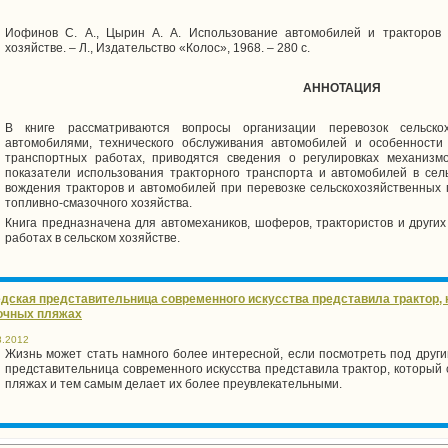
Иофинов С. А., Цырин А. А. Использование автомобилей и тракторов 
хозяйстве. – Л., Издательство «Колос», 1968. – 280 с.
АННОТАЦИЯ
В книге рассматриваются вопросы организации перевозок сельско
автомобилями, технического обслуживания автомобилей и особенности
транспортных работах, приводятся сведения о регулировках механизмов
показатели использования тракторного транспорта и автомобилей в сел
вождения тракторов и автомобилей при перевозке сельскохозяйственных 
топливно-смазочного хозяйства.
Книга предназначена для автомехаников, шоферов, трактористов и других
работах в сельском хозяйстве.
дская представительница современного искусства представила трактор, 
очных пляжах
8.2012
Жизнь может стать намного более интересной, если посмотреть под друг
представительница современного искусства представила трактор, который
пляжах и тем самым делает их более преувлекательными.