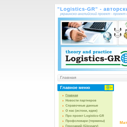
"Logistics-GR" - авторс
украинско-английский проект - проек
Главная
Главное меню
Главная
Новости партнеров
Справочные данные
О нас (истоки, идеи)
Про проект Logistics-GR
Профсловари (термины)
Мат
Глоссарий (Glossary)