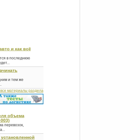
авто и как всё
ются в последнюю
ет...
начинать
дним и тем же
.
 все материалы раздела
еля объема
-003)
ма перевозок,
...
с установленной