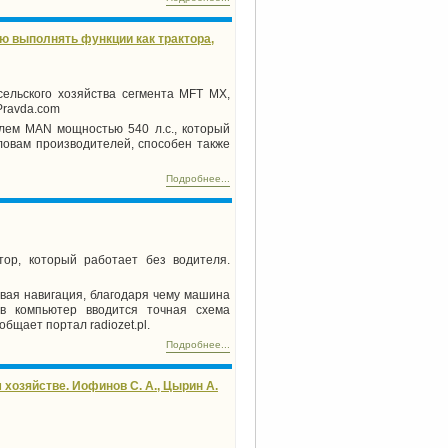
 выполнять функции как трактора,
ельского хозяйства сегмента MFT MX,
Pravda.com
телем MAN мощностью
540 л
.с., который
ловам производителей, способен также
Подробнее...
тор, который работает без водителя.
овая навигация, благодаря чему машина
в компьютер вводится точная схема
бщает портал radiozet.pl.
Подробнее...
хозяйстве. Иофинов С. А., Цырин А.