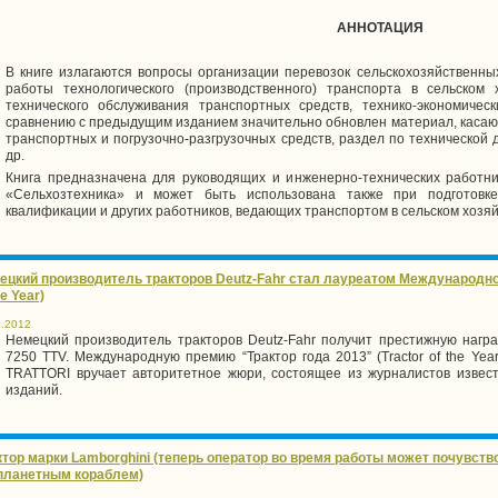
АННОТАЦИЯ
В книге излагаются вопросы организации перевозок сельскохозяйственны
работы технологического (производственного) транспорта в сельском 
технического обслуживания транспортных средств, технико-экономичес
сравнению с предыдущим изданием значительно обновлен материал, касаю
транспортных и погрузочно-разгрузочных средств, раздел по технической 
др.
Книга предназначена для руководящих и инженерно-технических работни
«Сельхозтехника» и может быть использована также при подготовке
квалификации и других работников, ведающих транспортом в сельском хозяй
ецкий производитель тракторов Deutz-Fahr стал лауреатом Международной
he Year)
1.2012
Немецкий производитель тракторов Deutz-Fahr получит престижную наград
7250 TTV. Международную премию “Трактор года
2013”
(Tractor of the Ye
TRATTORI вручает авторитетное жюри, состоящее из журналистов извес
изданий.
ктор марки Lamborghini (теперь оператор во время работы может почувство
планетным кораблем)