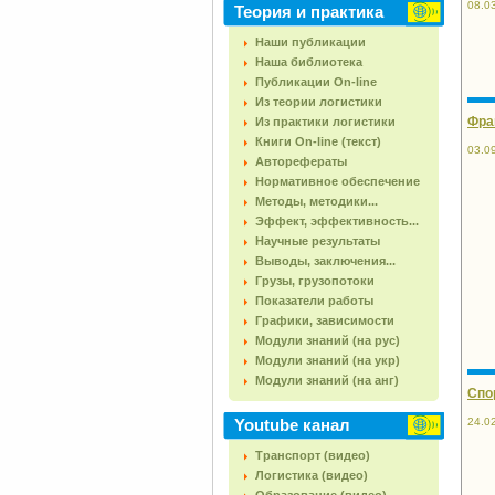
08.0
Теория и практика
Наши публикации
Наша библиотека
Публикации On-line
Из теории логистики
Фра
Из практики логистики
Книги On-line (текст)
03.0
Авторефераты
Нормативное обеспечение
Методы, методики...
Эффект, эффективность...
Научные результаты
Выводы, заключения...
Грузы, грузопотоки
Показатели работы
Графики, зависимости
Модули знаний (на рус)
Модули знаний (на укр)
Модули знаний (на анг)
Спо
24.0
Youtube канал
Транспорт (видео)
Логистика (видео)