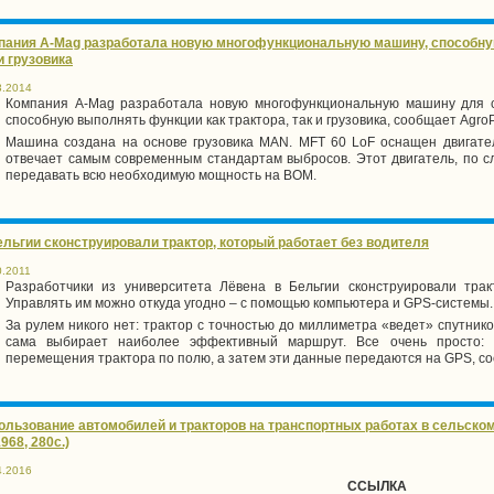
пания A-Mag разработала новую многофункциональную машину, способную
и грузовика
3.2014
Компания A-Mag разработала новую многофункциональную машину для с
способную выполнять функции как трактора, так и грузовика, сообщает Agro
Машина создана на основе грузовика MAN. MFT 60 LoF оснащен двига
отвечает самым современным стандартам выбросов. Этот двигатель, по с
передавать всю необходимую мощность на ВОМ.
ельгии сконструировали трактор, который работает без водителя
0.2011
Разработчики из университета Лёвена в Бельгии сконструировали трак
Управлять им можно откуда угодно – с помощью компьютера и GPS-системы.
За рулем никого нет: трактор с точностью до миллиметра «ведет» спутник
сама выбирает наиболее эффективный маршрут. Все очень просто: 
перемещения трактора по полю, а затем эти данные передаются на GPS, соо
ользование автомобилей и тракторов на транспортных работах в сельском 
1968, 280с.)
4.2016
ССЫЛКА