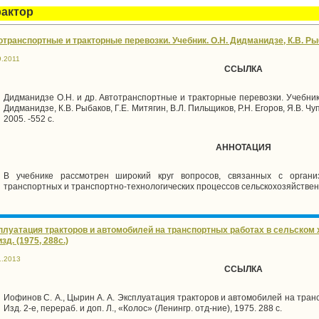
рактор
транспортные и тракторные перевозки. Учебник. О.Н. Дидманидзе, К.В. Рыбак
9.2011
ССЫЛКА
Дидманидзе О.Н. и др. Автотранспортные и тракторные перевозки. Учебник 
Дидманидзе, К.В. Рыбаков, Г.Е. Митягин, В.Л. Пильщиков, Р.Н. Егоров, Я.В. Ч
2005. -552 с.
АННОТАЦИЯ
В учебнике рассмотрен широкий круг вопросов, связанных с органи
транспортных и транспортно-технологических процессов сельскохозяйстве
плуатация тракторов и автомобилей на транспортных работах в сельском х
изд. (1975, 288с.)
1.2013
ССЫЛКА
Иофинов С. А., Цырин А. А. Эксплуатация тракторов и автомобилей на тран
Изд. 2-е, перераб. и доп. Л., «Колос» (Ленингр. отд-ние), 1975. 288 с.