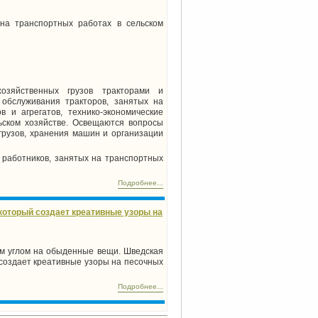
на транспортных работах в сельском
хозяйственных грузов тракторами и
 обслуживания тракторов, занятых на
 и агрегатов, технико-экономические
ьском хозяйстве. Освещаются вопросы
грузов, хранения машин и организации
 работников, занятых на транспортных
Подробнее...
который создает креативные узоры на
им углом на обыденные вещи. Шведская
 создает креативные узоры на песочных
Подробнее...