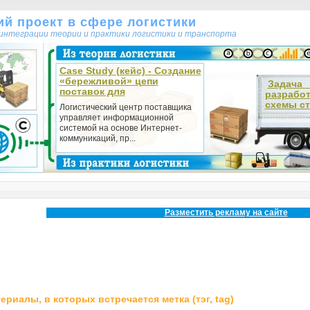
кий проект в сфере логистики
т интеграции теории и практики логистики и транспорта
Case Study (кейс) - Создание
«бережливой» цепи
Зада
поставок для
разрабо
схемы ст
Логистический центр поставщика
управляет информационной
системой на основе Интернет-
коммуникаций, пр...
Разместить рекламу на сайте
ериалы, в которых встречается метка (тэг, tag)