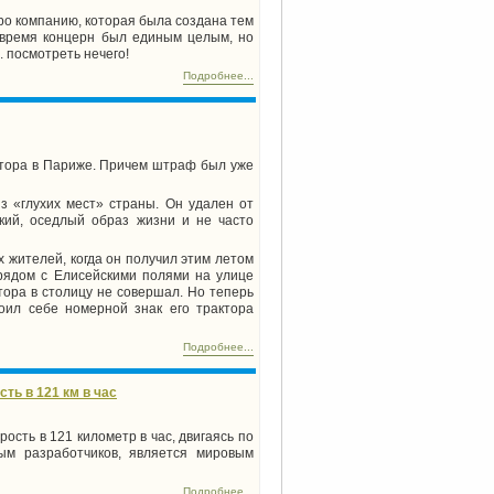
ро компанию, которая была создана тем
 время концерн был единым целым, но
A. посмотреть нечего!
Подробнее...
ктора в Париже. Причем штраф был уже
з «глухих мест» страны. Он удален от
кий, оседлый образ жизни и не часто
 жителей, когда он получил этим летом
рядом с Елисейскими полями на улице
ора в столицу не совершал. Но теперь
воил себе номерной знак его трактора
Подробнее...
ть в 121 км в час
орость в
121 километр
в час, двигаясь по
ым разработчиков, является мировым
Подробнее...