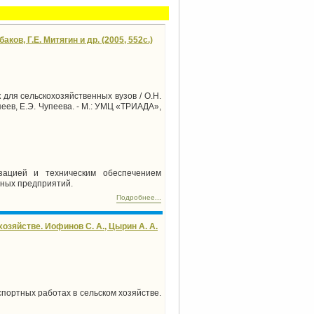
ов, Г.Е. Митягин и др. (2005, 552с.)
для сельскохозяйственных вузов / О.Н.
упеев, Е.Э. Чупеева. - М.: УМЦ «ТРИАДА»,
зацией и техническим обеспечением
нных предприятий.
Подробнее...
озяйстве. Иофинов С. А., Цырин А. А.
спортных работах в сельском хозяйстве.