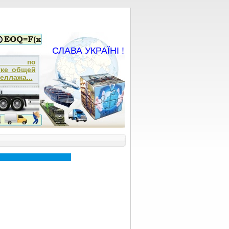
СЛАВА УКРАЇНІ !
ча по
тке общей
еллажа...