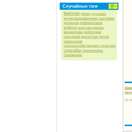
Случайные тэги
brenner
mines
грузовики
интегрированная система
лабораторна
кузнецов
робіота
логистика фирмы
механизмы
небезпека
поток
поездной диспетчер
самсонов
сельскохозяйственная статистика
способы
техническое
снабжение
Шве
пес
16.0