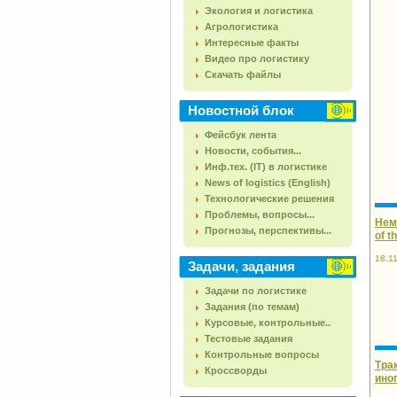
Экология и логистика
Агрологистика
Интересные факты
Видео про логистику
Скачать файлы
Новостной блок
Фейсбук лента
Новости, события...
Инф.тех. (IT) в логистике
News of logistics (English)
Технологические решения
Проблемы, вопросы...
Нем
Прогнозы, перспективы...
of t
18.1
Задачи, задания
Задачи по логистике
Задания (по темам)
Курсовые, контрольные..
Тестовые задания
Контрольные вопросы
Тра
Кроссворды
ино