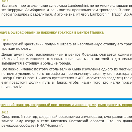
3.2013
Все знают про итальянские суперкары Lamborghini, но не многие слышали п
же Ферруччо Ламборгини и занимается производством тракторов. В свое
потом пришлось разделиться. И это не значит что у Lamborghini Trattori S.p.
нцуза оштрафовали за парковку трактора в центре Парижа
9.2011
Французский крестьянин получил штраф за неоплаченную стоянку его тра
третьим по счету.
Департамент Крез, расположенный в центре Франции, считается одним и
«большой цивилизации», а значительная часть его жителей ведет сельс
выбирается в столицу и большие города.
Возможно, именно поэтому столь велико было изумление одного из местных
по почте уведомление о штрафе за неоплаченную стоянку его трактора 
Фобур Сент-Оноре. Никакого путешествия в
400 километров
владелец тракт
ему предстоит долгий путь в Париж, чтобы найти того, кто нагло прис
novonews.lv.
ртивный трактор, созданный ростовскими инженерами, смог развить скорос
2.2012
Спортивный трактор, созданный ростовскими инженерами, смог развить ск
замерзшему озеру в селе Киселево Ростовской области. Это, по данн
рекордом, сообщает РИА "Новости".