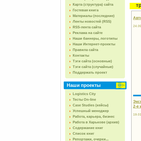
Карта (структура) сайта
т
Гостевая книга
Материалы (последние)
Авто
Ленты новостей (RSS)
24.0
RSS-лента сайта
Реклама на сайте
Наши баннеры, логотипы
Наши Интернет-проекты
Правила сайта
Контакты
Тэги сайта (основные)
Тэги сайта (случайные)
Поддержать проект
Наши проекты
Logistics City
Тесты On-line
Экс
Case Studies (кейсы)
2-е 
Успешный менеджер
19.0
Работа, карьера, бизнес
Работа в Харькове (архив)
Содержание книг
Список книг
Репортажи, очерки...