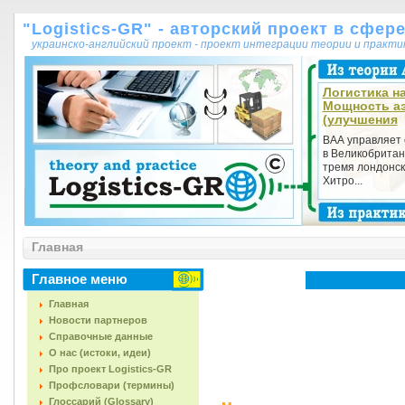
"Logistics-GR" - авторский проект в сфер
украинско-английский проект - проект интеграции теории и практ
Логистика на
Мощность а
(улучшения
ВАА управляет
в Великобритан
тремя лондонск
Хитро...
Главная
Главное меню
Главная
Новости партнеров
Справочные данные
О нас (истоки, идеи)
Про проект Logistics-GR
Профсловари (термины)
Глоссарий (Glossary)