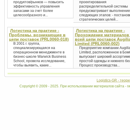
продуктов/рынков — повысить
проектирования
эффективность управления
распределительной системы
запасами за счет более
предусматривает выполнение
целесообразного и...
следующих этапов: - постанов
стратегических целей...
Логистика на практике -
Логистика на практике -
Проблемы, возникающие в
Прохождение материалов
цепи поставок (PRL0060-018)
всей цепи поставок Augili
Limited (PRL0060-002)
В 2001 г. группа,
специализирующаяся на
Предприятие компании Augill
операционном менеджменте в
Limited, расположенное в Бом
бизнес-школе Warwick Business
выпускает широкий ассортим
School, провела исследование,
простой одежды и нижнего бе
чтобы выявить, какие...
Процесс производства...
Logistics-GR - теор
Copyright © 2009 - 2025. При использовании материалов сайта - ги