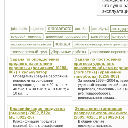
что судно р
эксплуатаци
shimamoto
автодор
logistics
juice balls
автобан
автобусы
контейнер
грузовой терминал
дорожные происшествия
контрейл
поради
пассажирская автостанция
работа железнодорожного транспорт
тяжеловесный груз
уборочные работы
управление перевозк
Задача по определению
Задача по построению
среднего расстояния
прогноза удельного
перевозки (логистика) (0258-
показателя объема перев
007) + калькулятор
(логистика) (уравнение
гиперболы) (0258-003)
Определить среднее расстояние
перевозки на основании
За период 1999—2004 гг. изве
следующих данных: = 20 тыс. т; =
удельный показатель объема
40 тыс. т; = 30 тыс. т; = 10 тыс. т; =
перевозок, отнесенный на 1 м
10 км; =...
руб. товарооборота
регионального склада...
Классификация продуктов
Этапы проектирования
(рынков) (2002, 512с.,
распределительной сист
MET0022-28)
(2005, 432с., MET0028-15)
Классификация продуктов
В общем случае
(рынков). Цель классификации
последовательность