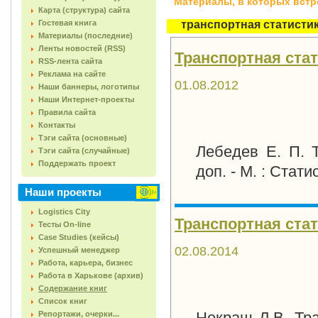
Материалы, в которых встреч
Карта (структура) сайта
Гостевая книга
транспортная статисти
Материалы (последние)
Ленты новостей (RSS)
Транспортная стати
RSS-лента сайта
Реклама на сайте
01.08.2012
Наши баннеры, логотипы
Наши Интернет-проекты
Правила сайта
Контакты
Тэги сайта (основные)
Лебедев Е. П. Т
Тэги сайта (случайные)
Поддержать проект
доп. - М. : Статис
Наши проекты
Logistics City
Транспортная стати
Тесты On-line
Case Studies (кейсы)
02.08.2014
Успешный менеджер
Работа, карьера, бизнес
Работа в Харькове (архив)
Содержание книг
Список книг
Некраш Л.В. Тра
Репортажи, очерки...