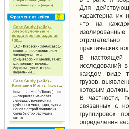
Образование (видео)
Учебные курсы (видео)
Для действующ
характерна их н
Фрагмент из кейса
что на каждо
Case Study (кейс) -
изолированные
Хлебобулочные и
кондитерские изделия
отрицательн
(по...
ЗАО «Кстовский хлебозавод»
практических во
является производителем
хлебобулочных и
В настоящей 
кондитерских изделий, таких
как: пряники, печенье,
исследований в
баранки, сушки, вафли,
каждом виде т
вафельные...
грузов, выявлен
Case Study (кейс) -
Компания Mom's Tacos...
которым должны 
Компания Mom's Tacos (tacos
— свернутая маисовая
В частности, п
лепешка с начинкой из
связанных с но
рубленого мяса, сыра, лука и
бобов с острой подливой)
группировок по
была быстро растущей
сетью...
определения вес