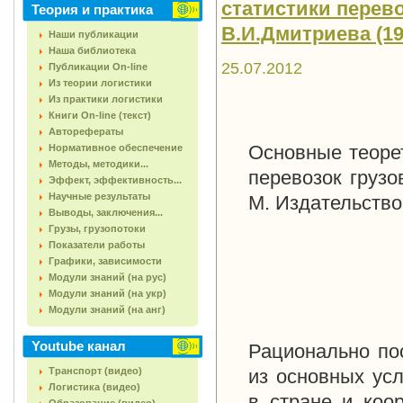
статистики перево
Теория и практика
В.И.Дмитриева (196
Наши публикации
Наша библиотека
25.07.2012
Публикации On-line
Из теории логистики
Из практики логистики
Книги On-line (текст)
Авторефераты
Основные теоре
Нормативное обеспечение
Методы, методики...
перевозок грузо
Эффект, эффективность...
Научные результаты
М. Издательство 
Выводы, заключения...
Грузы, грузопотоки
Показатели работы
Графики, зависимости
Модули знаний (на рус)
Модули знаний (на укр)
Модули знаний (на анг)
Youtube канал
Рационально по
Транспорт (видео)
из основных ус
Логистика (видео)
в стране и коо