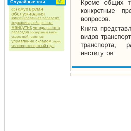
Кроме общих те
Случайные тэги
время
амур
конкретные пр
gps
обслуживания
вопросов.
комбинированная перевозка
кружалина
лебединська
майбутнє
Книга представл
методы расчета
пересадка
посадочный талон
видов транспорт
скоростной транспорт
управление складом
харас
транспорта, 
экспортный груз
человек
институтов.