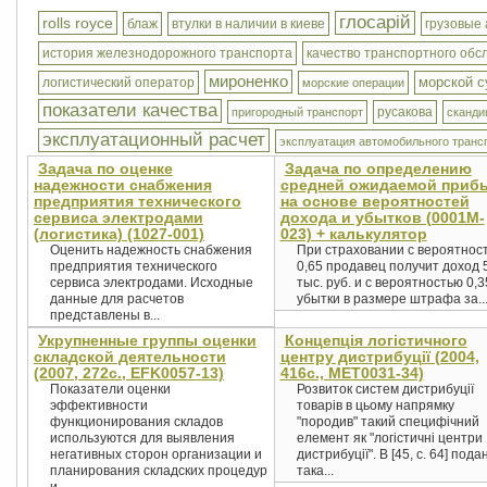
глосарій
rolls royce
блаж
втулки в наличии в киеве
грузовые
история железнодорожного транспорта
качество транспортного обс
мироненко
морской с
логистический оператор
морские операции
показатели качества
русакова
пригородный транспорт
сканди
эксплуатационный расчет
эксплуатация автомобильного транс
Задача по оценке
Задача по определению
надежности снабжения
средней ожидаемой приб
предприятия технического
на основе вероятностей
сервиса электродами
дохода и убытков (0001M-
(логистика) (1027-001)
023) + калькулятор
Оценить надежность снабжения
При страховании с вероятнос
предприятия технического
0,65 продавец получит доход 
сервиса электродами. Исходные
тыс. руб. и с вероятностью 0,3
данные для расчетов
убытки в размере штрафа за..
представлены в...
Укрупненные группы оценки
Концепція логістичного
складской деятельности
центру дистрибуції (2004,
(2007, 272c., EFK0057-13)
416с., MET0031-34)
Показатели оценки
Розвиток систем дистрибуції
эффективности
товарів в цьому напрямку
функционирования складов
"породив" такий специфічний
используются для выявления
елемент як "логістичні центри
негативных сторон организации и
дистрибуції". В [45, с. 64] пода
планирования складских процедур
така...