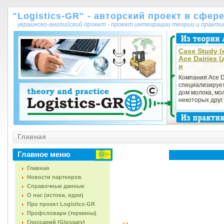
"Logistics-GR" - авторский проект в сфер
украинско-английский проект - проект интеграции теории и практ
Case Study (
Асе Dairies 
и
Компания Асе D
специализирует
дом молока, мо
некоторых друг..
Главная
Главное меню
Главная
Новости партнеров
Справочные данные
О нас (истоки, идеи)
Про проект Logistics-GR
Профсловари (термины)
Глоссарий (Glossary)