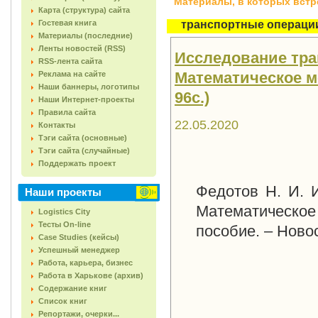
Материалы, в которых встреч
Карта (структура) сайта
Гостевая книга
транспортные операци
Материалы (последние)
Ленты новостей (RSS)
Исследование тран
RSS-лента сайта
Математическое м
Реклама на сайте
Наши баннеры, логотипы
96с.)
Наши Интернет-проекты
Правила сайта
22.05.2020
Контакты
Тэги сайта (основные)
Тэги сайта (случайные)
Поддержать проект
Федотов Н. И. И
Наши проекты
Математическое
Logistics City
Тесты On-line
пособие. – Ново
Case Studies (кейсы)
Успешный менеджер
Работа, карьера, бизнес
Работа в Харькове (архив)
Содержание книг
Список книг
Репортажи, очерки...