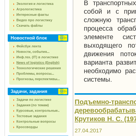
В транспортных
Экология и логистика
Агрологистика
собой и с при
Интересные факты
сложную транс
Видео про логистику
Скачать файлы
процесса обра
элементе сис
Новостной блок
выходящего по
Фейсбук лента
Новости, события...
движения пото
Инф.тех. (IT) в логистике
варианта разви
News of logistics (English)
Технологические решения
необходимо рас
Проблемы, вопросы...
системы.
Прогнозы, перспективы...
Задачи, задания
Задачи по логистике
Подъемно-транспо
Задания (по темам)
деревообрабатыв
Курсовые, контрольные..
Тестовые задания
Крутиков Н. С. (197
Контрольные вопросы
Кроссворды
27.04.2017