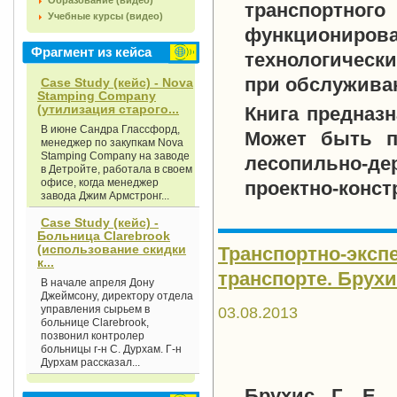
Образование (видео)
транспортного
Учебные курсы (видео)
функциониро
Фрагмент из кейса
технологически
при обслуживан
Case Study (кейс) - Nova
Stamping Company
(утилизация старого...
Книга предназн
В июне Сандра Глассфорд,
Может быть по
менеджер по закупкам Nova
Stamping Company на заводе
лесопильно-
в Детройте, работала в своем
офисе, когда менеджер
проектно-конст
завода Джим Армстронг...
Case Study (кейс) -
Больница Clarebrook
(использование скидки
Транспортно-эксп
к...
транспорте. Брухис 
В начале апреля Дону
Джеймсону, директору отдела
управления сырьем в
03.08.2013
больнице Clarebrook,
позвонил контролер
больницы г-н С. Дурхам. Г-н
Дурхам рассказал...
Брухис Г. Е. 