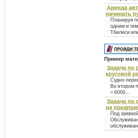
Аренда авт
начинать п
Планируя по
одним и тем
Тбилиси или
Пример матер
Задача по 
круговой р
Судно перев
Во втором п
= 6000...
Задача по
на предприя
Под заявкой
Обслуживани
обслуживани