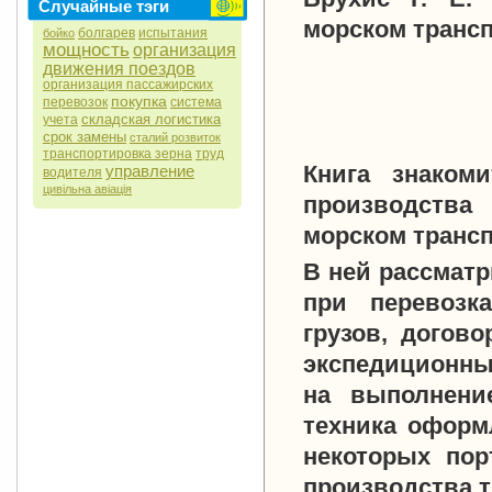
Случайные тэги
морском транспо
болгарев
испытания
бойко
мощность
организация
движения поездов
организация пассажирских
покупка
перевозок
система
складская логистика
учета
срок замены
сталий розвиток
транспортировка зерна
труд
Книга знаком
управление
водителя
цивільна авіація
производства 
морском трансп
В ней рассмат
при перевозк
грузов, догов
экспедиционны
на выполнени
техника оформ
некоторых по
производства 