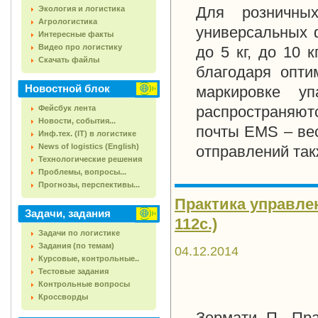
Для розничны
Экология и логистика
Агрологистика
универсальных 
Интересные факты
Видео про логистику
до
5 кг
, до
10 кг
Скачать файлы
благодаря опти
Новостной блок
маркировке у
распространяют
Фейсбук лента
Новости, события...
почты EMS – ве
Инф.тех. (IT) в логистике
News of logistics (English)
отправлений та
Технологические решения
Проблемы, вопросы...
Прогнозы, перспективы...
Практика управлен
Задачи, задания
112с.)
Задачи по логистике
Задания (по темам)
04.12.2014
Курсовые, контрольные..
Тестовые задания
Контрольные вопросы
Кроссворды
Зермати П. Пра