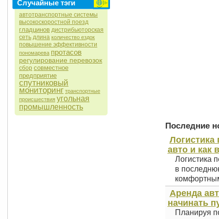
Случайные тэги
автотранспортные системы
высокоскоростной поезд
гладцинов
дистрибьюторская
сеть
длина
количество ездок
повышение эффективности
протасов
пономарева
регулирование перевозок
совместное
сбор
предприятие
спутниковый
мониторинг
транспортные
угольная
происшествия
промышленность
Последние но
Логистика 
авто и как 
Логистика п
в последнюю
комфортным 
Аренда авт
начинать п
Планируя по