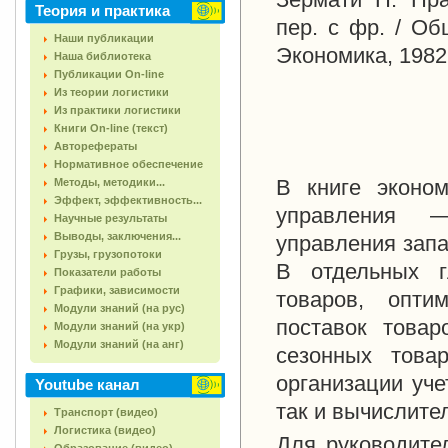
Теория и практика
пер. с фр. / Об
Наши публикации
Экономика, 1982
Наша библиотека
Публикации On-line
Из теории логистики
Из практики логистики
Книги On-line (текст)
Авторефераты
Нормативное обеспечение
В книге эконо
Методы, методики...
Эффект, эффективность...
управления —
Научные результаты
Выводы, заключения...
управления запа
Грузы, грузопотоки
В отдельных г
Показатели работы
Графики, зависимости
товаров, опти
Модули знаний (на рус)
поставок товар
Модули знаний (на укр)
Модули знаний (на анг)
сезонных това
организации уче
Youtube канал
так и вычислите
Транспорт (видео)
Логистика (видео)
Для руководите