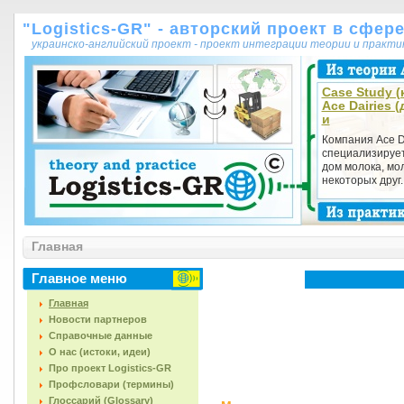
"Logistics-GR" - авторский проект в сфер
украинско-английский проект - проект интеграции теории и практ
Case Study (
Асе Dairies 
и
Компания Асе D
специализирует
дом молока, мо
некоторых друг..
Главная
Главное меню
Главная
Новости партнеров
Справочные данные
О нас (истоки, идеи)
Про проект Logistics-GR
Профсловари (термины)
Глоссарий (Glossary)