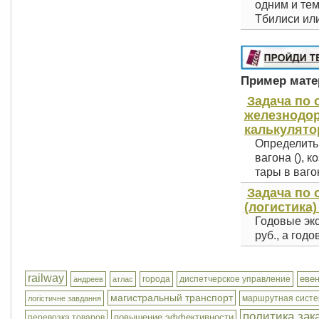
одним и тем
Тбилиси или
Пример матер
Задача по 
железнодоро
калькулято
Определить
вагона (), 
тары в вагоне
Задача по 
(логистика)
Годовые эк
руб., а год
railway
еве
города
диспетчерское управление
андреев
атлас
магистральный транспорт
маршрутная сист
логістичне завдання
политика зак
повышение эффективности
перевозка товаров