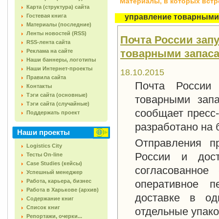
Материалы, в которых встреч
Карта (структура) сайта
Гостевая книга
управление товарными
Материалы (последние)
Ленты новостей (RSS)
Почта России зап
RSS-лента сайта
товарными запаса
Реклама на сайте
Наши баннеры, логотипы
Наши Интернет-проекты
18.10.2015
Правила сайта
Почта России
Контакты
Тэги сайта (основные)
товарными запа
Тэги сайта (случайные)
сообщает пресс
Поддержать проект
разработано на 
Наши проекты
Отправления п
Logistics City
России и дос
Тесты On-line
Case Studies (кейсы)
согласованное
Успешный менеджер
Работа, карьера, бизнес
оперативное п
Работа в Харькове (архив)
доставке в од
Содержание книг
Список книг
отдельные упако
Репортажи, очерки...