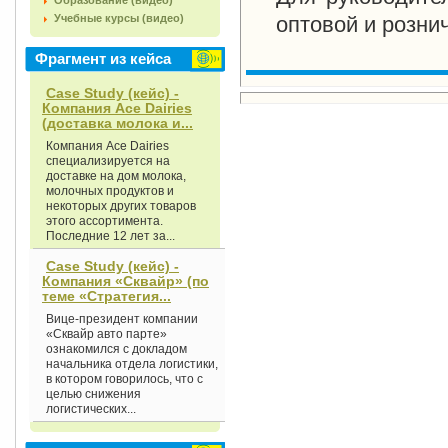
Образование (видео)
Учебные курсы (видео)
оптовой и розни
Фрагмент из кейса
Case Study (кейс) -
Компания Асе Dairies
(доставка молока и...
Компания Асе Dairies
специализируется на
доставке на дом молока,
молочных продуктов и
некоторых других товаров
этого ассортимента.
Последние 12 лет за...
Case Study (кейс) -
Компания «Сквайр» (по
теме «Стратегия...
Вице-президент компании
«Сквайр авто парте»
ознакомился с докладом
начальника отдела логистики,
в котором говорилось, что с
целью снижения
логистических...