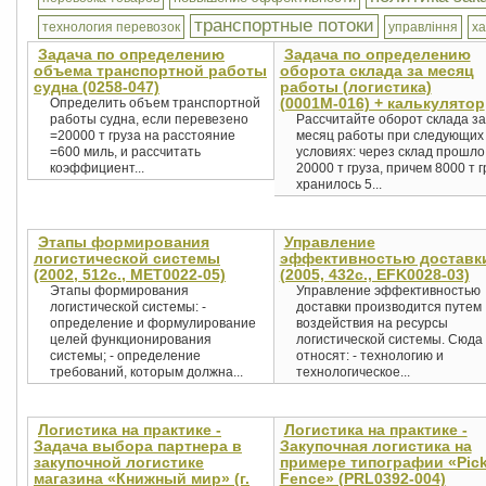
транспортные потоки
технология перевозок
управління
х
Задача по определению
Задача по определению
объема транспортной работы
оборота склада за месяц
судна (0258-047)
работы (логистика)
(0001М-016) + калькулятор
Определить объем транспортной
работы судна, если перевезено
Рассчитайте оборот склада за
=20000 т груза на расстояние
месяц работы при следующих
=600 миль, и рассчитать
условиях: через склад прошло
коэффициент...
20000 т груза, причем 8000 т г
хранилось 5...
Этапы формирования
Управление
логистической системы
эффективностью доставк
(2002, 512с., MET0022-05)
(2005, 432c., EFK0028-03)
Этапы формирования
Управление эффективностью
логистической системы: -
доставки производится путем
определение и формулирование
воздействия на ресурсы
целей функционирования
логистической системы. Сюда
системы; - определение
относят: - технологию и
требований, которым должна...
технологическое...
Логистика на практике -
Логистика на практике -
Задача выбора партнера в
Закупочная логистика на
закупочной логистике
примере типографии «Pick
магазина «Книжный мир» (г.
Fence» (PRL0392-004)