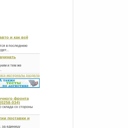
авто и как всё
ются в последнюю
ет...
начинать
дним и тем же
.
 все материалы раздела
очного фронта
0258-034)
о склада со стороны
тии поставки и
. за единицу