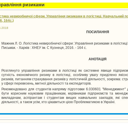
правління ризиками
стика невиробничої сфери. Управління ризиками в логістиці. Навчальний пос
6, 164с.)
5.2018
ПОСИЛАННЯ
Мажник Л. О. Логістика невиробничої сфери: Управління ризиками в логістиці:
Письмак. - Харків : ХНЕУ ім. С Кузнеця, 2016. - 164 с.
АНОТАЦІЯ
Розглянуто управління ризиками в логістиці як системне явище підприєм
сутність економічного ризику в логістиці, особливу увагу приділено якіс
ризиків, питанням страхування ризиків у логістичній діяльності, зокрема: ст
у сфері перевезень, митної діяльності та експедиторів.
Рекомендовано для студентів напряму підготовки 6.030601 "Менеджмент" 
бути корисним науковим працівникам, керівникам підприємств та менедже
викладачам, аспірантам і студентам вищих навчальних закладів, які спеці
діяльності, а також усім, хто цікавиться цією Проблематикою в Україні.