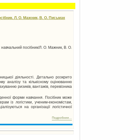
ібник. Л. О. Мажник, В. О. Письмак
 навчальний посібник/Л. О. Мажник, В. О.
ницької діяльності. Детально розкрито
ному аналізу та кількісному оцінюванню
рахуванню ризиків, вантажів, перевізника
денної форми навчання. Посібник може
рам із логістики, ученим-економістам,
алізуються на організації логістичної
Подробнее...