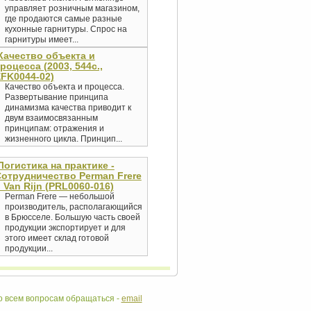
управляет розничным магазином,
где продаются самые разные
кухонные гарнитуры. Спрос на
гарнитуры имеет...
Качество объекта и
роцесса (2003, 544c.,
FK0044-02)
Качество объекта и процесса.
Развертывание принципа
динамизма качества приводит к
двум взаимосвязанным
принципам: отражения и
жизненного цикла. Принцип...
Логистика на практике -
отрудничество Perman Frere
 Van Rijn (PRL0060-016)
Perman Frere — небольшой
производитель, располагающийся
в Брюсселе. Большую часть своей
продукции экспортирует и для
этого имеет склад готовой
продукции...
 всем вопросам обращаться -
email