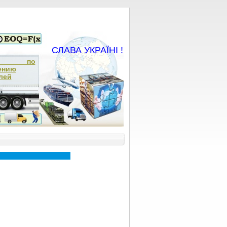
СЛАВА УКРАЇНІ !
ча по
ению
лей