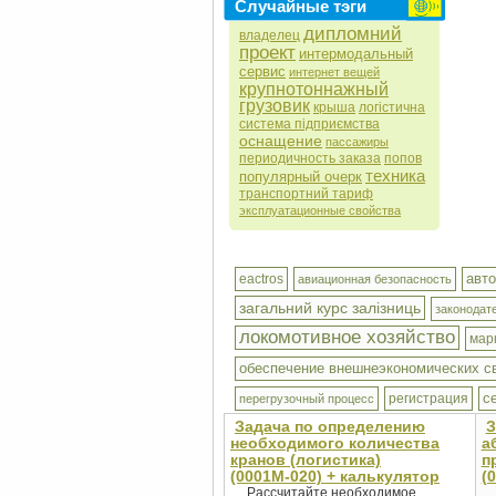
Случайные тэги
дипломний
владелец
проект
интермодальный
сервис
интернет вещей
крупнотоннажный
грузовик
крыша
логістична
система підприємства
оснащение
пассажиры
периодичность заказа
попов
техника
популярный очерк
транспортний тариф
эксплуатационные свойства
авт
eactros
авиационная безопасность
загальний курс залізниць
законодат
локомотивное хозяйство
мар
обеспечение внешнеэкономических с
с
регистрация
перегрузочный процесс
Задача по определению
З
необходимого количества
а
кранов (логистика)
п
(0001М-020) + калькулятор
(
Рассчитайте необходимое