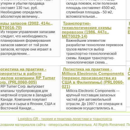
утерян и убытки продавца
склада поковок, если полезная
составят 130 тыс. руб.
площадь составляет 4500 м2,
Необходимо определить
служебная площадь - 50 м2,
абсолютную величину...
вспомогательная...
иды запасов (2002, 414с.,
Транспортно-
ET0016-70)
технологические схемы
п
перевозок (1986, 447с.,
E
Из теории управления запасами
MET0029-14)
следует, что необходимость
планирования формирования
Важнейшим элементом
запасов зависит от той роли
разработки технологии перевозок
запасов, которую они играют в
грузов является выбор
распределении...
транспортно-технологической
схемы. Каждая транспортно-
технологическая схема...
огистика на практике -
Логистика на практике -
риоритеты в работе
Millicra Electronic Components
С
тделов компании RP Turner
(перенос производства из
и
orp. (PRL0060-005)
США в Филиппины) (PRL0060-
021)
RP Turner Corp. выпускает
клапаны трубопроводов для
Millicra Electronic Components —
нефтяной отрасли в Западной
крупный поставщик запасных
Канаде. Компания покупает
частей для автомобильной
детали и сырье в Японии, США и
отрасли. До 1997 г. ее операции в
Восточной Канаде,...
основном осуществлялись в...
Logistics-GR - теория и практика логистики и транспорта
ьзовании материалов сайта - гиперссылка обязательна. All Rights Reserved.
По