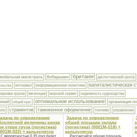
британія
бобарыкин
омобильная магистраль
диспетчерский центр
капиталистическая с
интервал
информационная логистика
ельство
кировка грузов
мезенцев
морской сервис
надежность судоходства
оптимальное использование
вязей
организация по
общий курс
страментов
таможенное оформление
ело
топливо
управление
адача по определению
Задача по определению
бсолютной величины риска
общей площади склада
з
ри утере груза (логистика)
(логистика) (0001М-018) +
0001M-022) + калькулятор
калькулятор
з
С вероятностью 0,35 груз будет
Рассчитайте общую площадь