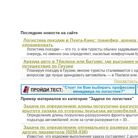
Последние новости на сайте
Логистика поездки в Пунта-Кану: трансфер, аренда 
спланировать
Логистика поездки — это то, о чём туристы обычно задумыва
очередь, но именно она определяет, насколько комфортным буд
Аренда авто в Тбилиси или Батуми: где выгоднее 
путешествие по Грузии
Планируя поездку в Грузию, многие туристы сталкиваются с о
вопросом: где лучше арендовать автомобиль — в Тбилиси или..
Просмотреть
Пример материалов из категории "Задачи по логистике"
Задача по определению длины погрузочно-разгруз
крытого склада со стороны подъезда автомобилей (
Определение длины погрузочно-разгрузочного фронта крытог
подъезда автомобилей, если за сутки разгружается = 30...
Задача по определению оптимального размера пар
других параметров (0258-036)
Известно, что издержки выполнения заказа составляют 2 долл