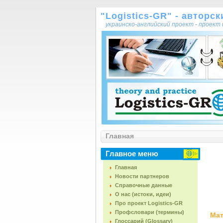
"Logistics-GR" - авторс
украинско-английский проект - проек
Главная
Главное меню
Главная
Новости партнеров
Справочные данные
О нас (истоки, идеи)
Про проект Logistics-GR
Профсловари (термины)
Мат
Глоссарий (Glossary)