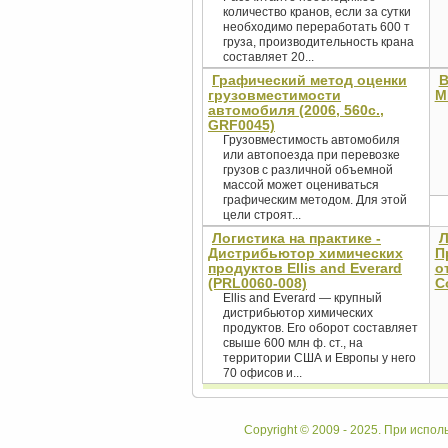
количество кранов, если за сутки
необходимо переработать 600 т
груза, производительность крана
составляет 20...
Графический метод оценки
В
грузовместимости
M
автомобиля (2006, 560с.,
GRF0045)
Грузовместимость автомобиля
или автопоезда при перевозке
грузов с различной объемной
массой может оцениваться
графическим методом. Для этой
цели строят...
Логистика на практике -
Л
Дистрибьютор химических
П
продуктов Ellis and Everard
о
(PRL0060-008)
C
Ellis and Everard — крупный
дистрибьютор химических
продуктов. Его оборот составляет
свыше 600 млн ф. ст., на
территории США и Европы у него
70 офисов и...
Copyright © 2009 - 2025. При испол