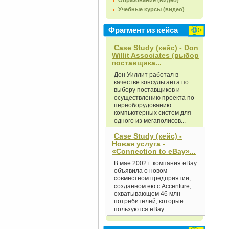
Образование (видео)
Учебные курсы (видео)
Фрагмент из кейса
Case Study (кейс) - Don
Willit Associates (выбор
поставщика...
Дон Уиллит работал в
качестве консультанта по
выбору поставщиков и
осуществлению проекта по
переоборудованию
компьютерных систем для
одного из мегаполисов...
Case Study (кейс) -
Новая услуга -
«Connection to eBay»...
В мае 2002 г. компания eBay
объявила о новом
совместном предприятии,
созданном ею с Accenture,
охватывающем 46 млн
потребителей, которые
пользуются eBay...