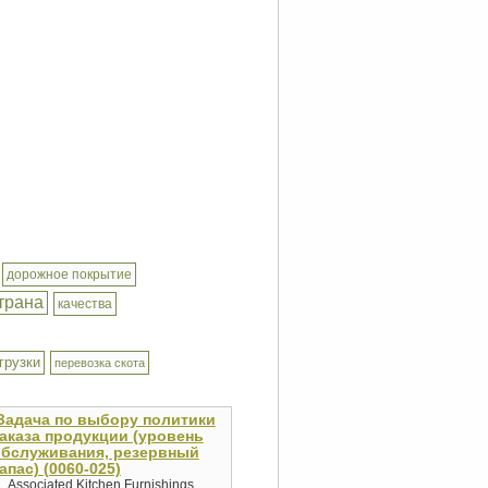
дорожное покрытие
трана
качества
грузки
перевозка скота
Задача по выбору политики
аказа продукции (уровень
обслуживания, резервный
апас) (0060-025)
Associated Kitchen Furnishings