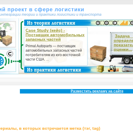
кий проект в сфере логистики
т интеграции теории и практики логистики и транспорта
Case Study (кейс) -
Поставщик автомобильных
Зада
запасных частей
определ
показате
Primal Autoparts — поставщик
оценки...
автомобильных запасных частей
потребителям из юго-восточной
части США. ...
Разместить рекламу на сайте
ериалы, в которых встречается метка (тэг, tag)