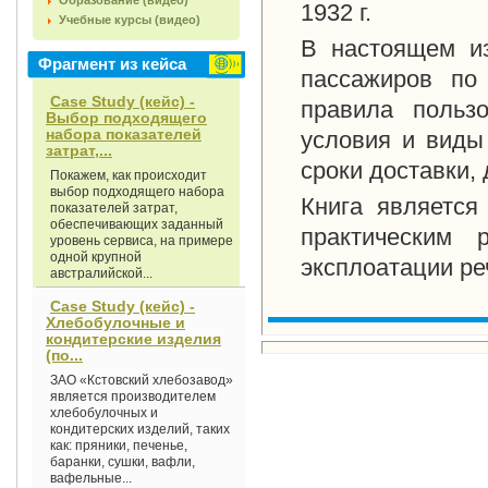
Образование (видео)
1932 г
.
Учебные курсы (видео)
В настоящем из
Фрагмент из кейса
пассажиров по
Case Study (кейс) -
правила польз
Выбор подходящего
набора показателей
условия и виды
затрат,...
сроки доставки, 
Покажем, как происходит
выбор подходящего набора
Книга является
показателей затрат,
обеспечивающих заданный
практическим 
уровень сервиса, на примере
одной крупной
эксплоатации ре
австралийской...
Case Study (кейс) -
Хлебобулочные и
кондитерские изделия
(по...
ЗАО «Кстовский хлебозавод»
является производителем
хлебобулочных и
кондитерских изделий, таких
как: пряники, печенье,
баранки, сушки, вафли,
вафельные...