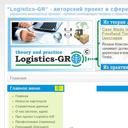
"Logistics-GR" - авторский проект в сфер
украинско-английский проект - проект интеграции теории и практ
Case Study (
Friedland Ti
(доставки
Йоханн Классен
занимает долж
директора в ком
Timbe...
Главная
Главное меню
Главная
Новости партнеров
Справочные данные
О нас (истоки, идеи)
Про проект Logistics-GR
Профсловари (термины)
Глоссарий (Glossary)