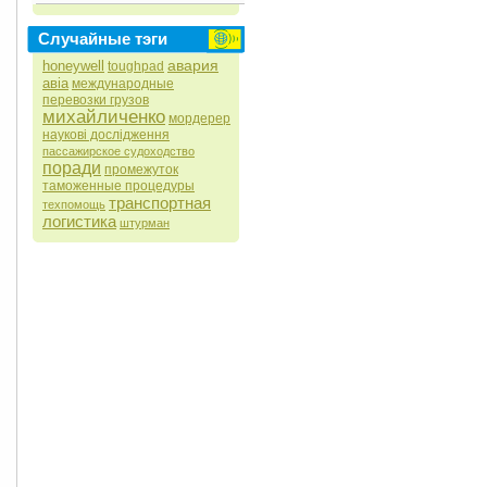
Случайные тэги
авария
honeywell
toughpad
авіа
международные
перевозки грузов
михайличенко
мордерер
наукові дослідження
пассажирское судоходство
поради
промежуток
таможенные процедуры
транспортная
техпомощь
логистика
штурман