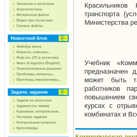
Красильников 
Экология и логистика
Агрологистика
транспорта (усл
Интересные факты
Видео про логистику
Министерства ре
Скачать файлы
Новостной блок
Фейсбук лента
Новости, события...
Инф.тех. (IT) в логистике
Учебник «Комм
News of logistics (English)
Технологические решения
предназначен 
Проблемы, вопросы...
может быть т
Прогнозы, перспективы...
работников па
Задачи, задания
повышением сво
Задачи по логистике
курсах с отрыв
Задания (по темам)
Курсовые, контрольные..
комбинатах и Вс
Тестовые задания
Контрольные вопросы
Кроссворды
Коммерческая эксп