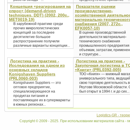
Концепция «реагирования на
Показатели оценки
спрос» (demand-driven
производственно-
techniques, DDT) (2002, 200с.,
хозяйственной деятельно
MET0019-19)
материально-техническог
снабжения (2007, 272c.,
В зарубежной практике среди
EFK0057-10)
прочих микрологистических
концепций за последнее
В оценке производственной
десятилетие большое
деятельности материально-
распространение получили
технического снабжения
различные варианты концепции...
промышленного предприятия
объемам, затратам, примене
и структуре...
Логистика на практике -
Логистика на практике -
Исследования на одном из
Закупочная логистика в Т
основных складов
«Книги» (PRL0392-005)
Konigshaven Suppliers
ТОО «Книги» — книжный мага
(PRL0060-003)
универсального типа, ведущи
Konigshaven Suppliers — это
свою торговую деятельность в 
оптовое предприятие,
Реутове Московской области. 
специализирующееся на
был открыт в 1994 г. и до сих...
продуктах питания и
поставляющее их в супермаркеты
в южных регионах...
Logistics-GR - теор
Copyright © 2009 - 2025. При использовании материалов сайта - ги