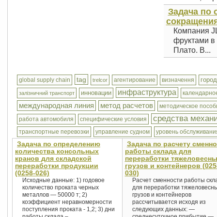
Задача по
сокращения 
Компания JL
фруктами в 
Плато. В...
tag
горо
global supply chain
агентирование
визначення
trelcor
инфраструктура
инновации
календарно
залізничний транспорт
международная линия
метод расчетов
методическое пособ
средства механ
работа автомобиля
специфические условия
транспортные перевозки
управление судном
уровень обслуживани
Задача по определению
Задача по расчету сменн
количества консольных
работы склада для
кранов для складской
переработки тяжеловесн
переработки продукции
грузов и контейнеров (025
(0258-026)
030)
Исходные данные: 1) годовое
Расчет сменности работы скл
количество проката черных
для переработки тяжеловесн
металлов — 50000 т; 2)
грузов и контейнеров
коэффициент неравномерности
рассчитывается исходя из
поступления проката - 1,2; 3) дни
следующих данных: —
работы склада –...
среднесуточное прибытие —..