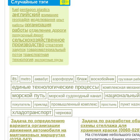
Случайные тэги
fuel
pentagon plastics
английский
взимание
географія
моделювання
опыт
организация
работы
работы
отделение дороги
погрузочный фронт
сельскохозяйственное
производство
стратегия
закупок
товароматериальный
транспортная
поток
технология
экспортные грузы
its
блаж
воскобойник
metro
аквабус
аэрофорум
грузовая раб
единые технологические процессы
комплексная механи
морской путь
национальный
морской судоходный канал
промышленный комплекс
пункт наз
покупатель
приклад
простынь
хладотранспорт
чернова
Задача по определению
Задача по разработке об
варианта организации
схемы стеллажа для
движения автомобиля на
хранения краски (0060-028
маятниковых маршрутах
На стеллаже небольшого скла
(0258-043)
пятилитровых банках хранитс