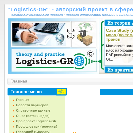
"Logistics-GR" - авторский проект в сфер
украинско-английский проект - проект интеграции теории и практ
Case Study (
мяса (по те
трансп
Московская ком
мясо на Украин
DAF российско-
От...
Главная
Главное меню
Главная
Новости партнеров
Справочные данные
О нас (истоки, идеи)
Про проект Logistics-GR
Профсловари (термины)
Глоссарий (Glossary)