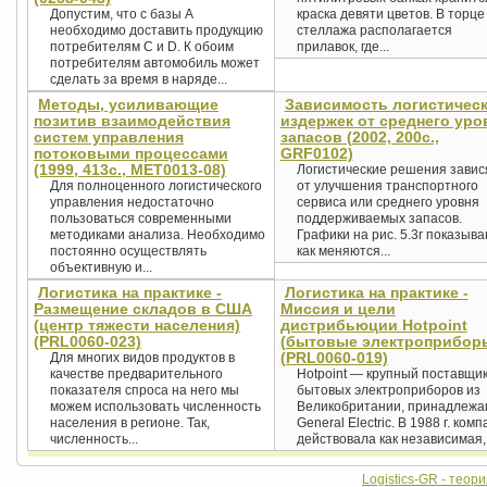
Допустим, что с базы А
краска девяти цветов. В торце
необходимо доставить продукцию
стеллажа располагается
потребителям C и D. К обоим
прилавок, где...
потребителям автомобиль может
сделать за время в наряде...
Методы, усиливающие
Зависимость логистичес
позитив взаимодействия
издержек от среднего уро
систем управления
запасов (2002, 200с.,
потоковыми процессами
GRF0102)
(1999, 413с., MET0013-08)
Логистические решения завис
Для полноценного логистического
от улучшения транспортного
управления недостаточно
сервиса или среднего уровня
пользоваться современными
поддерживаемых запасов.
методиками анализа. Необходимо
Графики на рис. 5.3г показыва
постоянно осуществлять
как меняются...
объективную и...
Логистика на практике -
Логистика на практике -
Размещение складов в США
Миссия и цели
(центр тяжести населения)
дистрибьюции Hotpoint
(PRL0060-023)
(бытовые электроприбор
(PRL0060-019)
Для многих видов продуктов в
качестве предварительного
Hotpoint — крупный поставщи
показателя спроса на него мы
бытовых электроприборов из
можем использовать численность
Великобритании, принадлеж
населения в регионе. Так,
General Electric. В 1988 г. ком
численность...
действовала как независимая,.
Logistics-GR - теор