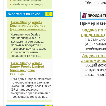
Образование (видео)
Тбилиси или
Учебные курсы (видео)
Фрагмент из кейса
Case Study (кейс) -
Пример матер
Компания Асе Dairies
(доставка молока и...
Задача по 
средствах (
Компания Асе Dairies
специализируется на
На станцию
доставке на дом молока,
(АО) прибыл
молочных продуктов и
необходимо.
некоторых других товаров
этого ассортимента.
Задача по 
Последние 12 лет за...
экономическ
Case Study (кейс) -
Общий дохо
Saucy Foods Limited
каждого из 
(производство
горчицы...
составляет 
Г-жа Дениз Зидель, менеджер
по корпоративным закупкам
компании Saucy Foods Limited
(SFL) намеревалась
выступить с предложением о
производстве горчицы на...