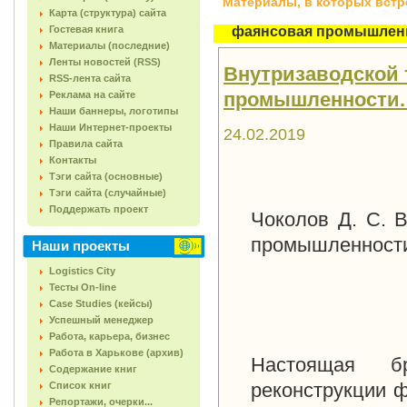
Материалы, в которых встреч
Карта (структура) сайта
Гостевая книга
фаянсовая промышлен
Материалы (последние)
Ленты новостей (RSS)
Внутризаводской
RSS-лента сайта
промышленности. Ч
Реклама на сайте
Наши баннеры, логотипы
Наши Интернет-проекты
24.02.2019
Правила сайта
Контакты
Тэги сайта (основные)
Тэги сайта (случайные)
Поддержать проект
Чоколов Д. С. 
промышленности
Наши проекты
Logistics City
Тесты On-line
Case Studies (кейсы)
Успешный менеджер
Работа, карьера, бизнес
Работа в Харькове (архив)
Настоящая б
Содержание книг
реконструкции 
Список книг
Репортажи, очерки...