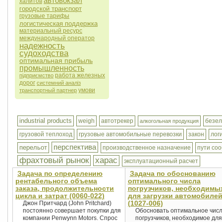
автовокзал
xалитов
городской транспорт
грузовые тарифы
логистическая поддержка
материальный ресурс
международный оператор
надежность
судоходства
оптимальная прибыль
промышленность
работа железных
підприємство
дорог
системний аналіз
умови
транспортный партнер
industrial products
weigh
автотрекер
безел
алкогольная продукция
грузовой теплоход
грузовые автомобильные перевозки
закон
лог
перспектива
перельот
производственное назначение
пути со
фрахтовый рынок
харас
эксплуатационный расчет
Задача по определению
Задача по обоснованию
рентабельного объема
оптимального числа
заказа, продолжительности
погрузчиков, необходимы
цикла и затрат (0060-022)
для загрузки автомобиле
(1027-006)
Джон Притчард (John Pritchard)
постоянно совершает покупки для
Обосновать оптимальное чис
компании Penwynn Motors. Спрос
погрузчиков, необходимое для