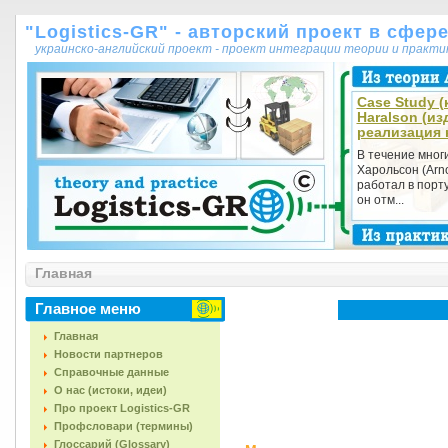
"Logistics-GR" - авторский проект в сфер
украинско-английский проект - проект интеграции теории и практ
Case Study (к
Haralson (из
реализация 
В течение мног
Харольсон (Arno
работал в порту
он отм...
Главная
Главное меню
Главная
Новости партнеров
Справочные данные
О нас (истоки, идеи)
Про проект Logistics-GR
Профсловари (термины)
Глоссарий (Glossary)