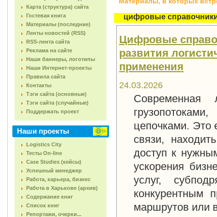
Материалы, в которых встреч
Карта (структура) сайта
Гостевая книга
цифровые справочник
Материалы (последние)
Ленты новостей (RSS)
Цифровые справоч
RSS-лента сайта
развития логистич
Реклама на сайте
Наши баннеры, логотипы
применения
Наши Интернет-проекты
Правила сайта
24.03.2026
Контакты
Тэги сайта (основные)
Современная 
Тэги сайта (случайные)
грузопотоками
Поддержать проект
цепочками. Это
Наши проекты
связи, находит
Logistics City
доступ к нужны
Тесты On-line
Case Studies (кейсы)
ускорения бизн
Успешный менеджер
услуг, субпод
Работа, карьера, бизнес
Работа в Харькове (архив)
конкурентным 
Содержание книг
маршрутов или 
Список книг
Репортажи, очерки...