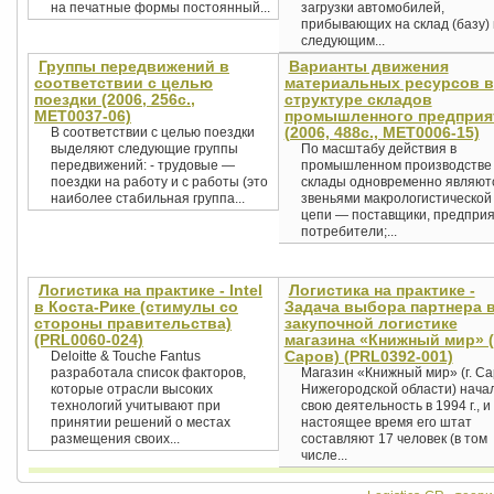
на печатные формы постоянный...
загрузки автомобилей,
прибывающих на склад (базу)
следующим...
Группы передвижений в
Варианты движения
соответствии с целью
материальных ресурсов в
поездки (2006, 256с.,
структуре складов
MET0037-06)
промышленного предприя
(2006, 488с., MET0006-15)
В соответствии с целью поездки
выделяют следующие группы
По масштабу действия в
передвижений: - трудовые —
промышленном производстве
поездки на работу и с работы (это
склады одновременно являют
наиболее стабильная группа...
звеньями макрологистической
цепи — поставщики, предприя
потребители;...
Логистика на практике - Intel
Логистика на практике -
в Коста-Рике (стимулы со
Задача выбора партнера 
стороны правительства)
закупочной логистике
(PRL0060-024)
магазина «Книжный мир» (
Саров) (PRL0392-001)
Deloitte & Touche Fantus
разработала список факторов,
Магазин «Книжный мир» (г. Са
которые отрасли высоких
Нижегородской области) нача
технологий учитывают при
свою деятельность в 1994 г., и 
принятии решений о местах
настоящее время его штат
размещения своих...
составляют 17 человек (в том
числе...