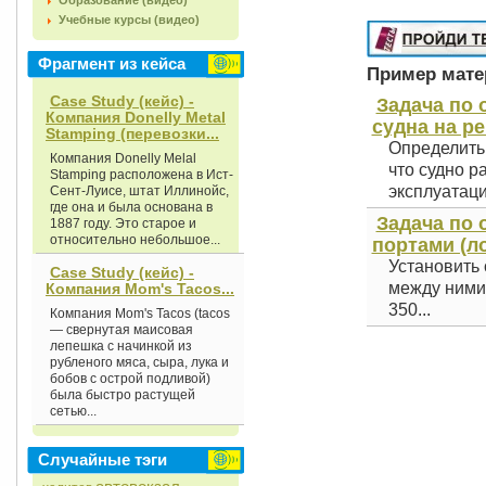
Образование (видео)
Учебные курсы (видео)
Фрагмент из кейса
Пример матер
Case Study (кейс) -
Задача по
Компания Donelly Metal
судна на ре
Stamping (перевозки...
Определить 
Компания Donelly Melal
что судно р
Stamping расположена в Ист-
эксплуатаци
Сент-Луисе, штат Иллинойс,
где она и была основана в
Задача по 
1887 году. Это старое и
относительно небольшое...
портами (ло
Установить 
Case Study (кейс) -
между ними 
Компания Mom's Tacos...
350...
Компания Mom's Tacos (tacos
— свернутая маисовая
лепешка с начинкой из
рубленого мяса, сыра, лука и
бобов с острой подливой)
была быстро растущей
сетью...
Случайные тэги