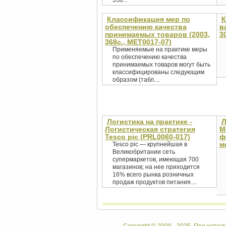
350...
Классификация мер по
К
обеспечению качества
в
принимаемых товаров (2003,
3
368с., MET0017-07)
Применяемые на практике меры
по обеспечению качества
принимаемых товаров могут быть
классифицированы следующим
образом (табл....
Логистика на практике -
Л
Логистическая стратегия
M
Tesco pic (PRL0060-017)
ф
м
Tesco pic — крупнейшая в
Великобритании сеть
супермаркетов, имеющая 700
магазинов; на нее приходится
16% всего рынка розничных
продаж продуктов питания....