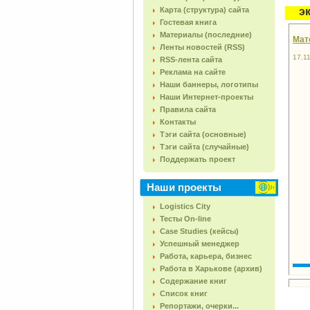
Карта (структура) сайта
э
Гостевая книга
Материалы (последние)
Мат
Ленты новостей (RSS)
17.1
RSS-лента сайта
Реклама на сайте
Наши баннеры, логотипы
Наши Интернет-проекты
Правила сайта
Контакты
Тэги сайта (основные)
Тэги сайта (случайные)
Поддержать проект
Наши проекты
Logistics City
Тесты On-line
Case Studies (кейсы)
Успешный менеджер
Работа, карьера, бизнес
Работа в Харькове (архив)
Содержание книг
Список книг
Репортажи, очерки...