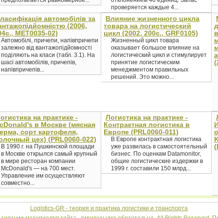
предполагается равномерное...
отклонением 40 единиц. Запас
проверяется каждые 4...
ласифікація автомобілів за
Влияние жизненного цикла
антажопідйомністю (2006,
товара на логистический
04с., MET0035-02)
цикл (2002, 200с., GRF0105)
Автомобілі, причепи, напівпричепи
Жизненный цикл товара
залежно від вантажопідйомності
оказывает большое влияние на
поділяють на класи (табл. 3.1). На
логистический цикл и стимулирует
(
шасі автомобілів, причепів,
принятие логистическим
напівпричепів...
менеджментом правильных
решений. Это можно...
огистика на практике -
Логистика на практике -
cDonald's в Москве (мясная
Контрактная логистика в
И
ерма, сорт картофеля,
Европе (PRL0060-011)
олочный цех) (PRL0060-022)
K
В Европе контрактная логистика
(
В 1990 г. на Пушкинской площади
уже развилась в самостоятельный
в Москве открылся самый крупный
бизнес. По оценкам Datamonitor,
в мире ресторан компании
общие логистические издержки в
McDonald's — на 700 мест.
1999 г. составили 150 млрд...
Управление им осуществляют
совместно...
Logistics-GR - теория и практика логистики и транспорта