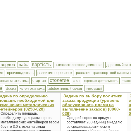
вартість
хвердов
вайс
высокоскоростное движение
дорожный зат
производитель
развитие перевозок
ие
развитие транспортной систем
столетие
енная статистика
стартап
счет
торговая деятельность
транс
а
інновації
член экипажа
фрахт
эффективный склад
адача по определению
Задача по выбору политики
лощади, необходимой для
заказа продукции (уровень
азмещения металлических
обслуживания, время на
н
онтейнеров (0258-028)
выполнение заказов) (0060-
д
026)
0
Определить площадь,
необходимую для размещения
Средний спрос на продукт
металлических контейнеров весом
составляет 200 единиц в неделю
брутто 3,0 т, если на склад
со среднеквадратическим