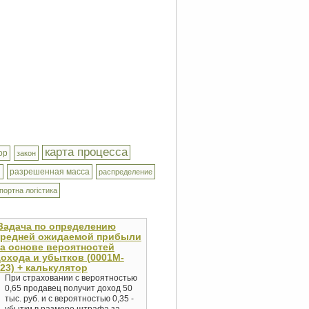
карта процесса
ор
закон
ы
разрешенная масса
распределение
портна логістика
Задача по определению
средней ожидаемой прибыли
а основе вероятностей
охода и убытков (0001M-
23) + калькулятор
При страховании с вероятностью
0,65 продавец получит доход 50
тыс. руб. и с вероятностью 0,35 -