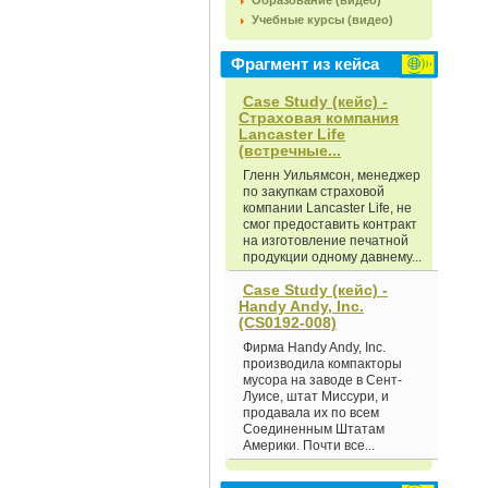
Образование (видео)
Учебные курсы (видео)
Фрагмент из кейса
Case Study (кейс) -
Страховая компания
Lancaster Life
(встречные...
Гленн Уильямсон, менеджер
по закупкам страховой
компании Lancaster Life, не
смог предоставить контракт
на изготовление печатной
продукции одному давнему...
Case Study (кейс) -
Handy Andy, Inc.
(CS0192-008)
Фирма Handy Andy, Inc.
производила компакторы
мусора на заводе в Сент-
Луисе, штат Миссури, и
продавала их по всем
Соединенным Штатам
Америки. Почти все...