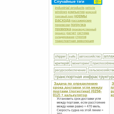
Случайные тэги
industrial products
vehicle
компьютер
windows
морской
нормы
торговый порт
расхода
пассажирские
погрузка
перевозки
проверка
производственный
расчет
система
процесс
строгов
складирование
транспортная революция
алла
shipper
автохозяйство
traffic
критерій
мониторинг
приспособлен
ресурсообеспечение
сельскохозяйств
транспортная инфраструктур
Задача по определению
З
срока доставки угля между
п
портами (логистика) (0258-
р
012) + калькулятор
к
Установить срок доставки угля
между портами, если расстояние
между ними равно = 470 миль.
Скорость судна на этой линии =