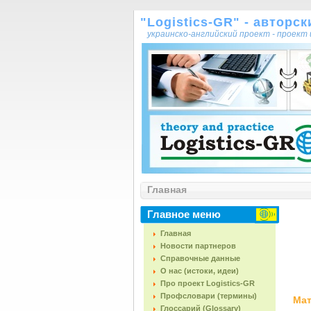
"Logistics-GR" - авторс
украинско-английский проект - проек
Главная
Главное меню
Главная
Новости партнеров
Справочные данные
О нас (истоки, идеи)
Про проект Logistics-GR
Профсловари (термины)
Мат
Глоссарий (Glossary)