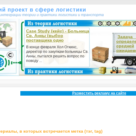
кий проект в сфере логистики
т интеграции теории и практики логистики и транспорта
Case Study (кейс) - Больница
Св. Анны (выбор
Зада
поставщика одно
определ
средней
В конце февраля Хол Откинс,
ожидаемо
директор по закупкам больницы Св.
Анны, пытался решить вопрос по
поводу ...
Разместить рекламу на сайте
ериалы, в которых встречается метка (тэг, tag)