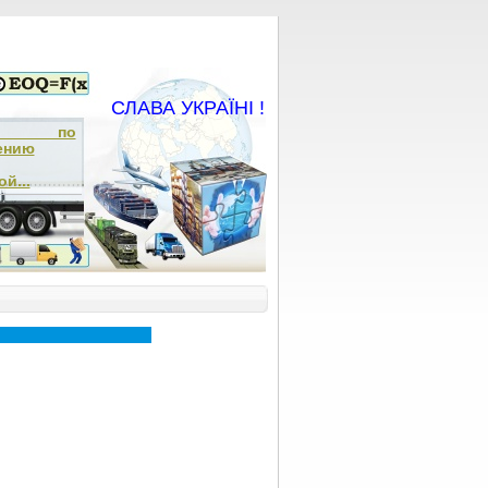
СЛАВА УКРАЇНІ !
ча по
ению
й...