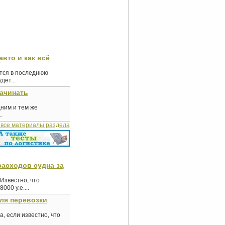
авто и как всё
ются в последнюю
ет...
начинать
дним и тем же
.
 все материалы раздела
асходов судна за
Известно, что
000 у.е....
ля перевозки
, если известно, что