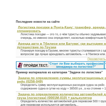
Последние новости на сайте
Логистика поездки в Пунта-Кану: трансфер, аренда 
спланировать
Логистика поездки — это то, о чём туристы обычно задумыва
очередь, но именно она определяет, насколько комфортным буд
Аренда авто в Тбилиси или Батуми: где выгоднее 
путешествие по Грузии
Планируя поездку в Грузию, многие туристы сталкиваются с о
вопросом: где лучше арендовать автомобиль — в Тбилиси или..
Просмотреть
Пример материалов из категории "Задачи по логистике"
Задача по определению суммы эксплуатационных р
рейс (0258-049)
Определить сумму эксплуатационных расходов судна за рейс. 
содержание судна в сутки на ходу = 38500 у.е., а на стоянке = 18
Задача по определению количества автомобилей д
груза (логистика) (0001М-010) + калькулятор
Определить количество автомобилей для перевозки 500 т груза
для перевозки используется автомобиль...