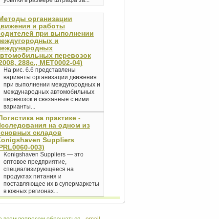
убытки в размере штрафа за...
Методы организации
движения и работы
водителей при выполнении
междугородных и
международных
автомобильных перевозок
2008, 288с., MET0002-04)
На рис. 6.6 представлены
варианты организации движения
при выполнении междугородных и
международных автомобильных
перевозок и связанные с ними
варианты...
Логистика на практике -
сследования на одном из
основных складов
onigshaven Suppliers
PRL0060-003)
Konigshaven Suppliers — это
оптовое предприятие,
специализирующееся на
продуктах питания и
поставляющее их в супермаркеты
в южных регионах...