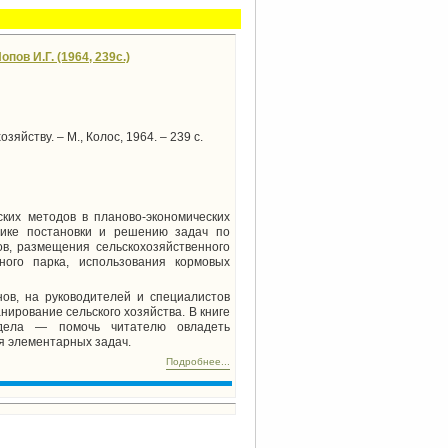
ов И.Г. (1964, 239с.)
яйству. – М., Колос, 1964. – 239 с.
ких методов в планово-экономических
дике постановки и решению задач по
в, размещения сельскохозяйственного
ного парка, использования кормовых
нов, на руководителей и специалистов
нирование сельского хозяйства. В книге
здела — помочь читателю овладеть
я элементарных задач.
Подробнее...