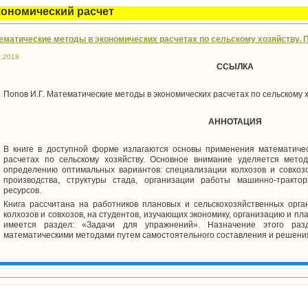
кономический расчет
ематические методы в экономических расчетах по сельскому хозяйству. Поп
1.2018
ССЫЛКА
Попов И.Г. Математические методы в экономических расчетах по сельскому хоз
АННОТАЦИЯ
В книге в доступной форме излагаются основы применения математичес
расчетах по сельскому хозяйству. Основное внимание уделяется мето
определению оптимальных вариантов: специализации колхозов и совхозо
производства, структуры стада, организации работы машинно-трактор
ресурсов.
Книга рассчитана на работников плановых и сельскохозяйственных орга
колхозов и совхозов, на студентов, изучающих экономику, организацию и пла
имеется раздел: «Задачи для упражнений». Назначение этого ра
математическими методами путем самостоятельного составления и решени