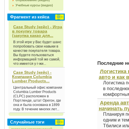
Образование (видео)
Учебные курсы (видео)
Фрагмент из кейса
Case Study (кейс) - Игра
в покупку товара
(закупка какао для...
В этой игре у Вас будет шанс
попробовать свои навыки в
качестве покупателя товара.
Вы будете пользоваться
информацией той же самой,
Последние но
что имеется у г-жи...
Логистика 
Case Study (кейс) -
Компания Columbia
авто и как 
Lumber Products...
Логистика п
Центральный офис компании
в последнюю
Columbia Lumber Products
комфортным 
(CLPC) расположен в
Портленде, штат Орегон, где
Аренда авт
она и была основана в 1899
начинать п
году. В течение многих лет...
Планируя по
одним и тем
Случайные тэги
Тбилиси или