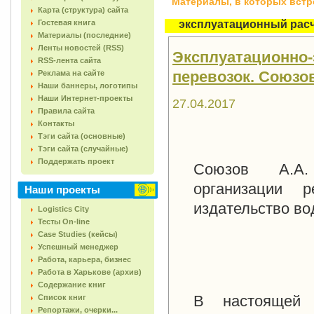
Материалы, в которых встреч
Карта (структура) сайта
Гостевая книга
эксплуатационный рас
Материалы (последние)
Ленты новостей (RSS)
Эксплуатационно-
RSS-лента сайта
перевозок. Союзов 
Реклама на сайте
Наши баннеры, логотипы
Наши Интернет-проекты
27.04.2017
Правила сайта
Контакты
Тэги сайта (основные)
Тэги сайта (случайные)
Поддержать проект
Союзов А.А. 
организации р
Наши проекты
издательство вод
Logistics City
Тесты On-line
Case Studies (кейсы)
Успешный менеджер
Работа, карьера, бизнес
Работа в Харькове (архив)
Содержание книг
В настоящей 
Список книг
Репортажи, очерки...