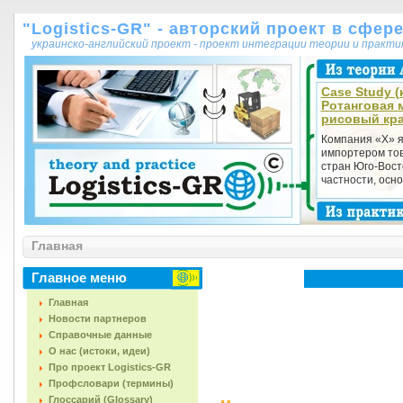
"Logistics-GR" - авторский проект в сфер
украинско-английский проект - проект интеграции теории и практ
Case Study (к
Ротанговая 
рисовый кра
Компания «X» 
импортером тов
стран Юго-Вост
частности, осно
Главная
Главное меню
Главная
Новости партнеров
Справочные данные
О нас (истоки, идеи)
Про проект Logistics-GR
Профсловари (термины)
Глоссарий (Glossary)