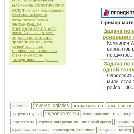
коммерческий
вертолет
логистические
автомобиль
услуги
логистический анализ
логістичний аутсорсинг
международный форум
Пример матер
механизация
погрузочных работа
Задача по 
морской транспорт
обувь
основании 
перевезення товарів
пропорциональность
Компания Wi
речной транспорт
вариантов 
терминальная технология
продуктов...
транзитные грузы
экспедиторское поручение
Задача по 
одной тонны
Определить 
мили, если 
рейса = 30..
reverse logistics
автохозяйство
алкогольная
maersk line
грузовое такси
выгрузка грузов
использование
качество ус
перспективы развития
правила л
перспективы
пилотный проект
чартер
транспортный терминал
термінологічний словник
утворення