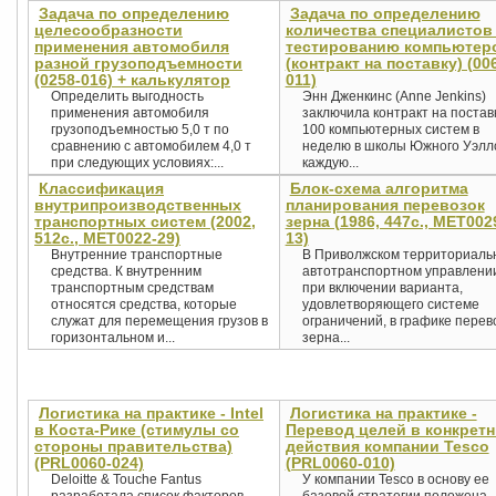
Задача по определению
Задача по определению
целесообразности
количества специалистов
применения автомобиля
тестированию компьютер
разной грузоподъемности
(контракт на поставку) (00
(0258-016) + калькулятор
011)
Определить выгодность
Энн Дженкинс (Anne Jenkins)
применения автомобиля
заключила контракт на постав
грузоподъемностью 5,0 т по
100 компьютерных систем в
сравнению с автомобилем 4,0 т
неделю в школы Южного Уэллс
при следующих условиях:...
каждую...
Классификация
Блок-схема алгоритма
внутрипроизводственных
планирования перевозок
транспортных систем (2002,
зерна (1986, 447с., MET002
512с., MET0022-29)
13)
Внутренние транспортные
В Приволжском территориаль
средства. К внутренним
автотранспортном управлени
транспортным средствам
при включении варианта,
относятся средства, которые
удовлетворяющего системе
служат для перемещения грузов в
ограничений, в графике перев
горизонтальном и...
зерна...
Логистика на практике - Intel
Логистика на практике -
в Коста-Рике (стимулы со
Перевод целей в конкрет
стороны правительства)
действия компании Tesco
(PRL0060-024)
(PRL0060-010)
Deloitte & Touche Fantus
У компании Tesco в основу ее