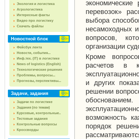
экономические 
Экология и логистика
Агрологистика
перевозок» рас
Интересные факты
выбора способов
Видео про логистику
Скачать файлы
несамоходных и
вопросов, кот
Новостной блок
организации суд
Фейсбук лента
Новости, события...
Кроме вопросов
Инф.тех. (IT) в логистике
расчетов в к
News of logistics (English)
Технологические решения
эксплуатационно
Проблемы, вопросы...
Прогнозы, перспективы...
и других показ
решении вопросо
Задачи, задания
обоснование
Задачи по логистике
эксплуатацио
Задания (по темам)
Курсовые, контрольные..
возможность ка
Тестовые задания
Контрольные вопросы
порядок решен
Кроссворды
рассматриваютс