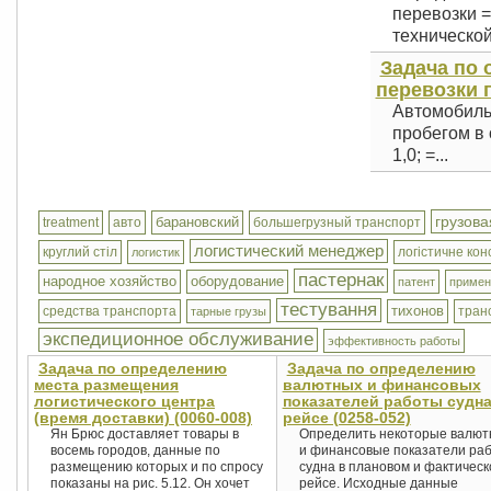
перевозки =
технической 
Задача по 
перевозки г
Автомобиль
пробегом в о
1,0; =...
грузова
барановский
treatment
авто
большегрузный транспорт
логистический менеджер
круглий стіл
логістичне ко
логистик
пастернак
народное хозяйство
оборудование
патент
примен
тестування
тихонов
средства транспорта
тран
тарные грузы
экспедиционное обслуживание
эффективность работы
Задача по определению
Задача по определению
места размещения
валютных и финансовых
логистического центра
показателей работы судна
(время доставки) (0060-008)
рейсе (0258-052)
Ян Брюс доставляет товары в
Определить некоторые валю
восемь городов, данные по
и финансовые показатели ра
размещению которых и по спросу
судна в плановом и фактичес
показаны на рис. 5.12. Он хочет
рейсе. Исходные данные