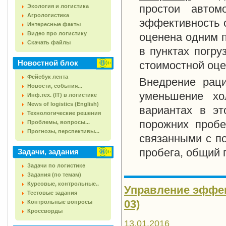
простои автом
Экология и логистика
Агрологистика
эффективность 
Интересные факты
Видео про логистику
оценена одним п
Скачать файлы
в пунктах погру
Новостной блок
стоимостной оце
Фейсбук лента
Внедрение раци
Новости, события...
уменьшение хо
Инф.тех. (IT) в логистике
News of logistics (English)
вариантах в э
Технологические решения
порожних пробе
Проблемы, вопросы...
Прогнозы, перспективы...
связанными с п
пробега, общий п
Задачи, задания
Задачи по логистике
Задания (по темам)
Курсовые, контрольные..
Управление эффект
Тестовые задания
03)
Контрольные вопросы
Кроссворды
13.01.2016