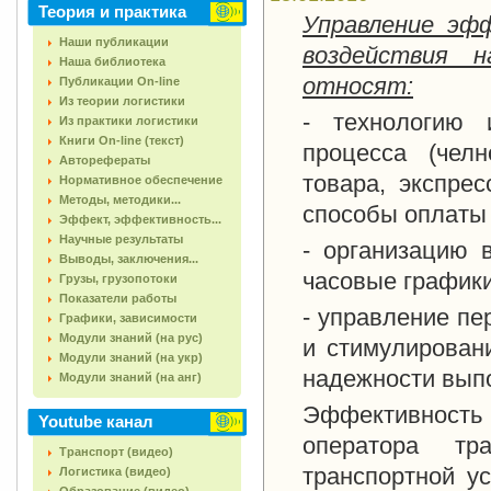
Теория и практика
Управление эф
Наши публикации
воздействия 
Наша библиотека
относят:
Публикации On-line
Из теории логистики
- технологию 
Из практики логистики
Книги On-line (текст)
процесса (чел
Авторефераты
товара, экспре
Нормативное обеспечение
Методы, методики...
способы оплаты 
Эффект, эффективность...
Научные результаты
- организацию 
Выводы, заключения...
часовые графики
Грузы, грузопотоки
Показатели работы
- управление пе
Графики, зависимости
Модули знаний (на рус)
и стимулировани
Модули знаний (на укр)
надежности вып
Модули знаний (на анг)
Эффективност
Youtube канал
оператора тр
Транспорт (видео)
транспортной у
Логистика (видео)