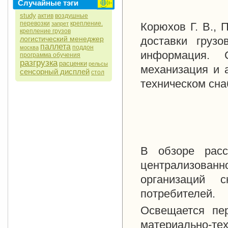
Случайные тэги
study
актив
воздушные
перевозки
крепление.
запрет
Корюхов Г. В., 
крепление грузов
логистический менеджер
доставки груз
паллета
поддон
москва
информация. С
программа обучения
разгрузка
расценки
рельсы
механизация и 
сенсорный дисплей
стол
техническом сна
В обзоре расс
централизован
организаций
потребителей.
Освещается пе
материально-те