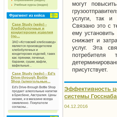
Образование (видео)
могут повысит
Учебные курсы (видео)
грузоотправит
Фрагмент из кейса
услуги, так и 
Case Study (кейс) -
Связано это с т
Хлебобулочные и
ему установить 
кондитерские изделия
(по...
снижает и затр
ЗАО «Кстовский хлебозавод»
является производителем
услуг. Эта св
хлебобулочных и
потребителя 
кондитерских изделий, таких
как: пряники, печенье,
детерминиров
баранки, сушки, вафли,
вафельные...
присутствует.
Case Study (кейс) - Ed's
Drive-through Bottle
Shop (алкогольные...
Ed's Drive-through Bottle Shop
Эффективность це
продает алкогольные напитки
системы Госснаба С
в Брисбене, Австралия. Цены
низкие, и в магазине всегда
оживленно. Покупатели
04.12.2016
согласны...