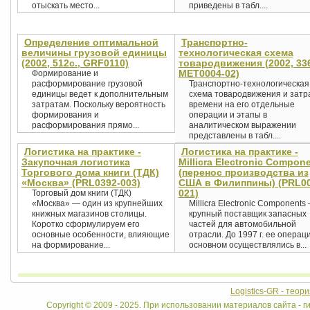
отыскать место...
приведены в табл....
Определение оптимальной
Транспортно-
величины грузовой единицы
технологическая схема
(2002, 512с., GRF0110)
товародвижения (2002, 336
MET0004-02)
Формирование и
расформирование грузовой
Транспортно-технологическая
единицы ведет к дополнительным
схема товародвижения и затр
затратам. Поскольку вероятность
времени на его отдельные
формирования и
операции и этапы в
расформирования прямо...
аналитическом выражении
представлены в табл....
Логистика на практике -
Логистика на практике -
Закупочная логистика
Millicra Electronic Compon
Торгового дома книги (ТДК)
(перенос производства из
«Москва» (PRL0392-003)
США в Филиппины) (PRL00
021)
Торговый дом книги (ТДК)
«Москва» — один из крупнейших
Millicra Electronic Components
книжных магазинов столицы.
крупный поставщик запасных
Коротко сформулируем его
частей для автомобильной
основные особенности, влияющие
отрасли. До 1997 г. ее операц
на формирование...
основном осуществлялись в...
Logistics-GR - теор
Copyright © 2009 - 2025. При использовании материалов сайта - ги