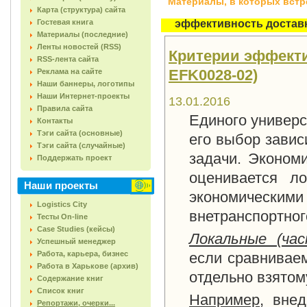
Материалы, в которых встреч
Карта (структура) сайта
Гостевая книга
эффективность достав
Материалы (последние)
Ленты новостей (RSS)
Критерии эффектив
RSS-лента сайта
EFK0028-02)
Реклама на сайте
Наши баннеры, логотипы
Наши Интернет-проекты
13.01.2016
Правила сайта
Единого универс
Контакты
Тэги сайта (основные)
его выбор завис
Тэги сайта (случайные)
задачи. Эконом
Поддержать проект
оценивается л
Наши проекты
экономически
Logistics City
внетранспортног
Тесты On-line
Case Studies (кейсы)
Локальные (ча
Успешный менеджер
Работа, карьера, бизнес
если сравнивае
Работа в Харькове (архив)
отдельно взятом
Содержание книг
Список книг
Например
, вне
Репортажи, очерки...