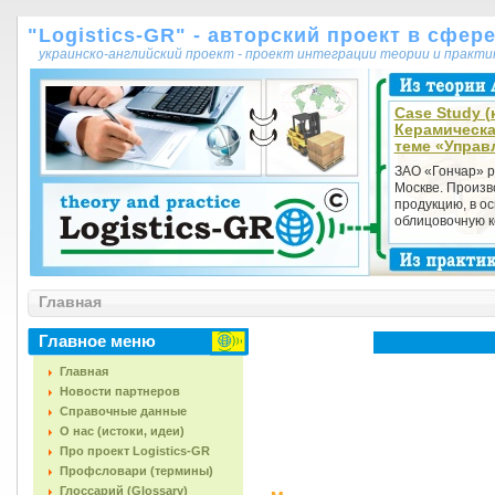
"Logistics-GR" - авторский проект в сфер
украинско-английский проект - проект интеграции теории и практ
Case Study (к
Керамическа
теме «Управ
ЗАО «Гончар» р
Москве. Произв
продукцию, в о
облицовочную ке
Главная
Главное меню
Главная
Новости партнеров
Справочные данные
О нас (истоки, идеи)
Про проект Logistics-GR
Профсловари (термины)
Глоссарий (Glossary)