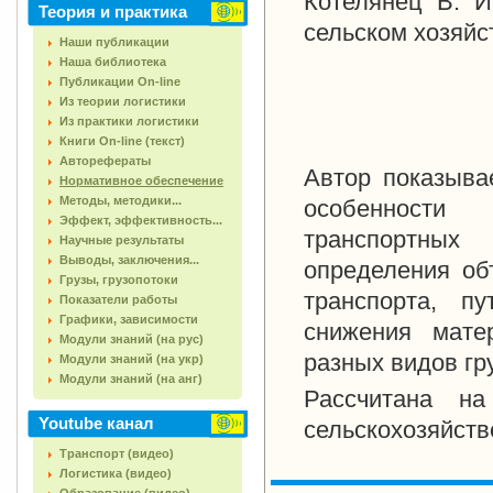
Котелянец В. И
Теория и практика
сельском хозяйст
Наши публикации
Наша библиотека
Публикации On-line
Из теории логистики
Из практики логистики
Книги On-line (текст)
Авторефераты
Автор показыва
Нормативное обеспечение
Методы, методики...
особенности
Эффект, эффективность...
транспортных
Научные результаты
Выводы, заключения...
определения об
Грузы, грузопотоки
транспорта, п
Показатели работы
Графики, зависимости
снижения мате
Модули знаний (на рус)
разных видов гру
Модули знаний (на укр)
Модули знаний (на анг)
Рассчитана на
Youtube канал
сельскохозяйств
Транспорт (видео)
Логистика (видео)