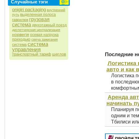
Случайные тэги
onigiri packaging
внутренний
выделенная полоса
путь
грузовая
гаврилюк
система
двухэтажный поезд
диспетчерская централизация
норвегія
осевая нагрузка
приходько
свеча зажигания
система
система
управления
Последние но
транспортный тариф
щеглов
Логистика 
авто и как 
Логистика п
в последнюю
комфортным 
Аренда авт
начинать п
Планируя по
одним и тем
Тбилиси или