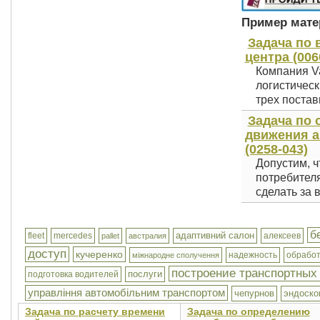
Пример матер
Задача по 
центра (006
Компания Va
логистическ
трех постав
Задача по 
движения а
(0258-043)
Допустим, ч
потребител
сделать за 
б
адаптивний салон
fleet
mercedes
алексеев
pallet
австралия
доступ
кучеренко
надежность
обработ
міжнародне сполучення
построение транспортных
послуги
подготовка водителей
управління автомобільним транспортом
чепурнов
эндоско
Задача по расчету времени
Задача по определению