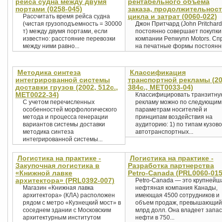
рейса судна между двумя
рентабельного объема
портами (0258-045)
заказа, продолжительнос
цикла и затрат (0060-022)
Рассчитать время рейса судна
(чистая грузоподъемность = 30000
Джон Притчард (John Pritchard
т) между двумя портами, если
постоянно совершает покупки
известно: расстояние перевозки
компании Penwynn Motors. Сп
между ними равно...
на печатные формы постоянны
Методика синтеза
Классификация
интегрированной системы
транспортной рекламы (20
доставки грузов (2002, 512с.,
384с., MET0033-04)
MET0022-34)
Классифицировать транзитну
С учетом перечисленных
рекламу можно по следующим
особенностей морфологического
параметрам носителей и
метода и процесса генерации
принципам воздействия на
вариантов системы доставки
аудиторию: 1) по типам кузово
методика синтеза
автотранспортных...
интегрированной системы...
Логистика на практике -
Логистика на практике -
Закупочная логистика в
Разработка партнерства
«Книжной лавке
Petro-Canada (PRL0060-015
архитектора» (PRL0392-007)
Petro-Canada — это крупнейш
Магазин «Книжная лавка
нефтяная компания Канады,
архитектора» (КЛА) расположен
имеющая 4500 сотрудников и
рядом с метро «Кузнецкий мост» в
объем продаж, превышающий
соседнем здании с Московским
млрд долл. Она владеет запа
архитектурным институтом
нефти в 750...