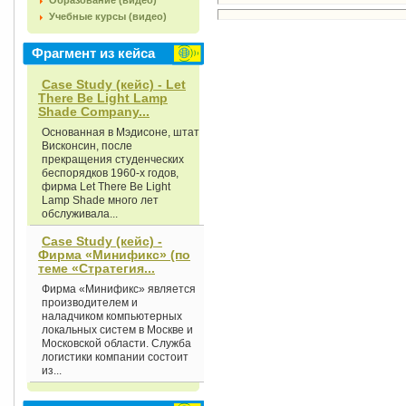
Образование (видео)
Учебные курсы (видео)
Фрагмент из кейса
Case Study (кейс) - Let
There Be Light Lamp
Shade Company...
Основанная в Мэдисоне, штат
Висконсин, после
прекращения студенческих
беспорядков 1960-х годов,
фирма Let There Be Light
Lamp Shade много лет
обслуживала...
Case Study (кейс) -
Фирма «Минификс» (по
теме «Стратегия...
Фирма «Минификс» является
производителем и
наладчиком компьютерных
локальных систем в Москве и
Московской области. Служба
логистики компании состоит
из...