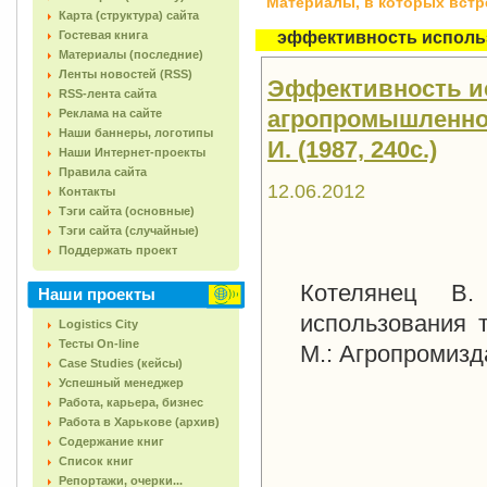
Материалы, в которых встреч
Карта (структура) сайта
Гостевая книга
эффективность исполь
Материалы (последние)
Ленты новостей (RSS)
Эффективность ис
RSS-лента сайта
агропромышленном
Реклама на сайте
Наши баннеры, логотипы
И. (1987, 240с.)
Наши Интернет-проекты
Правила сайта
12.06.2012
Контакты
Тэги сайта (основные)
Тэги сайта (случайные)
Поддержать проект
Котелянец В.
Наши проекты
использования 
Logistics City
Тесты On-line
М.: Агропромизд
Case Studies (кейсы)
Успешный менеджер
Работа, карьера, бизнес
Работа в Харькове (архив)
Содержание книг
Список книг
Репортажи, очерки...