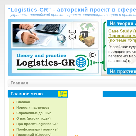
"Logistics-GR" - авторский проект в сфер
украинско-английский проект - проект интеграции теории и практ
Case Study (к
Перевозка м
(по теме «Уп
Российское суд
предприятие с
перевозках мас
насыпных) гр...
Главная
Главное меню
Главная
Новости партнеров
Справочные данные
О нас (истоки, идеи)
Про проект Logistics-GR
Профсловари (термины)
Глоссарий (Glossary)