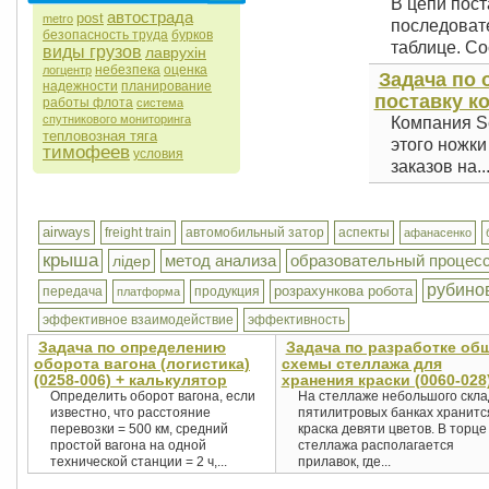
В цепи пост
автострада
post
metro
последоват
безопасность труда
бурков
таблице. Со
виды грузов
лаврухін
небезпека
оценка
логцентр
Задача по 
надежности
планирование
поставку к
работы флота
система
спутникового мониторинга
Компания Se
тепловозная тяга
этого ножки
тимофеев
условия
заказов на..
airways
freight train
автомобильный затор
аспекты
афанасенко
крыша
метод анализа
образовательный процес
лідер
рубино
розрахункова робота
передача
продукция
платформа
эффективное взаимодействие
эффективность
Задача по определению
Задача по разработке об
оборота вагона (логистика)
схемы стеллажа для
(0258-006) + калькулятор
хранения краски (0060-028
Определить оборот вагона, если
На стеллаже небольшого скла
известно, что расстояние
пятилитровых банках хранитс
перевозки = 500 км, средний
краска девяти цветов. В торце
простой вагона на одной
стеллажа располагается
технической станции = 2 ч,...
прилавок, где...