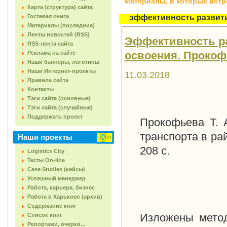
Материалы, в которых встреч
Карта (структура) сайта
Гостевая книга
эффективность развит
Материалы (последние)
Ленты новостей (RSS)
Эффективность ра
RSS-лента сайта
освоения. Прокофье
Реклама на сайте
Наши баннеры, логотипы
Наши Интернет-проекты
11.03.2018
Правила сайта
Контакты
Тэги сайта (основные)
Тэги сайта (случайные)
Поддержать проект
Прокофьева Т. 
транспорта в ра
Наши проекты
208 с.
Logistics City
Тесты On-line
Case Studies (кейсы)
Успешный менеджер
Работа, карьера, бизнес
Работа в Харькове (архив)
Содержание книг
Изложены метод
Список книг
Репортажи, очерки...