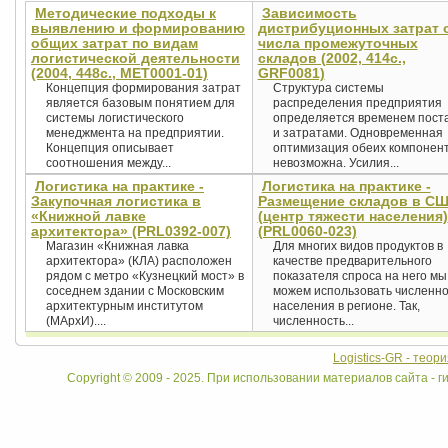
Методические подходы к
Зависимость
выявлению и формированию
дистрибуционных затрат 
общих затрат по видам
числа промежуточных
логистической деятельности
складов (2002, 414с.,
(2004, 448с., MET0001-01)
GRF0081)
Концепция формирования затрат
Структура системы
является базовым понятием для
распределения предприятия
системы логистического
определяется временем пост
менеджмента на предприятии.
и затратами. Одновременная
Концепция описывает
оптимизация обеих компонен
соотношения между...
невозможна. Усилия...
Логистика на практике -
Логистика на практике -
Закупочная логистика в
Размещение складов в С
«Книжной лавке
(центр тяжести населения)
архитектора» (PRL0392-007)
(PRL0060-023)
Магазин «Книжная лавка
Для многих видов продуктов в
архитектора» (КЛА) расположен
качестве предварительного
рядом с метро «Кузнецкий мост» в
показателя спроса на него мы
соседнем здании с Московским
можем использовать численно
архитектурным институтом
населения в регионе. Так,
(МАрхИ)....
численность...
Logistics-GR - теор
Copyright © 2009 - 2025. При использовании материалов сайта - ги