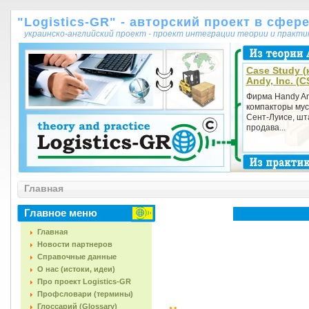
"Logistics-GR" - авторский проект в сфер
украинско-английский проект - проект интеграции теории и практ
Case Study (
Andy, Inc. (
Фирма Handy An
компакторы мус
Сент-Луисе, шт
продава...
Главная
Главное меню
Главная
Новости партнеров
Справочные данные
О нас (истоки, идеи)
Про проект Logistics-GR
Профсловари (термины)
Глоссарий (Glossary)