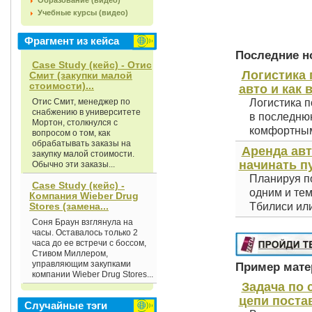
Образование (видео)
Учебные курсы (видео)
Фрагмент из кейса
Последние но
Case Study (кейс) - Отис
Логистика 
Смит (закупки малой
стоимости)...
авто и как 
Отис Смит, менеджер по
Логистика п
снабжению в университете
в последнюю
Мортон, столкнулся с
комфортным 
вопросом о том, как
обрабатывать заказы на
Аренда авт
закупку малой стоимости.
начинать п
Обычно эти заказы...
Планируя по
Case Study (кейс) -
одним и тем
Компания Wieber Drug
Stores (замена...
Тбилиси или
Соня Браун взглянула на
часы. Остава­лось только 2
часа до ее встречи с боссом,
Стивом Миллером,
управляющим закупками
Пример матер
компании Wieber Drug Stores...
Задача по
цепи постав
Случайные тэги