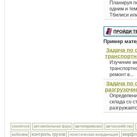
Планируя по
одним и тем
Тбилиси или
Пример матер
Задача по
транспортн
Изучение ме
транспортно
ремонт в...
Задача по 
разгрузочно
Определени
склада со с
разгружается
автоперевозки
автохозяйство
clarebrook
автомобильная фура
контроль грузов
морфл
кобозев
логистическая координация