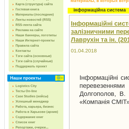
Материалы, в которых встреч
Карта (структура) сайта
Гостевая книга
інформаційна система
Материалы (последние)
Ленты новостей (RSS)
Інформаційні сист
RSS-лента сайта
залізничними пере
Реклама на сайте
Наши баннеры, логотипы
Лаврухін та ін. (201
Наши Интернет-проекты
Правила сайта
01.04.2018
Контакты
Тэги сайта (основные)
Тэги сайта (случайные)
Поддержать проект
Інформаційні си
Наши проекты
перевезеннями [
Logistics City
Тесты On-line
Долгополов, В.
Case Studies (кейсы)
«Компанія СМІТ»,
Успешный менеджер
Работа, карьера, бизнес
Работа в Харькове (архив)
Содержание книг
Список книг
Репортажи, очерки...