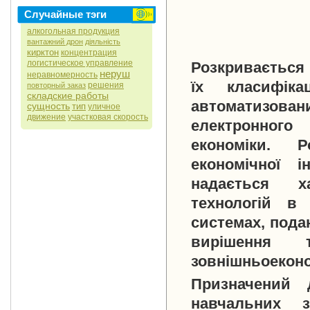
Случайные тэги
алкогольная продукция
вантажний дрон
діяльність
кирктон
концентрация
логистическое управление
Розкривається 
неруш
неравномерность
їх класифік
решения
повторный заказ
складские работы
автоматизован
сущность
тип
уличное
движение
участковая скорость
електронного 
економіки. Р
економічної 
надається ха
технологій в
системах, подан
вирішення 
зовнішньоеконо
Призначений 
навчальних з