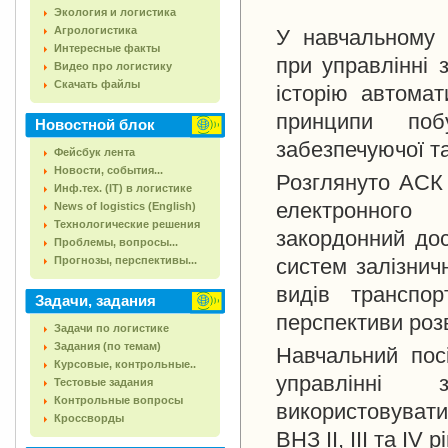
Экология и логистика
Агрологистика
У навчальному п
Интересные факты
при управлінні 
Видео про логистику
Скачать файлы
історію автомат
принципи поб
Новостной блок
забезпечуючої т
Фейсбук лента
Новости, события...
Розглянуто АСК
Инф.тех. (IT) в логистике
електронного 
News of logistics (English)
Технологические решения
закордонний дос
Проблемы, вопросы...
Прогнозы, перспективы...
систем залізнич
видів транспо
Задачи, задания
перспективи розв
Задачи по логистике
Задания (по темам)
Навчальний посі
Курсовые, контрольные..
управлінні з
Тестовые задания
Контрольные вопросы
використовувати 
Кроссворды
ВНЗ II, III та IV 