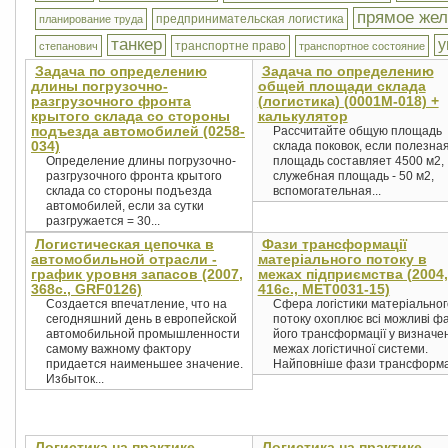
прямое же
предпринимательская логистика
планирование труда
танкер
у
транспортне право
степанович
транспортное состояние
Задача по определению
Задача по определению
длины погрузочно-
общей площади склада
разгрузочного фронта
(логистика) (0001М-018) +
крытого склада со стороны
калькулятор
подъезда автомобилей (0258-
Рассчитайте общую площадь
034)
склада поковок, если полезна
Определение длины погрузочно-
площадь составляет 4500 м2,
разгрузочного фронта крытого
служебная площадь - 50 м2,
склада со стороны подъезда
вспомогательная...
автомобилей, если за сутки
разгружается = 30...
Логистическая цепочка в
Фази трансформації
автомобильной отрасли -
матеріального потоку в
график уровня запасов (2007,
межах підприємства (2004,
368с., GRF0126)
416с., MET0031-15)
Создается впечатление, что на
Сфера логістики матеріальног
сегодняшний день в европейской
потоку охоплює всі можливі ф
автомобильной промышленности
його трансформації у визначе
самому важному фактору
межах логістичної системи.
придается наименьшее значение.
Найповніше фази трансформаці
Избыток...
Логистика на практике -
Логистика на практике -