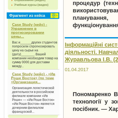
Образование (видео)
процедур (техн
Учебные курсы (видео)
використову
Фрагмент из кейса
планування
функціонування 
Case Study (кейс) -
Упражнение в
прогнозировании
цены...
Вас и______других студентов
Інформаційні сист
попросили спрогнозировать
цену на сырье на
діяльності. Навча
(дату)_______. Вашей
Журавльова І.В. (2
компании необходим товар на
сумму 0000 для доставки
между...
01.04.2017
Case Study (кейс) - «Ив
Роше Восток» (по теме
«Организация...
Организация логистической
деятельности в российском
Пономаренко B.
филиале компании «Ив
Роше» — «Ив Роше Восток»
технології у з
«Ив Роше Восток» является
посібник. — Хар
дочерним филиалом
французской...