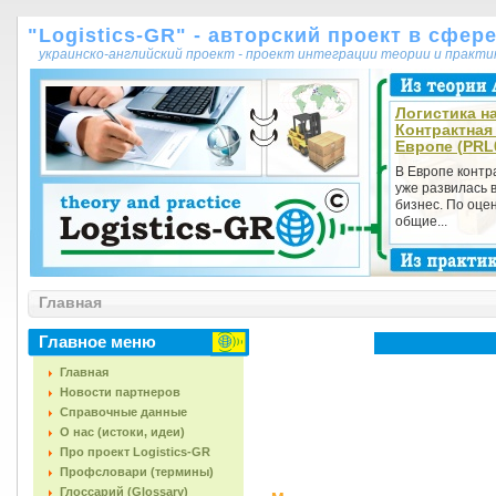
"Logistics-GR" - авторский проект в сфер
украинско-английский проект - проект интеграции теории и практ
Логистика на
Контрактная
Европе (PRL
В Европе контр
уже развилась 
бизнес. По оцен
общие...
Главная
Главное меню
Главная
Новости партнеров
Справочные данные
О нас (истоки, идеи)
Про проект Logistics-GR
Профсловари (термины)
Глоссарий (Glossary)