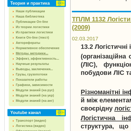
Теория и практика
Наши публикации
Наша библиотека
ТПЛМ 1132 Логісти
Публикации On-line
(2009)
Из теории логистики
Из практики логистики
Книги On-line (текст)
02.03.2017
Авторефераты
13.2 Логістичні
Нормативное обеспечение
Методы, методики...
(організаційна
Эффект, эффективность...
(ЛІС), функці
Научные результаты
Выводы, заключения...
побудови ЛІС та
Грузы, грузопотоки
Показатели работы
Графики, зависимости
Модули знаний (на рус)
Різноманітні і
Модули знаний (на укр)
й між елемента
Модули знаний (на анг)
своєрідну
логіс
Youtube канал
Логістична ін
Транспорт (видео)
структура, що
Логистика (видео)