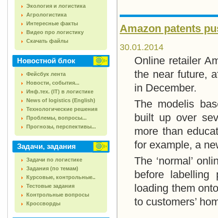
Экология и логистика
Агрологистика
Интересные факты
Amazon patents pu
Видео про логистику
Скачать файлы
30.01.2014
Online retailer A
Новостной блок
the near future, 
Фейсбук лента
Новости, события...
in December.
Инф.тех. (IT) в логистике
News of logistics (English)
The modelis base
Технологические решения
built up over se
Проблемы, вопросы...
Прогнозы, перспективы...
more than educat
for example, a ne
Задачи, задания
The ‘normal’ onli
Задачи по логистике
Задания (по темам)
before labellin
Курсовые, контрольные..
loading them onto
Тестовые задания
Контрольные вопросы
to customers’ ho
Кроссворды