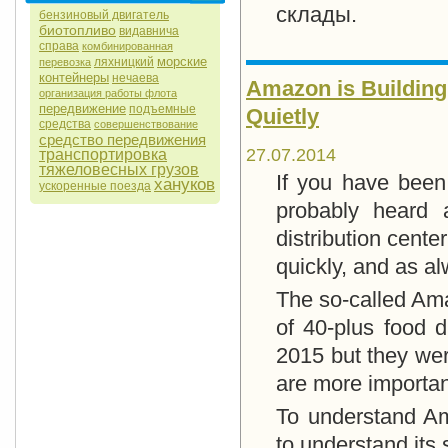
склады.
бензиновый двигатель
биотопливо
видавнича
справа
комбинированная
морские
ляхницкий
перевозка
контейнеры
нечаева
Amazon is Building
организация работы флота
передвижение
подъемные
Quietly
средства
совершенствование
средство передвижения
27.07.2014
транспортировка
тяжеловесных грузов
If you have been
хануков
ускоренные поезда
probably heard 
distribution cente
quickly, and as al
The so-called Ama
of 40-plus food d
2015 but they wer
are more important
To understand Ama
to understand its