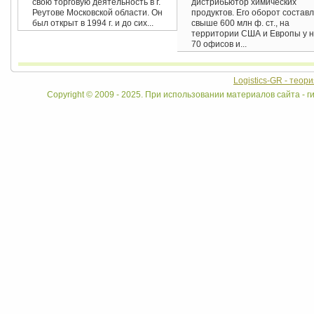
свою торговую деятельность в г.
дистрибьютор химических
Реутове Московской области. Он
продуктов. Его оборот состав
был открыт в 1994 г. и до сих...
свыше 600 млн ф. ст., на
территории США и Европы у н
70 офисов и...
Logistics-GR - теор
Copyright © 2009 - 2025. При использовании материалов сайта - ги