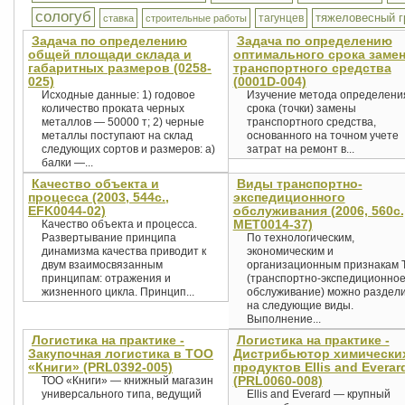
сологуб
тяжеловесный г
тагунцев
ставка
строительные работы
Задача по определению
Задача по определению
общей площади склада и
оптимального срока заме
габаритных размеров (0258-
транспортного средства
025)
(0001D-004)
Исходные данные: 1) годовое
Изучение метода определени
количество проката черных
срока (точки) замены
металлов — 50000 т; 2) черные
транспортного средства,
металлы поступают на склад
основанного на точном учете
следующих сортов и размеров: а)
затрат на ремонт в...
балки —...
Качество объекта и
Виды транспортно-
процесса (2003, 544c.,
экспедиционного
EFK0044-02)
обслуживания (2006, 560с.
MET0014-37)
Качество объекта и процесса.
Развертывание принципа
По технологическим,
динамизма качества приводит к
экономическим и
двум взаимосвязанным
организационным признакам
принципам: отражения и
(транспортно-экспедиционно
жизненного цикла. Принцип...
обслуживание) можно раздел
на следующие виды.
Выполнение...
Логистика на практике -
Логистика на практике -
Закупочная логистика в ТОО
Дистрибьютор химически
«Книги» (PRL0392-005)
продуктов Ellis and Everar
(PRL0060-008)
ТОО «Книги» — книжный магазин
универсального типа, ведущий
Ellis and Everard — крупный