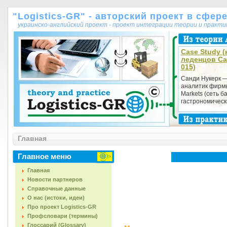
"Logistics-GR" - авторский проект в сфер
украинско-английский проект - проект интеграции теории и практ
Case Study (
леденцов Са
015)
Санди Нукерк 
аналитик фирм
Markets (сеть б
гастрономически
Главная
Главное меню
Главная
Новости партнеров
Справочные данные
О нас (истоки, идеи)
Про проект Logistics-GR
Профсловари (термины)
Глоссарий (Glossary)