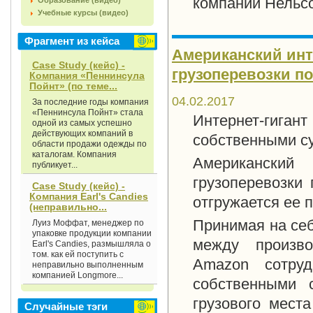
компании Нельсо
Образование (видео)
Учебные курсы (видео)
Фрагмент из кейса
Американский инт
Case Study (кейс) -
грузоперевозки по
Компания «Пеннинсула
Пойнт» (по теме...
04.02.2017
За последние годы компания
«Пеннинсула Пойнт» стала
Интернет-гиган
одной из самых успешно
действующих компаний в
собственными с
области продажи одежды по
каталогам. Компания
Американски
публикует...
грузоперевозки 
Case Study (кейс) -
Компания Earl's Candies
отгружается ее 
(неправильно...
Принимая на себ
Луиз Моффат, менеджер по
упаковке продукции компании
между произво
Earl's Candies, размышляла о
том. как ей поступить с
Amazon сотруд
неправильно выполненным
компанией Longmore...
собственными 
грузового мест
Случайные тэги