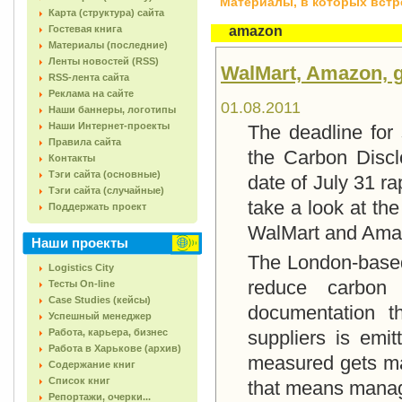
Материалы, в которых встреч
Карта (структура) сайта
Гостевая книга
amazon
Материалы (последние)
Ленты новостей (RSS)
WalMart, Amazon, g
RSS-лента сайта
Реклама на сайте
01.08.2011
Наши баннеры, логотипы
Наши Интернет-проекты
The deadline for
Правила сайта
the Carbon Discl
Контакты
Тэги сайта (основные)
date of July 31 r
Тэги сайта (случайные)
take a look at th
Поддержать проект
WalMart and Amazo
Наши проекты
The London-based 
Logistics City
reduce carbon 
Тесты On-line
Case Studies (кейсы)
documentation t
Успешный менеджер
Работа, карьера, бизнес
suppliers is emi
Работа в Харькове (архив)
measured gets ma
Содержание книг
Список книг
that means mana
Репортажи, очерки...