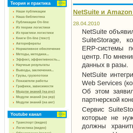
Теория и практика
NetSuite и Amazon
Наши публикации
Наша библиотека
Публикации On-line
28.04.2010
Из теории логистики
NetSuite объяви
Из практики логистики
Книги On-line (текст)
SuiteStorage, 
Авторефераты
ERP-системы п
Нормативное обеспечение
Методы, методики...
центр. По мнени
Эффект, эффективность...
данных в разы.
Научные результаты
Выводы, заключения...
NetSuite интег
Грузы, грузопотоки
Показатели работы
Web Services (ко
Графики, зависимости
Об этом заявил
Модули знаний (на рус)
Модули знаний (на укр)
партнерской кон
Модули знаний (на анг)
Сервис SuiteSt
Youtube канал
которые не ну
Транспорт (видео)
должны хранит
Логистика (видео)