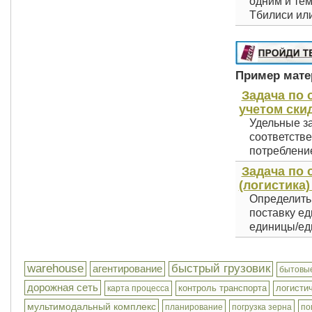
одним и тем
Тбилиси или
Пример матер
Задача по 
учетом скид
Удельные з
соответстве
потребление
Задача по 
(логистика)
Определить 
поставку е
единицы/еди
warehouse
быстрый грузовик
агентирование
бытовы
дорожная сеть
контроль транспорта
логисти
карта процесса
мультимодальный комплекс
планирование
погрузка зерна
по