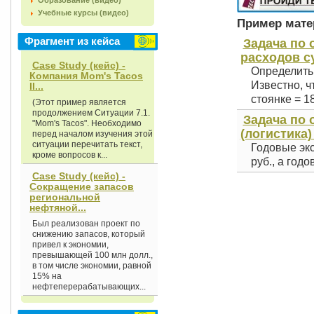
Образование (видео)
Учебные курсы (видео)
Пример матер
Фрагмент из кейса
Задача по
расходов су
Case Study (кейс) -
Определить 
Компания Mom's Tacos
Известно, чт
II...
стоянке = 180
(Этот пример является
продолжением Ситуации 7.1.
Задача по 
"Mom's Tacos". Необходимо
(логистика)
перед началом изучения этой
ситуации перечитать текст,
Годовые эк
кроме вопросов к...
руб., а год
Case Study (кейс) -
Сокращение запасов
региональной
нефтяной...
Был реализован проект по
снижению запасов, который
привел к экономии,
превышающей 100 млн долл.,
в том числе экономии, равной
15% на
нефтеперерабатывающих...