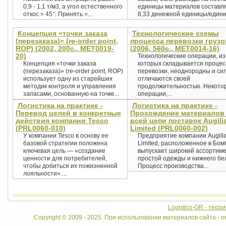
0,9 - 1,1 т/м3, а угол естественного
единицы материалов составл
откос = 45°. Принять =...
8,33 денежной единицы/единиц
Концепция «точки заказа
Технологические схемы
(перезаказа)» (re-order point,
процесса перевозки грузо
ROP) (2002, 200с., MET0019-
(2006, 560с., MET0014-16)
20)
Технологические операции, из
Концепция «точки заказа
которых складывается процес
(перезаказа)» (re-order point, ROP)
перевозки, неоднородны и си
использует одну из старейших
отличаются своей
методик контроля и управления
продолжительностью. Некото
запасами, основанную на точке...
операции,...
Логистика на практике -
Логистика на практике -
Перевод целей в конкретные
Прохождение материалов
действия компании Tesco
всей цепи поставок Augili
(PRL0060-010)
Limited (PRL0060-002)
У компании Tesco в основу ее
Предприятие компании Augill
базовой стратегии положена
Limited, расположенное в Бом
ключевая цель — «создание
выпускает широкий ассортим
ценности для потребителей,
простой одежды и нижнего бе
чтобы добиться их пожизненной
Процесс производства...
лояльности»....
Logistics-GR - теор
Copyright © 2009 - 2025. При использовании материалов сайта - ги