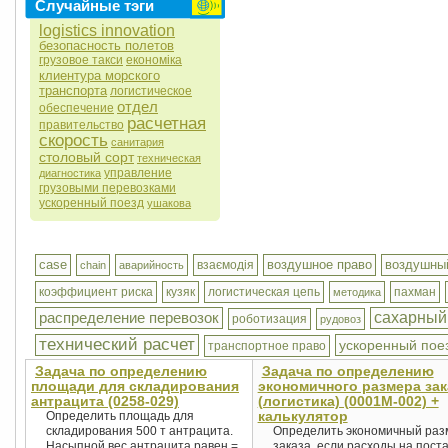
Случайные тэги
logistics innovation
безопасность полетов
грузовое такси
економіка
клиентура морского
транспорта
логистическое
отдел
обеспечение
расчетная
правительство
скорость
санитария
столовый сорт
техническая
управление
диагностика
грузовыми перевозками
ускоренный поезд
ушакова
case
воздушное право
воздушны
взаємодія
chain
аварийность
коэффициент риска
кузяк
логистическая цепь
пахман
методика
распределение перевозок
сахарный
роботизация
рудовоз
технический расчет
ускоренный пое
транспортное право
Задача по определению
Задача по определению
площади для складирования
экономичного размера зак
антрацита (0258-029)
(логистика) (0001М-002) +
калькулятор
Определить площадь для
складирования 500 т антрацита.
Определить экономичный раз
Насыпной вес антрацита равен =
заказа, если расходы на поста