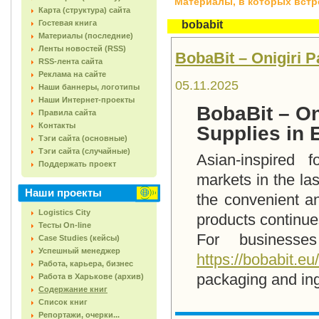
Материалы, в которых встреч
Карта (структура) сайта
Гостевая книга
bobabit
Материалы (последние)
Ленты новостей (RSS)
BobaBit – Onigiri 
RSS-лента сайта
Реклама на сайте
05.11.2025
Наши баннеры, логотипы
Наши Интернет-проекты
BobaBit – On
Правила сайта
Контакты
Supplies in 
Тэги сайта (основные)
Тэги сайта (случайные)
Asian-inspired
Поддержать проект
markets in the la
Наши проекты
the convenient an
Logistics City
products continues
Тесты On-line
For businesses
Case Studies (кейсы)
Успешный менеджер
https://bobabit.eu
Работа, карьера, бизнес
packaging and in
Работа в Харькове (архив)
Содержание книг
Список книг
Репортажи, очерки...