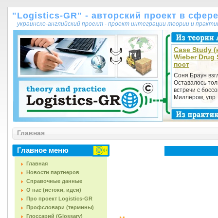
"Logistics-GR" - авторский проект в сфер
украинско-английский проект - проект интеграции теории и практ
Case Study (
Wieber Drug 
пост
Соня Браун взг
Остава­лось тол
встречи с босс
Миллером, упр..
Главная
Главное меню
Главная
Новости партнеров
Справочные данные
О нас (истоки, идеи)
Про проект Logistics-GR
Профсловари (термины)
Глоссарий (Glossary)