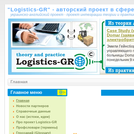
"Logistics-GR" - авторский проект в сфер
украинско-английский проект - проект интеграции теории и практ
Case Study (
Domar (заявк
электробри
Эмили Гейнсбо
управля­ющего 
больницы Domar
понедельник 9 н
Главная
Главное меню
Главная
Новости партнеров
Справочные данные
О нас (истоки, идеи)
Про проект Logistics-GR
Профсловари (термины)
Глоссарий (Glossary)