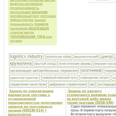
автобусные перевозки
вантаж
водитель автомобиля
грузоподъемность
задачник
експлуатація
контейнерный порт
логістична
інфраструктура
пищевая
правила
промышленность
реалізація
разделение
стратегия закупок
тепловозная тяга
цепи
поставок
logistics industry
днепр
warehouse safety
вышнепольский
кружалина
крытый склад
логистические фирмы
морские пасс
охотников
организация автомобильных перевозок
переве
северный морской путь
сокращение затрат
рудничный транспорт
сц
управление качеством
цифровые справочники
экспедицио
эвм
Задача по определению
Задача по расчету
параметров системы с
стояночного времени суд
установленной
за круговой рейс между
периодичностью пополнения
тремя портами (0258-046)
запасов до постоянного
Судно перевозит генеральны
уровня (0001М-014) +
грузы. В первом порту погрузи
калькулятор
Во втором порту выгрузили =