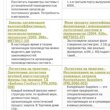
Рассчитать параметры системы с
т, а в третьем порту выгрузили
установленной периодичностью
6000...
пополнения запасов до
постоянного уровня. Потребность
в материале...
Законы организации
Фази процесу ідентифікаці
высокоэффективных,
формування і впроваджен
ритмичных
логістичної системи в
производственных
підприємстві (2004, 416с.,
процессов (2003, 368с.,
MET0031-07)
MET0017-10)
Застосовуючи загальні фази
В настоящее время в теории
створення систем (рис. 2.16) д
организации производства можно
підприємства, яке реально
выделить две группы
функціонує, в [49, с. 80] подає
закономерностей:
такий...
закономерности организации
производственных систем и...
Логистика на практике -
Логистика на практике -
Закупочная логистика
Исследования на одном и
крупной книготорговой
основных складов
фирмы (на примере ТД
Konigshaven Suppliers
«Библио-Глобус») (PRL0392-
(PRL0060-003)
006)
Konigshaven Suppliers — это
Каждый книжный магазин имеет
оптовое предприятие,
структуру (или, по крайней мере,
специализирующееся на
должностное лицо),
продуктах питания и
организующую логистический
поставляющее их в супермар
процесс закупок. В Торговом доме
в южных регионах...
(ТД)...