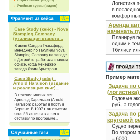
Образование (видео)
Логистика п
Учебные курсы (видео)
в последнюю
комфортным 
Фрагмент из кейса
Аренда авт
Case Study (кейс) - Nova
начинать п
Stamping Company
Планируя по
(утилизация старого...
одним и тем
В июне Сандра Глассфорд,
Тбилиси или
менеджер по закупкам Nova
Stamping Company на заводе
в Детройте, работала в своем
офисе, когда менеджер
завода Джим Армстронг...
Пример матер
Case Study (кейс) -
Arnold Haralson (издание
Задача по 
и реализация книг)...
(логистика)
В течение многих лет
Годовые эк
Арнольд Харольсон (Arnold
руб., а год
Haralson) работал в порту в
Бергене. В 1997 г. он отметил
Задача по 
свое 55-летие и вышел в
отставку по программе...
круговой р
Судно перев
Случайные тэги
Во втором п
= 6000...