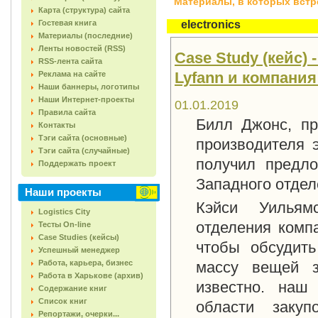
Материалы, в которых встреч
Карта (структура) сайта
Гостевая книга
electronics
Материалы (последние)
Ленты новостей (RSS)
Case Study (кейс)
RSS-лента сайта
Lyfann и компания 
Реклама на сайте
Наши баннеры, логотипы
Наши Интернет-проекты
01.01.2019
Правила сайта
Билл Джонс, пре
Контакты
Тэги сайта (основные)
производителя 
Тэги сайта (случайные)
получил предло
Поддержать проект
Западного отдел
Наши проекты
Кэйси Уильям
Logistics City
отделения компа
Тесты On-line
Case Studies (кейсы)
чтобы обсудит
Успешный менеджер
Работа, карьера, бизнес
массу вещей з
Работа в Харькове (архив)
известно. наш
Содержание книг
Список книг
области заку
Репортажи, очерки...