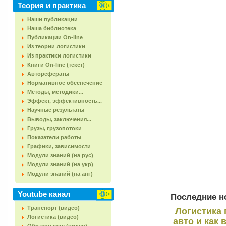
Теория и практика
Наши публикации
Наша библиотека
Публикации On-line
Из теории логистики
Из практики логистики
Книги On-line (текст)
Авторефераты
Нормативное обеспечение
Методы, методики...
Эффект, эффективность...
Научные результаты
Выводы, заключения...
Грузы, грузопотоки
Показатели работы
Графики, зависимости
Модули знаний (на рус)
Модули знаний (на укр)
Модули знаний (на анг)
Youtube канал
Последние но
Транспорт (видео)
Логистика 
Логистика (видео)
авто и как 