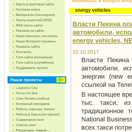
Материалы, в которых встреч
Карта (структура) сайта
Гостевая книга
energy vehicles
Материалы (последние)
Ленты новостей (RSS)
Власти Пекина пл
RSS-лента сайта
автомобили, испо
Реклама на сайте
Наши баннеры, логотипы
energy vehicles, N
Наши Интернет-проекты
Правила сайта
22.10.2017
Контакты
Тэги сайта (основные)
Власти Пекина 
Тэги сайта (случайные)
автомобили, ис
Поддержать проект
энергии (new e
Наши проекты
ссылкой на Теле
Logistics City
В настоящее вре
Тесты On-line
Case Studies (кейсы)
тыс. такси, и
Успешный менеджер
Работа, карьера, бизнес
традиционное т
Работа в Харькове (архив)
National Busines
Содержание книг
Список книг
всех такси потре
Репортажи, очерки...