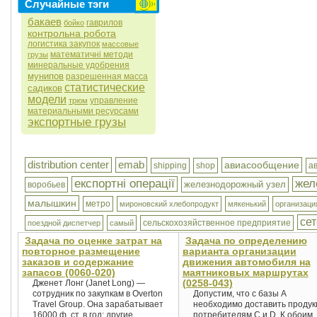
Случайные тэги
бакаев
гаврилов
бойко
контрольна робота
логистика закупок
массовые
математичні методи
грузы
минеральные удобрения
мунипов
разрешенная масса
статистические
садиков
модели
управление
трюм
материальными ресурсами
экспортные грузы
distribution center
emab
авиасообщение
shipping
shop
а
експортні операції
жел
железнодорожный узел
воробьев
малышкин
метро
мироновский хлебопродукт
мякенький
организаци
се
сельскохозяйственное предприятие
поездной диспетчер
самый
Задача по оценке затрат на
Задача по определению
повторное размещение
варианта организации
заказов и содержание
движения автомобиля на
запасов (0060-020)
маятниковых маршрутах
(0258-043)
Дженет Лонг (Janet Long) —
сотрудник по закупкам в Overton
Допустим, что с базы А
Travel Group. Она зарабатывает
необходимо доставить проду
16000 ф. ст. в год; другие
потребителям C и D. К обоим