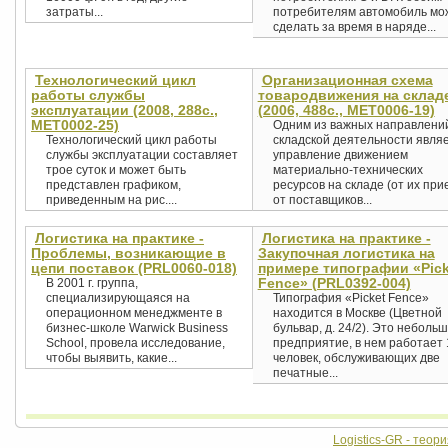
затраты...
потребителям автомобиль мо
сделать за время в наряде...
Технологический цикл
Организационная схема
работы службы
товародвижения на склад
эксплуатации (2008, 288с.,
(2006, 488с., MET0006-19)
MET0002-25)
Одним из важных направлени
Технологический цикл работы
складской деятельности явля
службы эксплуатации составляет
управление движением
трое суток и может быть
материально-технических
представлен графиком,
ресурсов на складе (от их при
приведенным на рис....
от поставщиков...
Логистика на практике -
Логистика на практике -
Проблемы, возникающие в
Закупочная логистика на
цепи поставок (PRL0060-018)
примере типографии «Pick
Fence» (PRL0392-004)
В 2001 г. группа,
специализирующаяся на
Типография «Picket Fence»
операционном менеджменте в
находится в Москве (Цветной
бизнес-школе Warwick Business
бульвар, д. 24/2). Это неболь
School, провела исследование,
предприятие, в нем работает 
чтобы выявить, какие...
человек, обслуживающих две
печатные...
Logistics-GR - теор