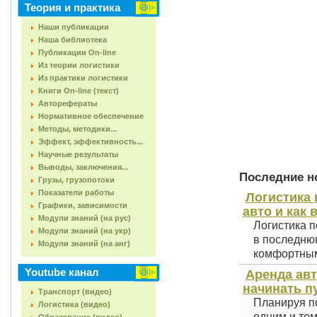
Теория и практика
Наши публикации
Наша библиотека
Публикации On-line
Из теории логистики
Из практики логистики
Книги On-line (текст)
Авторефераты
Нормативное обеспечение
Методы, методики...
Эффект, эффективность...
Научные результаты
Выводы, заключения...
Последние но
Грузы, грузопотоки
Показатели работы
Логистика 
Графики, зависимости
авто и как 
Модули знаний (на рус)
Логистика п
Модули знаний (на укр)
в последнюю
Модули знаний (на анг)
комфортным 
Youtube канал
Аренда авт
начинать п
Транспорт (видео)
Планируя по
Логистика (видео)
одним и тем