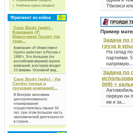
Образование (видео)
Тбилиси или
Учебные курсы (видео)
Фрагмент из кейса
Case Study (кейс) -
Пример матер
Компания «Р.
Инвестмент Групп» (по
Задача по
теме...
груза в кры
Компания «Р. Инвестмент
На склад по
Групп» работает в России с
1990 г. Это большая (по
партиями. 5
российским меркам) группа
напрямую...
компаний, в которую входит
23 фирмы. Основной вид...
Задача по
использова
Case Study (кейс) - Via
Cendor (склад и
009) + каль
грузовая компания)...
Автомобиль 
В Венгрии экономика
первую он п
централизованного
км и за...
планирования
осуществлялась свыше 50
лет, при этом большая часть
экономической деятельности
в стране...