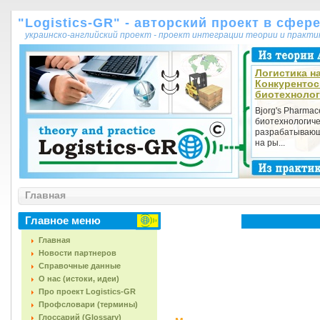
"Logistics-GR" - авторский проект в сфер
украинско-английский проект - проект интеграции теории и практ
Логистика на
Конкурентос
биотехнолог
Bjorg's Pharmac
биотехнологиче
разрабатывающ
на ры...
Главная
Главное меню
Главная
Новости партнеров
Справочные данные
О нас (истоки, идеи)
Про проект Logistics-GR
Профсловари (термины)
Глоссарий (Glossary)